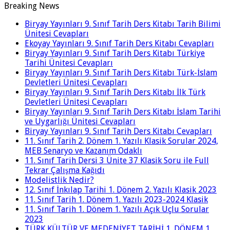
Breaking News
Biryay Yayınları 9. Sınıf Tarih Ders Kitabı Tarih Bilimi
Ünitesi Cevapları
Ekoyay Yayınları 9. Sınıf Tarih Ders Kitabı Cevapları
Biryay Yayınları 9. Sınıf Tarih Ders Kitabı Türkiye
Tarihi Ünitesi Cevapları
Biryay Yayınları 9. Sınıf Tarih Ders Kitabı Türk-İslam
Devletleri Ünitesi Cevapları
Biryay Yayınları 9. Sınıf Tarih Ders Kitabı İlk Türk
Devletleri Ünitesi Cevapları
Biryay Yayınları 9. Sınıf Tarih Ders Kitabı İslam Tarihi
ve Uygarlığı Ünitesi Cevapları
Biryay Yayınları 9. Sınıf Tarih Ders Kitabı Cevapları
11. Sınıf Tarih 2. Dönem 1. Yazılı Klasik Sorular 2024,
MEB Senaryo ve Kazanım Odaklı
11. Sınıf Tarih Dersi 3 Ünite 37 Klasik Soru ile Full
Tekrar Çalışma Kağıdı
Modelistlik Nedir?
12. Sınıf İnkılap Tarihi 1. Dönem 2. Yazılı Klasik 2023
11. Sınıf Tarih 1. Dönem 1. Yazılı 2023-2024 Klasik
11. Sınıf Tarih 1. Dönem 1. Yazılı Açık Uçlu Sorular
2023
TÜRK KÜLTÜR VE MEDENİYET TARİHİ 1. DÖNEM 1.