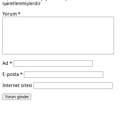
işaretlenmişlerdir
Yorum
*
Ad
*
E-posta
*
İnternet sitesi