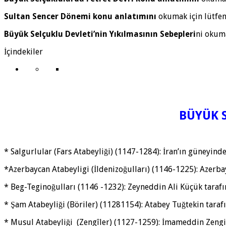
Sultan Sencer Dönemi konu anlatımını
okumak için lütfe
Büyük Selçuklu Devleti’nin Yıkılmasının Sebepleri
ni okum
İçindekiler
BÜYÜK 
* Salgurlular (Fars Atabeyliği) (1147-1284): İran’ın güneyin
*Azerbaycan Atabeyligi (İldenizoğulları) (1146-1225): Azerb
* Beg-Teginoğulları (1146 -1232): Zeyneddin Ali Küçük tarafı
* Şam Atabeyliği (Böriler) (11281154): Atabey Tuğtekin tara
* Musul Atabeyliği (Zengîler) (1127-1259): İmameddin Zengi