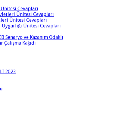
i Ünitesi Cevapları
vletleri Ünitesi Cevapları
tleri Ünitesi Cevapları
ve Uygarlığı Ünitesi Cevapları
 MEB Senaryo ve Kazanım Odaklı
rar Çalışma Kağıdı
LI 2023
lü