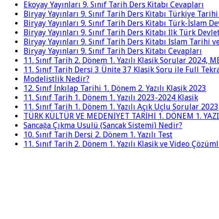
Ekoyay Yayınları 9. Sınıf Tarih Ders Kitabı Cevapları
Biryay Yayınları 9. Sınıf Tarih Ders Kitabı Türkiye Tarih
Biryay Yayınları 9. Sınıf Tarih Ders Kitabı Türk-İslam De
Biryay Yayınları 9. Sınıf Tarih Ders Kitabı İlk Türk Devle
Biryay Yayınları 9. Sınıf Tarih Ders Kitabı İslam Tarihi 
Biryay Yayınları 9. Sınıf Tarih Ders Kitabı Cevapları
11. Sınıf Tarih 2. Dönem 1. Yazılı Klasik Sorular 2024,
11. Sınıf Tarih Dersi 3 Ünite 37 Klasik Soru ile Full Tek
Modelistlik Nedir?
12. Sınıf İnkılap Tarihi 1. Dönem 2. Yazılı Klasik 2023
11. Sınıf Tarih 1. Dönem 1. Yazılı 2023-2024 Klasik
11. Sınıf Tarih 1. Dönem 1. Yazılı Açık Uçlu Sorular 2023
TÜRK KÜLTÜR VE MEDENİYET TARİHİ 1. DÖNEM 1. YAZI
Sancağa Çıkma Usulü (Sancak Sistemi) Nedir?
10. Sınıf Tarih Dersi 2. Dönem 1. Yazılı Test
11. Sınıf Tarih 2. Dönem 1. Yazılı Klasik ve Video Çözüm