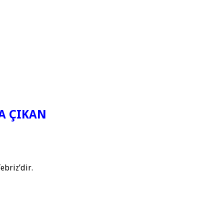
A ÇIKAN
briz’dir.