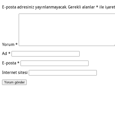
E-posta adresiniz yayınlanmayacak.
Gerekli alanlar
*
ile işare
Yorum
*
Ad
*
E-posta
*
İnternet sitesi