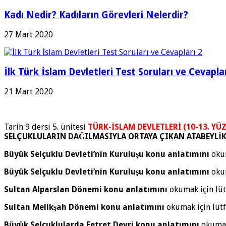
Kadı Nedir? Kadıların Görevleri Nelerdir?
27 Mart 2020
İlk Türk İslam Devletleri Test Soruları ve Cevaplar
21 Mart 2020
Tarih 9 dersi 5. ünitesi
TÜRK-İSLAM DEVLETLERİ (10-13. YÜ
SELÇUKLULARIN DAĞILMASIYLA ORTAYA ÇIKAN ATABEYLİ
Büyük Selçuklu Devleti’nin Kuruluşu konu anlatımını
okum
Büyük Selçuklu Devleti’nin Kuruluşu konu anlatımını
okum
Sultan Alparslan Dönemi konu anlatımını
okumak için lü
Sultan Melikşah Dönemi konu anlatımını
okumak için lüt
Büyük Selçuklularda Fetret Devri konu anlatımını
okumak