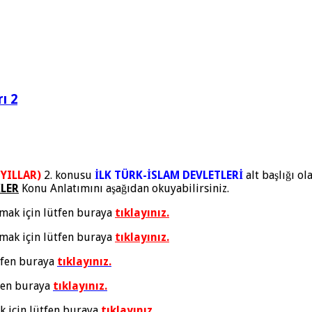
ı 2
ZYILLAR)
2. konusu
İLK TÜRK-İSLAM DEVLETLERİ
alt başlığı ol
KLER
Konu Anlatımını aşağıdan okuyabilirsiniz.
ak için lütfen buraya
tıklayınız.
ak için lütfen buraya
tıklayınız.
tfen buraya
tıklayınız.
fen buraya
tıklayınız.
 için lütfen buraya
tıklayınız.