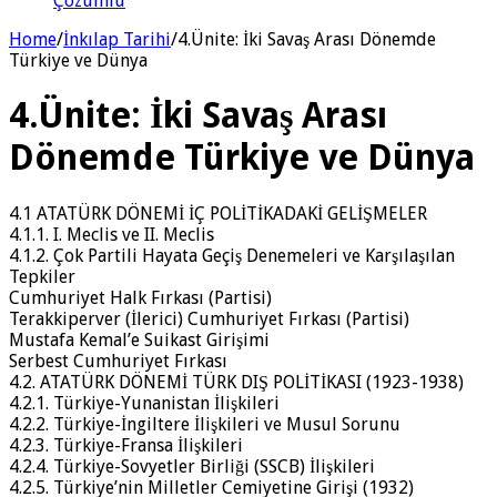
Çözümlü
Home
/
İnkılap Tarihi
/
4.Ünite: İki Savaş Arası Dönemde
Türkiye ve Dünya
4.Ünite: İki Savaş Arası
Dönemde Türkiye ve Dünya
4.1 ATATÜRK DÖNEMİ İÇ POLİTİKADAKİ GELİŞMELER
4.1.1. I. Meclis ve II. Meclis
4.1.2. Çok Partili Hayata Geçiş Denemeleri ve Karşılaşılan
Tepkiler
Cumhuriyet Halk Fırkası (Partisi)
Terakkiperver (İlerici) Cumhuriyet Fırkası (Partisi)
Mustafa Kemal’e Suikast Girişimi
Serbest Cumhuriyet Fırkası
4.2. ATATÜRK DÖNEMİ TÜRK DIŞ POLİTİKASI (1923-1938)
4.2.1. Türkiye-Yunanistan İlişkileri
4.2.2. Türkiye-İngiltere İlişkileri ve Musul Sorunu
4.2.3. Türkiye-Fransa İlişkileri
4.2.4. Türkiye-Sovyetler Birliği (SSCB) İlişkileri
4.2.5. Türkiye’nin Milletler Cemiyetine Girişi (1932)