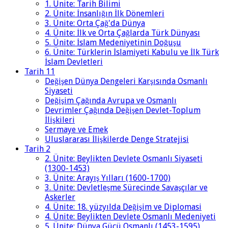
1. Ünite: Tarih Bilimi
2. Ünite: İnsanlığın İlk Dönemleri
3. Ünite: Orta Çağ'da Dünya
4. Ünite: İlk ve Orta Çağlarda Türk Dünyası
5. Ünite: İslam Medeniyetinin Doğuşu
6. Ünite: Türklerin İslamiyeti Kabulu ve İlk Türk
İslam Devletleri
Tarih 11
Değişen Dünya Dengeleri Karşısında Osmanlı
Siyaseti
Değişim Çağında Avrupa ve Osmanlı
Devrimler Çağında Değişen Devlet-Toplum
İlişkileri
Sermaye ve Emek
Uluslararası İlişkilerde Denge Stratejisi
Tarih 2
2. Ünite: Beylikten Devlete Osmanlı Siyaseti
(1300-1453)
3. Ünite: Arayış Yılları (1600-1700)
3. Ünite: Devletleşme Sürecinde Savaşçılar ve
Askerler
4. Ünite: 18. yüzyılda Değişim ve Diplomasi
4. Ünite: Beylikten Devlete Osmanlı Medeniyeti
5. Ünite: Dünya Gücü Osmanlı (1453-1595)