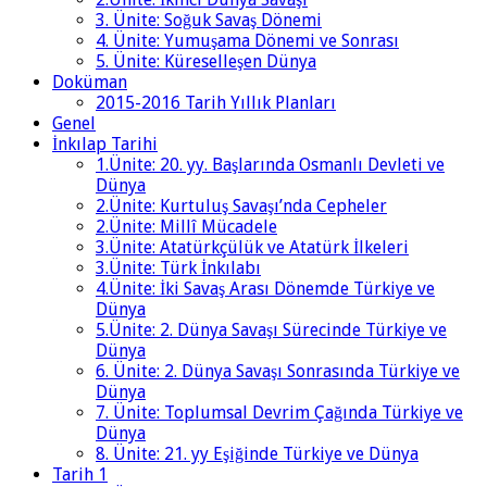
3. Ünite: Soğuk Savaş Dönemi
4. Ünite: Yumuşama Dönemi ve Sonrası
5. Ünite: Küreselleşen Dünya
Doküman
2015-2016 Tarih Yıllık Planları
Genel
İnkılap Tarihi
1.Ünite: 20. yy. Başlarında Osmanlı Devleti ve
Dünya
2.Ünite: Kurtuluş Savaşı’nda Cepheler
2.Ünite: Millî Mücadele
3.Ünite: Atatürkçülük ve Atatürk İlkeleri
3.Ünite: Türk İnkılabı
4.Ünite: İki Savaş Arası Dönemde Türkiye ve
Dünya
5.Ünite: 2. Dünya Savaşı Sürecinde Türkiye ve
Dünya
6. Ünite: 2. Dünya Savaşı Sonrasında Türkiye ve
Dünya
7. Ünite: Toplumsal Devrim Çağında Türkiye ve
Dünya
8. Ünite: 21. yy Eşiğinde Türkiye ve Dünya
Tarih 1