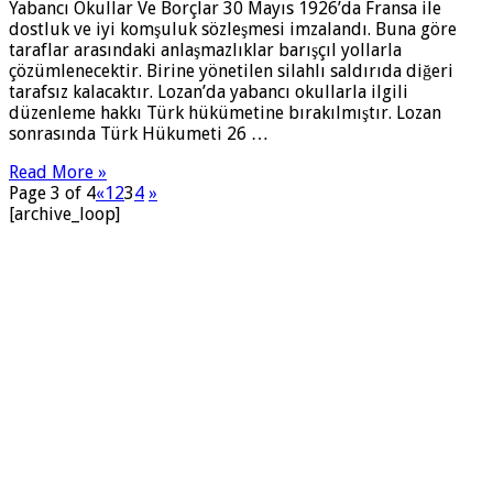
Yabancı Okullar Ve Borçlar 30 Mayıs 1926’da Fransa ile
dostluk ve iyi komşuluk sözleşmesi imzalandı. Buna göre
taraflar arasındaki anlaşmazlıklar barışçıl yollarla
çözümlenecektir. Birine yönetilen silahlı saldırıda diğeri
tarafsız kalacaktır. Lozan’da yabancı okullarla ilgili
düzenleme hakkı Türk hükümetine bırakılmıştır. Lozan
sonrasında Türk Hükumeti 26 …
Read More »
Page 3 of 4
«
1
2
3
4
»
[archive_loop]