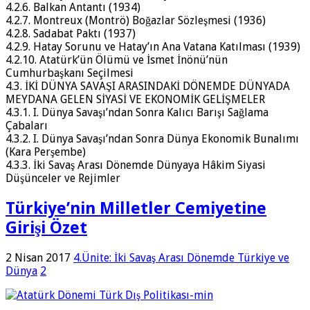
4.2.6. Balkan Antantı (1934)
4.2.7. Montreux (Montrö) Boğazlar Sözleşmesi (1936)
4.2.8. Sadabat Paktı (1937)
4.2.9. Hatay Sorunu ve Hatay’ın Ana Vatana Katılması (1939)
4.2.10. Atatürk’ün Ölümü ve İsmet İnönü’nün
Cumhurbaşkanı Seçilmesi
4.3. İKİ DÜNYA SAVAŞI ARASINDAKİ DÖNEMDE DÜNYADA
MEYDANA GELEN SİYASİ VE EKONOMİK GELİŞMELER
4.3.1. I. Dünya Savaşı’ndan Sonra Kalıcı Barışı Sağlama
Çabaları
4.3.2. I. Dünya Savaşı’ndan Sonra Dünya Ekonomik Bunalımı
(Kara Perşembe)
4.3.3. İki Savaş Arası Dönemde Dünyaya Hâkim Siyasi
Düşünceler ve Rejimler
Türkiye’nin Milletler Cemiyetine
Girişi Özet
2 Nisan 2017
4.Ünite: İki Savaş Arası Dönemde Türkiye ve
Dünya
2