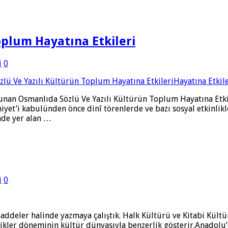
oplum Hayatına Etkileri
i
0
unan Osmanlıda Sözlü Ve Yazılı Kültürün Toplum Hayatına Etki
iyet’i kabulünden önce dinî törenlerde ve bazı sosyal etkinlikl
inde yer alan …
i
0
 maddeler halinde yazmaya çalıştık. Halk Kültürü ve Kitabi Kül
likler döneminin kültür dünyasıyla benzerlik gösterir.Anadolu’da