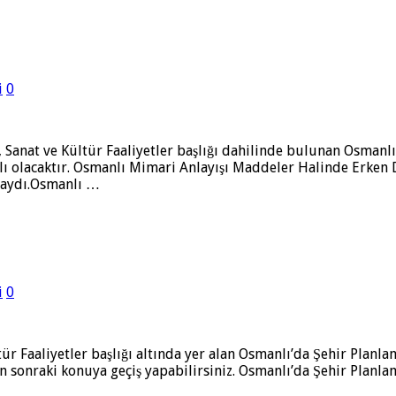
i
0
at, Sanat ve Kültür Faaliyetler başlığı dahilinde bulunan Osma
ı olacaktır. Osmanlı Mimari Anlayışı Maddeler Halinde Erken 
ktaydı.Osmanlı …
i
0
ltür Faaliyetler başlığı altında yer alan Osmanlı’da Şehir Plan
n sonraki konuya geçiş yapabilirsiniz. Osmanlı’da Şehir Planlam