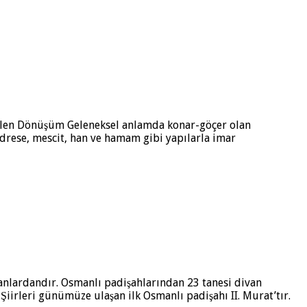
 Gelen Dönüşüm Geleneksel anlamda konar-göçer olan
edrese, mescit, han ve hamam gibi yapılarla imar
Sultanlardandır. Osmanlı padişahlarından 23 tanesi divan
.Şiirleri günümüze ulaşan ilk Osmanlı padişahı II. Murat’tır.