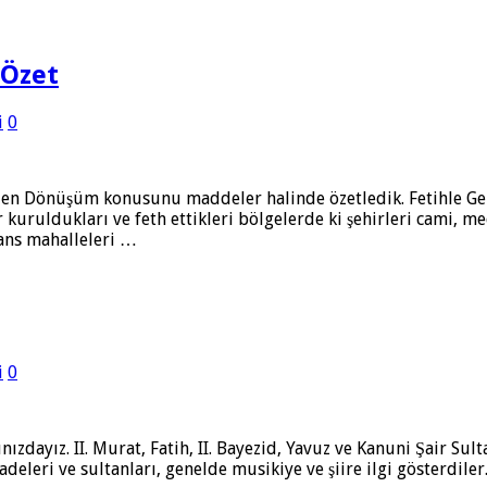
 Özet
i
0
e Gelen Dönüşüm konusunu maddeler halinde özetledik. Fetihle
kuruldukları ve feth ettikleri bölgelerde ki şehirleri cami, m
zans mahalleleri …
i
0
rşınızdayız. II. Murat, Fatih, II. Bayezid, Yavuz ve Kanuni Şair 
deleri ve sultanları, genelde musikiye ve şiire ilgi gösterdiler