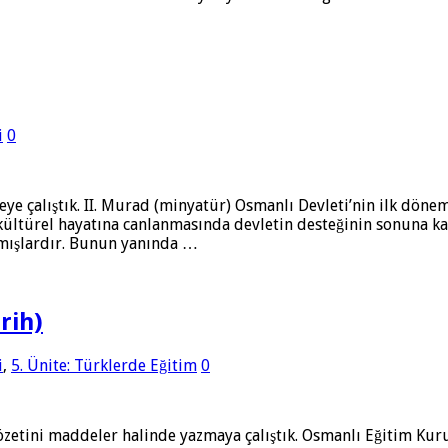
i
0
eye çalıştık. II. Murad (minyatür) Osmanlı Devleti’nin ilk dön
kültürel hayatına canlanmasında devletin desteğinin sonuna kad
pmışlardır. Bunun yanında …
rih)
i
,
5. Ünite: Türklerde Eğitim
0
özetini maddeler halinde yazmaya çalıştık. Osmanlı Eğitim Kur