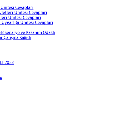
i Ünitesi Cevapları
vletleri Ünitesi Cevapları
tleri Ünitesi Cevapları
ve Uygarlığı Ünitesi Cevapları
 MEB Senaryo ve Kazanım Odaklı
rar Çalışma Kağıdı
LI 2023
lü
i