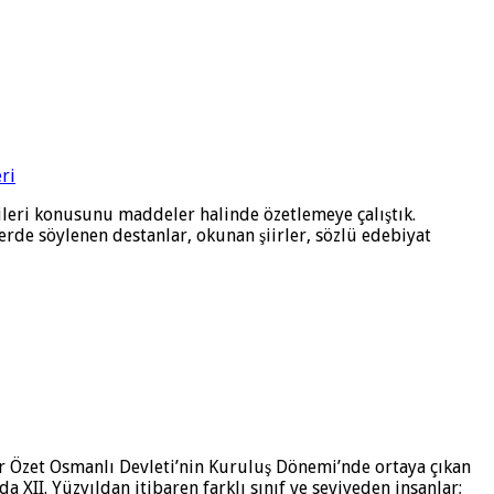
leri konusunu maddeler halinde özetlemeye çalıştık.
erde söylenen destanlar, okunan şiirler, sözlü edebiyat
tür Özet Osmanlı Devleti’nin Kuruluş Dönemi’nde ortaya çıkan
 XII. Yüzyıldan itibaren farklı sınıf ve seviyeden insanlar;