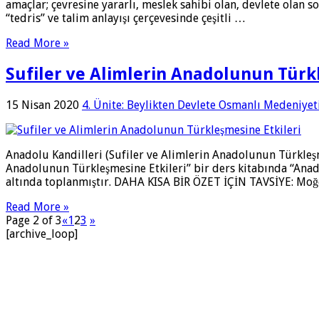
amaçlar; çevresine yararlı, meslek sahibi olan, devlete olan 
“tedris” ve talim anlayışı çerçevesinde çeşitli …
Read More »
Sufiler ve Alimlerin Anadolunun Türkl
15 Nisan 2020
4. Ünite: Beylikten Devlete Osmanlı Medeniyet
Anadolu Kandilleri (Sufiler ve Alimlerin Anadolunun Türkleşme
Anadolunun Türkleşmesine Etkileri” bir ders kitabında “Anadol
altında toplanmıştır. DAHA KISA BİR ÖZET İÇİN TAVSİYE: Moğ
Read More »
Page 2 of 3
«
1
2
3
»
[archive_loop]