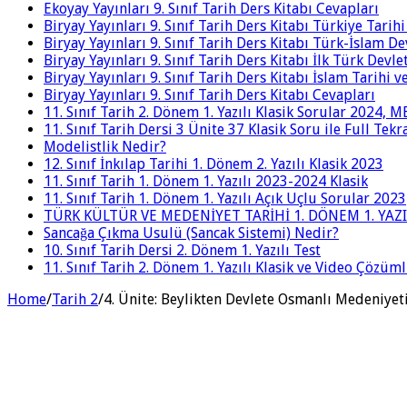
Ekoyay Yayınları 9. Sınıf Tarih Ders Kitabı Cevapları
Biryay Yayınları 9. Sınıf Tarih Ders Kitabı Türkiye Tarih
Biryay Yayınları 9. Sınıf Tarih Ders Kitabı Türk-İslam De
Biryay Yayınları 9. Sınıf Tarih Ders Kitabı İlk Türk Devle
Biryay Yayınları 9. Sınıf Tarih Ders Kitabı İslam Tarihi 
Biryay Yayınları 9. Sınıf Tarih Ders Kitabı Cevapları
11. Sınıf Tarih 2. Dönem 1. Yazılı Klasik Sorular 2024,
11. Sınıf Tarih Dersi 3 Ünite 37 Klasik Soru ile Full Tek
Modelistlik Nedir?
12. Sınıf İnkılap Tarihi 1. Dönem 2. Yazılı Klasik 2023
11. Sınıf Tarih 1. Dönem 1. Yazılı 2023-2024 Klasik
11. Sınıf Tarih 1. Dönem 1. Yazılı Açık Uçlu Sorular 2023
TÜRK KÜLTÜR VE MEDENİYET TARİHİ 1. DÖNEM 1. YAZI
Sancağa Çıkma Usulü (Sancak Sistemi) Nedir?
10. Sınıf Tarih Dersi 2. Dönem 1. Yazılı Test
11. Sınıf Tarih 2. Dönem 1. Yazılı Klasik ve Video Çözüm
Home
/
Tarih 2
/
4. Ünite: Beylikten Devlete Osmanlı Medeniyet