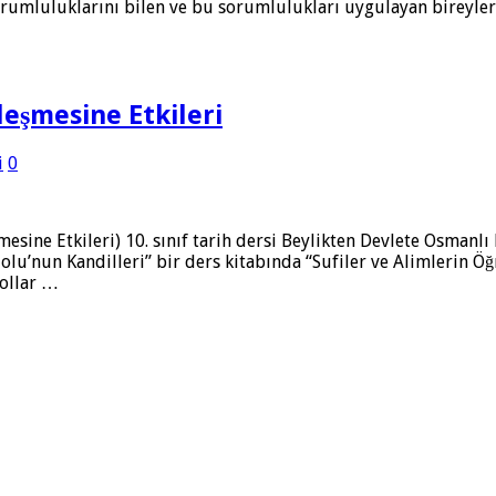
sorumluluklarını bilen ve bu sorumlulukları uygulayan bireyler 
eşmesine Etkileri
i
0
sine Etkileri) 10. sınıf tarih dersi Beylikten Devlete Osmanlı 
u’nun Kandilleri” bir ders kitabında “Sufiler ve Alimlerin Öğr
ollar …