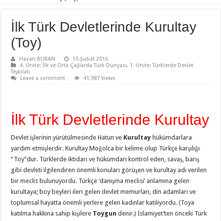
İlk Türk Devletlerinde Kurultay
(Toy)
Hasan BURAN
15 Şubat 2016
4. Ünite: İlk ve Orta Çağlarda Türk Dünyası
,
1. Ünite: Türklerde Devlet
Teşkilatı
Leave a comment
41,987 Views
İlk Türk Devletlerinde Kurultay
Devlet işlerinin yürütülmesinde Hatun ve
Kurultay
hükümdarlara
yardım etmişlerdir. Kurultay Moğolca bir kelime olup Türkçe karşılığı
“Toy”dur. Türklerde iktidarı ve hükümdarı kontrol eden, savaş, barış
gibi devleti ilgilendiren önemli konuları görüşen ve kurultay adı verilen
bir meclis bulunuyordu. Türkçe ‘danışma meclisi’ anlamına gelen
kurultaya; boy beyleri ileri gelen devlet memurları, din adamları ve
toplumsal hayatta önemli yerlere gelen kadınlar katılıyordu. (Toya
katılma hakkına sahip kişilere
Toygun
denir.) İslamiyet’ten önceki Türk