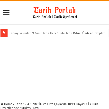
Biryay Yayınları 9. Sınıf Tarih Ders Kitabı Tarih Bilimi Ünitesi Cevapları
Home
/
Tarih 1
/
4. Ünite: İlk ve Orta Çağlarda Türk Dünyası
/
İlk Türk
Devletlerinde Kurultay (Toy)