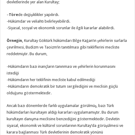
devletlerinde yer alan Kurultay;
–
Töre
de değişiklikler yapılırdı.
-Hükümdar ve veliahtı belirleyebilirdi.
-Siyasal, sosyal ve ekonomik sorunlar ile ilgili kararlar alabilirdi.
Örneğin,
Kurultay Göktürk hükümdarı Bilge Kağan’ın şehirlerin surlarla
çevrilmesi, Budizm ve Taoizm’in tanıtılması gibi tekliflerini mecliste
reddetmiştir. Bu durum,
-Hükümdarın bazı inançların tanınması ve şehirlerin korunmasını
istediği
-Hükümdarın her teklifinin mecliste kabul edilmediği
-Hükümdarın demokratik bir tutum sergilediğini ve meclisin güçlü
olduğunu göstermektedir.
Ancak bazı dönemlerde farklı uygulamalar görülmüş, bazı Türk
hükümdarları kurultayın aldığı kararları uygulamamıştır. Bu durum
kurultayın danışma meclisine benzediğini göstermektedir. Devletin
siyasal, ekonomik ve kültürel sorunlarının Kurultay’da görüşülmesi ve
karara bağlanması Türk devletlerinin demokratik yönünü