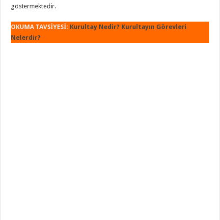
göstermektedir.
OKUMA TAVSİYESİ:
Kurultay Nedir? Kurultayın Görevleri
Nelerdir?