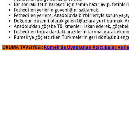
Bir sonraki fetih hareketi için zemin hazırlayıp, fetihle
Fethedilen yerlerin güvenliğini sağlamak.
Fethedilen yerlere, Anadolu’da birbirleriyle sorun yaşa
Doğudan düzenli olarak gelen Oğuzlara yurt bulmak, An
Anadolu’dan göçebe Türkmenleri iskan ederek, göçebele
Fethedilen topraklardaki arazilerin tarıma açarak ekono
Rumeli’ye göç ettirilen Türkmelerin geri dönüşünü eng
OKUMA TAVSİYESİ:
Rumeli’de Uygulanan Politikalar ve Fe