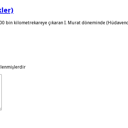
kler)
500 bin kilometrekareye çıkaran I. Murat döneminde (Hüdaven
tlenmişlerdir