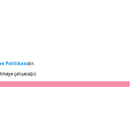
an Politikası
dır.
atmaya çalışacağız.