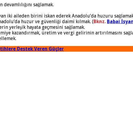
rin devamlılığını sağlamak.
yan iki aileden birini iskan ederek Anadolu’da huzuru sağlamak
adolu’da huzur ve güvenliği daimi kılmak. (
Bknz.
Babai İsyan
rin yerleşik hayata geçmesini sağlamak.
miye kazandırmak, üretim ve vergi gelirinin artırılmasını sağ
ellemek.
tihlere Destek Veren Güçler