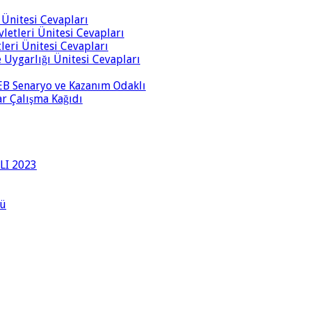
i Ünitesi Cevapları
vletleri Ünitesi Cevapları
tleri Ünitesi Cevapları
ve Uygarlığı Ünitesi Cevapları
 MEB Senaryo ve Kazanım Odaklı
rar Çalışma Kağıdı
LI 2023
lü