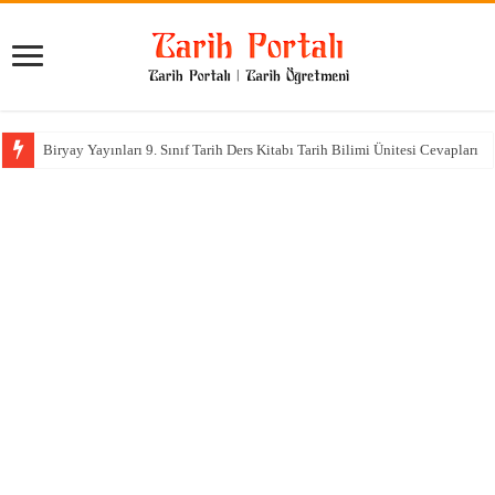
Biryay Yayınları 9. Sınıf Tarih Ders Kitabı Tarih Bilimi Ünitesi Cevapları