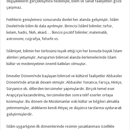
değişikliklerin gerçekleşmesi nedeniyle, bilim ve sanat faaliyetleri göze
çarpmaz.
Fetihlerin genişlemesi sonucunda devlet her alan­da gelişmiştir. İslâm
Devleti’nde bilim iki dala ayrıl­mıştır. Birincisi İslâmî bilimler; tefsir,
kelam, hadis, fıkıh, akaid. . . İkincisi pozitif bilimler; matematik,
astronomi, coğrafya, felsefe vs.
İslâmiyet, bilimin her türlüsünü teşvik ettiği için her konuda büyük İslam
alimleri yetişmiştir. Avrupa’nın bilimsel alanda ilerlemelerinde İslam
kültür ve medeniyetinin önemli katkıları olmuştur.
Emeviler Dönemi’nde başlayan bilimsel ve kültürel faaliyetler Abbasiler
Dönemi’nde artarak devam et­miştir. Abbasiler Yunanca, Farsça, Hintçe,
Süryanice vb. dillerden tercümeler yapmışlardır. Birçok temel eser
Arapça’ya kazandırılmış, tercümelerden sonra telif eserler ortaya
konmuştur. Bu dönem de Müslümanlar eski kültür ve bilgileri almakla
yetinmemişler, aldıklarını kendi ihtiyaç ve düşünce tarzlarına uydurarak
geliştirmişlerdir.
İslâm uygarlığının ilk dönemlerinde resimin yasaklanması özellikle