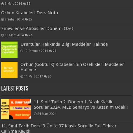
9 Mart 2014
36
Orhun Kitabeleri Ders Notu
7 Şubat 2014
35
Emeviler ve Abbasiler Dönemi Özet
13 Mart 2014
22
Urartular Hakkında Bilgi Maddeler Halinde
10 Temmuz 2014
21
Orhun (Göktürk) Kitabelerinin Özellikleri Maddeler
Halinde
11 Mart 2017
20
Latest Posts
11. Sınıf Tarih 2. Dönem 1. Yazılı Klasik
Sorular 2024, MEB Senaryo ve Kazanım Odaklı
24 Mart 2024
11. Sınıf Tarih Dersi 3 Ünite 37 Klasik Soru ile Full Tekrar
Çalışma Kağıdı