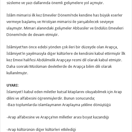
süsleme ve yazı dallarında önem­li gelişmelere yol açmıştır.
İslâm mimarisi ilk kez Emeviler Dönemi’nde kendine has büyük eserler
vermeye başlamış ve Hristiyan mimarisi ile yarışabilecek seviyeye
ulaşmıştır. Mimari alanındaki gelişmeler Abbasiler ve Endülüs Emevileri
Dönemi’nde de devam etmiştir.
İslâmiyet’ten önce edebi yönden çok ileri bir düzeyde olan Arapça,
İslâmiyet’in yayılmasıyla diğer kültürlere de kendisini kabul ettirmiştir İlk
kez Emevi halifesi Abdülmelik Arapçayı resmi dil olarak kabul etmiştir.
Daha sonraki Müslüman devletlerde de Arapça bilim dili olarak
kullanılmıştır.
UYARI:
İslamiyet’i kabul eden miletler kutsal kitaplarını okuyabilmek için Arap
dilini ve alfabesini öğrenmişlerdir. Bunun sonucunda;
-Bazı toplumlarda islamlaşmanın Araplaşma şekline dönüştüğü
-Arap alfabesine ve Arapça’nın milletler arası boyut kazandığı
-Arap kültürünün diğer kültürleri etkilediği