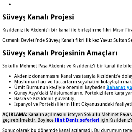
Süveyş Kanalı Projesi
Kızıldeniz ile Akdeniz’i bir kanal ile birleştirme fikri Mısır
Osmanlı Devleti’nde Süveyş Kanalı fikri ilk kez Yavuz Sultan 
Süveyş Kanalı Projesinin Amaçları
Sokullu Mehmet Paşa Akdeniz ve Kızıldeniz’i bir kanal ile bile
Akdeniz donanmasını Kanal vasıtasıyla Kızıldeniz’e dola
Müslüman hacı ve tüccarların seyahatini kolaylaştırmak
Ümit Burnunun keşfiyle önemini kaybeden
Baharat yo
Güney Asya’daki Müslümanların, Portekizlilere karşı ya
Basra ve Kızıldeniz güvenliği,
İspanyol ve Portekizlilerin Hint Okyanusundaki faaliyet
AÇIKLAMA:
Kanalın açılmasını isteyen Sokullu Mehmet Paşa 
geçirebilmektir. Böylece
Hint Deniz seferleri
için Kızıldeniz
Sonuç olarak bu dönemde kanal açılamadı. Bu durumun temel 