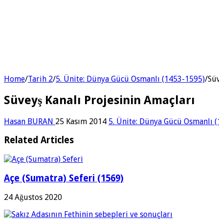
Home
/
Tarih 2
/
5. Ünite: Dünya Gücü Osmanlı (1453-1595)
/
Süv
Süveyş Kanalı Projesinin Amaçları
Hasan BURAN
25 Kasım 2014
5. Ünite: Dünya Gücü Osmanlı 
Related Articles
Açe (Sumatra) Seferi (1569)
24 Ağustos 2020