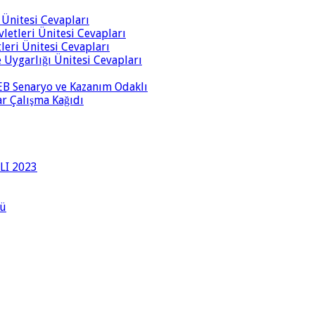
i Ünitesi Cevapları
vletleri Ünitesi Cevapları
tleri Ünitesi Cevapları
ve Uygarlığı Ünitesi Cevapları
 MEB Senaryo ve Kazanım Odaklı
rar Çalışma Kağıdı
LI 2023
lü