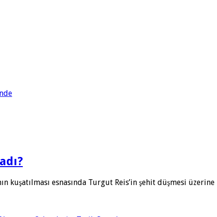
inde
adı?
nın kuşatılması esnasında Turgut Reis’in şehit düşmesi üzerin