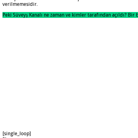
verilmemesidir.
Peki Süveyş Kanalı ne zaman ve kimler tarafından açıldı? Bir 
[single_loop]