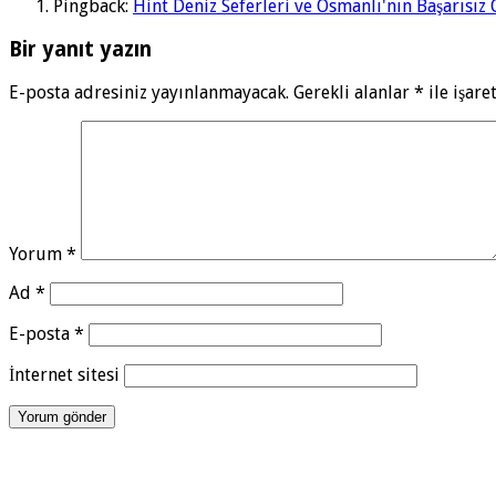
Pingback:
Hint Deniz Seferleri ve Osmanlı'nın Başarısız 
Bir yanıt yazın
E-posta adresiniz yayınlanmayacak.
Gerekli alanlar
*
ile işare
Yorum
*
Ad
*
E-posta
*
İnternet sitesi