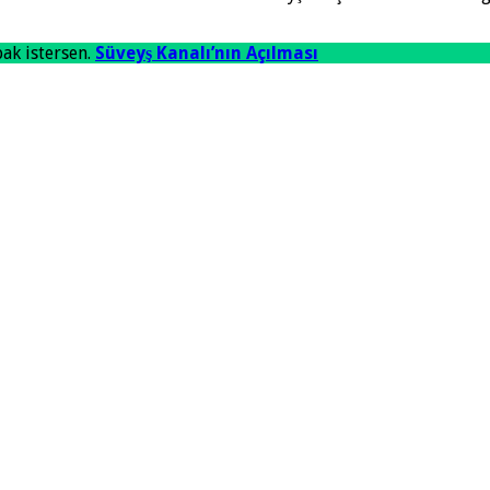
bak istersen.
Süveyş Kanalı’nın Açılması