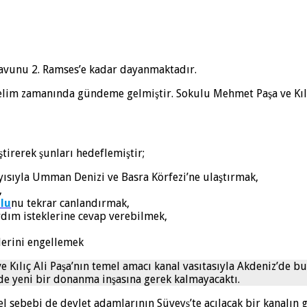
 Firavunu 2. Ramses’e kadar dayanmaktadır.
Selim zamanında gündeme gelmiştir. Sokulu Mehmet Paşa ve Kılıç 
ştirerek şunları hedeflemiştir;
yısıyla Umman Denizi ve Basra Körfezi’ne ulaştırmak,
,
lu
nu tekrar canlandırmak,
rdım isteklerine cevap verebilmek,
lerini engellemek
ve Kılıç Ali Paşa’nın temel amacı kanal vasıtasıyla Akdeniz’d
’de yeni bir donanma inşasına gerek kalmayacaktı.
sebebi de devlet adamlarının Süveyş’te açılacak bir kanalın 