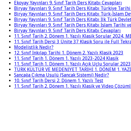
Ekoyay Yayınları 9. Sınıf Tarih Ders Kitabı Cevapları
Biryay Yayınları 9. Sınıf Tarih Ders Kitabı Türkiye Tarih
Biryay Yayınları 9. Sınıf Tarih Ders Kitabı Türk-İslam De
Biryay Yayınları 9. Sınıf Tarih Ders Kitabı İlk Türk Devle
Biryay Yayınları 9. Sınıf Tarih Ders Kitabı İslam Tarihi 
Biryay Yayınları 9. Sınıf Tarih Ders Kitabı Cevapları
11. Sınıf Tarih 2. Dönem 1. Yazılı Klasik Sorular 2024,
11. Sınıf Tarih Dersi 3 Ünite 37 Klasik Soru ile Full Tek
Modelistlik Nedir?
12. Sınıf İnkılap Tarihi 1. Dönem 2. Yazılı Klasik 2023
11. Sınıf Tarih 1. Dönem 1. Yazılı 2023-2024 Klasik
11. Sınıf Tarih 1. Dönem 1. Yazılı Açık Uçlu Sorular 2023
TÜRK KÜLTÜR VE MEDENİYET TARİHİ 1. DÖNEM 1. YAZI
Sancağa Çıkma Usulü (Sancak Sistemi) Nedir?
10. Sınıf Tarih Dersi 2. Dönem 1. Yazılı Test
11. Sınıf Tarih 2. Dönem 1. Yazılı Klasik ve Video Çözüm