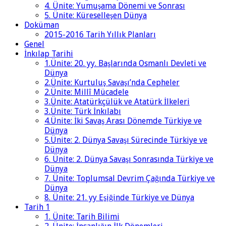
4. Ünite: Yumuşama Dönemi ve Sonrası
5. Ünite: Küreselleşen Dünya
Doküman
2015-2016 Tarih Yıllık Planları
Genel
İnkılap Tarihi
1.Ünite: 20. yy. Başlarında Osmanlı Devleti ve
Dünya
2.Ünite: Kurtuluş Savaşı’nda Cepheler
2.Ünite: Millî Mücadele
3.Ünite: Atatürkçülük ve Atatürk İlkeleri
3.Ünite: Türk İnkılabı
4.Ünite: İki Savaş Arası Dönemde Türkiye ve
Dünya
5.Ünite: 2. Dünya Savaşı Sürecinde Türkiye ve
Dünya
6. Ünite: 2. Dünya Savaşı Sonrasında Türkiye ve
Dünya
7. Ünite: Toplumsal Devrim Çağında Türkiye ve
Dünya
8. Ünite: 21. yy Eşiğinde Türkiye ve Dünya
Tarih 1
1. Ünite: Tarih Bilimi