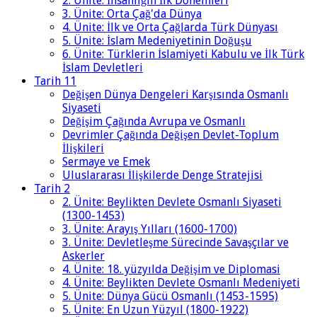
2. Ünite: İnsanlığın İlk Dönemleri
3. Ünite: Orta Çağ'da Dünya
4. Ünite: İlk ve Orta Çağlarda Türk Dünyası
5. Ünite: İslam Medeniyetinin Doğuşu
6. Ünite: Türklerin İslamiyeti Kabulu ve İlk Türk
İslam Devletleri
Tarih 11
Değişen Dünya Dengeleri Karşısında Osmanlı
Siyaseti
Değişim Çağında Avrupa ve Osmanlı
Devrimler Çağında Değişen Devlet-Toplum
İlişkileri
Sermaye ve Emek
Uluslararası İlişkilerde Denge Stratejisi
Tarih 2
2. Ünite: Beylikten Devlete Osmanlı Siyaseti
(1300-1453)
3. Ünite: Arayış Yılları (1600-1700)
3. Ünite: Devletleşme Sürecinde Savaşçılar ve
Askerler
4. Ünite: 18. yüzyılda Değişim ve Diplomasi
4. Ünite: Beylikten Devlete Osmanlı Medeniyeti
5. Ünite: Dünya Gücü Osmanlı (1453-1595)
5. Ünite: En Uzun Yüzyıl (1800-1922)