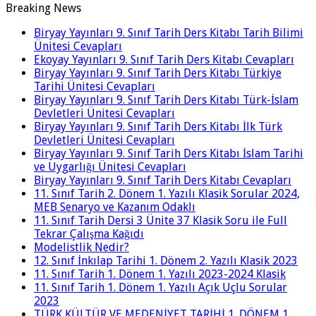
Breaking News
Biryay Yayınları 9. Sınıf Tarih Ders Kitabı Tarih Bilimi
Ünitesi Cevapları
Ekoyay Yayınları 9. Sınıf Tarih Ders Kitabı Cevapları
Biryay Yayınları 9. Sınıf Tarih Ders Kitabı Türkiye
Tarihi Ünitesi Cevapları
Biryay Yayınları 9. Sınıf Tarih Ders Kitabı Türk-İslam
Devletleri Ünitesi Cevapları
Biryay Yayınları 9. Sınıf Tarih Ders Kitabı İlk Türk
Devletleri Ünitesi Cevapları
Biryay Yayınları 9. Sınıf Tarih Ders Kitabı İslam Tarihi
ve Uygarlığı Ünitesi Cevapları
Biryay Yayınları 9. Sınıf Tarih Ders Kitabı Cevapları
11. Sınıf Tarih 2. Dönem 1. Yazılı Klasik Sorular 2024,
MEB Senaryo ve Kazanım Odaklı
11. Sınıf Tarih Dersi 3 Ünite 37 Klasik Soru ile Full
Tekrar Çalışma Kağıdı
Modelistlik Nedir?
12. Sınıf İnkılap Tarihi 1. Dönem 2. Yazılı Klasik 2023
11. Sınıf Tarih 1. Dönem 1. Yazılı 2023-2024 Klasik
11. Sınıf Tarih 1. Dönem 1. Yazılı Açık Uçlu Sorular
2023
TÜRK KÜLTÜR VE MEDENİYET TARİHİ 1. DÖNEM 1.