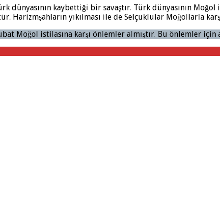
ürk dünyasının kaybettiği bir savaştır. Türk dünyasının Moğol i
. Harizmşahların yıkılması ile de Selçuklular Moğollarla karşı
t Moğol istilasına karşı önlemler almıştır. Bu önlemler için aş