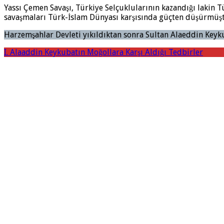
Yassı Çemen Savaşı, Türkiye Selçuklularının kazandığı lakin T
savaşmaları Türk-İslam Dünyası karşısında güçten düşürmüştür
Harzemşahlar Devleti yıkıldıktan sonra Sultan Alaeddin Keykuba
I. Alaaddin Keykubatın Moğollara Karşı Aldığı Tedbirler