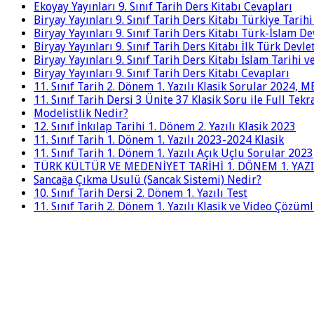
Ekoyay Yayınları 9. Sınıf Tarih Ders Kitabı Cevapları
Biryay Yayınları 9. Sınıf Tarih Ders Kitabı Türkiye Tarih
Biryay Yayınları 9. Sınıf Tarih Ders Kitabı Türk-İslam De
Biryay Yayınları 9. Sınıf Tarih Ders Kitabı İlk Türk Devle
Biryay Yayınları 9. Sınıf Tarih Ders Kitabı İslam Tarihi 
Biryay Yayınları 9. Sınıf Tarih Ders Kitabı Cevapları
11. Sınıf Tarih 2. Dönem 1. Yazılı Klasik Sorular 2024,
11. Sınıf Tarih Dersi 3 Ünite 37 Klasik Soru ile Full Tek
Modelistlik Nedir?
12. Sınıf İnkılap Tarihi 1. Dönem 2. Yazılı Klasik 2023
11. Sınıf Tarih 1. Dönem 1. Yazılı 2023-2024 Klasik
11. Sınıf Tarih 1. Dönem 1. Yazılı Açık Uçlu Sorular 2023
TÜRK KÜLTÜR VE MEDENİYET TARİHİ 1. DÖNEM 1. YAZI
Sancağa Çıkma Usulü (Sancak Sistemi) Nedir?
10. Sınıf Tarih Dersi 2. Dönem 1. Yazılı Test
11. Sınıf Tarih 2. Dönem 1. Yazılı Klasik ve Video Çözüm