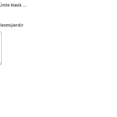
. Ünite klasik …
tlenmişlerdir