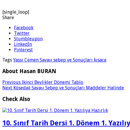
[single_loop]
Share
Facebook
Twitter
Stumbleupon
LinkedIn
Pinterest
Tags
Yassı Çemen Savaşı sebep ve Sonuçları kısaca
About Hasan BURAN
Previous
İkinci Beylikler Dönemi Tablo
Next
Kösedağ Savaşı Sebep ve Sonuçları Maddeler Halinde
Check Also
10. Sınıf Tarih Dersi 1. Dönem 1. Yazılı