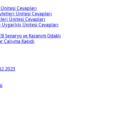
i Ünitesi Cevapları
vletleri Ünitesi Cevapları
tleri Ünitesi Cevapları
ve Uygarlığı Ünitesi Cevapları
 MEB Senaryo ve Kazanım Odaklı
rar Çalışma Kağıdı
LI 2023
lü