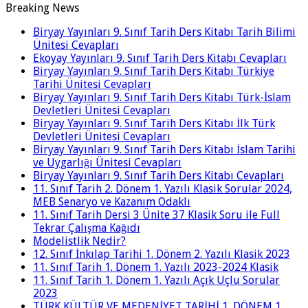
Breaking News
Biryay Yayınları 9. Sınıf Tarih Ders Kitabı Tarih Bilimi
Ünitesi Cevapları
Ekoyay Yayınları 9. Sınıf Tarih Ders Kitabı Cevapları
Biryay Yayınları 9. Sınıf Tarih Ders Kitabı Türkiye
Tarihi Ünitesi Cevapları
Biryay Yayınları 9. Sınıf Tarih Ders Kitabı Türk-İslam
Devletleri Ünitesi Cevapları
Biryay Yayınları 9. Sınıf Tarih Ders Kitabı İlk Türk
Devletleri Ünitesi Cevapları
Biryay Yayınları 9. Sınıf Tarih Ders Kitabı İslam Tarihi
ve Uygarlığı Ünitesi Cevapları
Biryay Yayınları 9. Sınıf Tarih Ders Kitabı Cevapları
11. Sınıf Tarih 2. Dönem 1. Yazılı Klasik Sorular 2024,
MEB Senaryo ve Kazanım Odaklı
11. Sınıf Tarih Dersi 3 Ünite 37 Klasik Soru ile Full
Tekrar Çalışma Kağıdı
Modelistlik Nedir?
12. Sınıf İnkılap Tarihi 1. Dönem 2. Yazılı Klasik 2023
11. Sınıf Tarih 1. Dönem 1. Yazılı 2023-2024 Klasik
11. Sınıf Tarih 1. Dönem 1. Yazılı Açık Uçlu Sorular
2023
TÜRK KÜLTÜR VE MEDENİYET TARİHİ 1. DÖNEM 1.