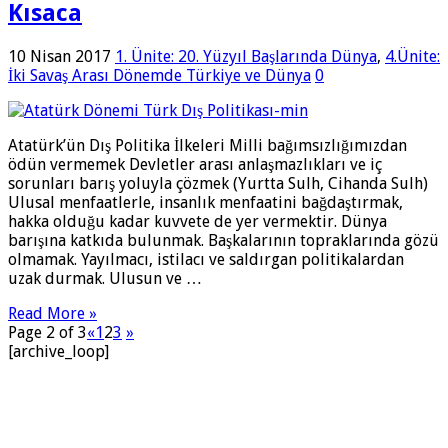
Kısaca
10 Nisan 2017
1. Ünite: 20. Yüzyıl Başlarında Dünya
,
4.Ünite:
İki Savaş Arası Dönemde Türkiye ve Dünya
0
Atatürk’ün Dış Politika İlkeleri Milli bağımsızlığımızdan
ödün vermemek Devletler arası anlaşmazlıkları ve iç
sorunları barış yoluyla çözmek (Yurtta Sulh, Cihanda Sulh)
Ulusal menfaatlerle, insanlık menfaatini bağdaştırmak,
hakka olduğu kadar kuvvete de yer vermektir. Dünya
barışına katkıda bulunmak. Başkalarının topraklarında gözü
olmamak. Yayılmacı, istilacı ve saldırgan politikalardan
uzak durmak. Ulusun ve …
Read More »
Page 2 of 3
«
1
2
3
»
[archive_loop]