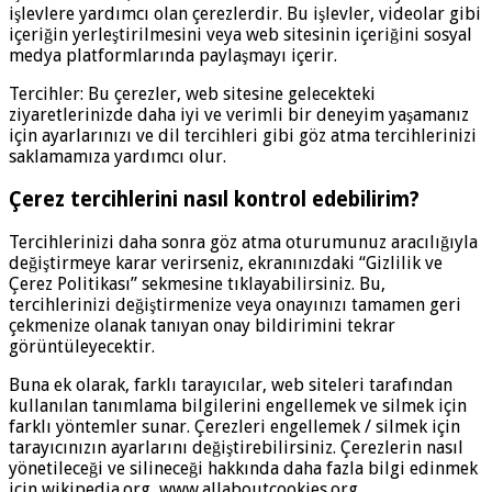
işlevlere yardımcı olan çerezlerdir. Bu işlevler, videolar gibi
içeriğin yerleştirilmesini veya web sitesinin içeriğini sosyal
medya platformlarında paylaşmayı içerir.
Tercihler: Bu çerezler, web sitesine gelecekteki
ziyaretlerinizde daha iyi ve verimli bir deneyim yaşamanız
için ayarlarınızı ve dil tercihleri ​​gibi göz atma tercihlerinizi
saklamamıza yardımcı olur.
Çerez tercihlerini nasıl kontrol edebilirim?
Tercihlerinizi daha sonra göz atma oturumunuz aracılığıyla
değiştirmeye karar verirseniz, ekranınızdaki “Gizlilik ve
Çerez Politikası” sekmesine tıklayabilirsiniz. Bu,
tercihlerinizi değiştirmenize veya onayınızı tamamen geri
çekmenize olanak tanıyan onay bildirimini tekrar
görüntüleyecektir.
Buna ek olarak, farklı tarayıcılar, web siteleri tarafından
kullanılan tanımlama bilgilerini engellemek ve silmek için
farklı yöntemler sunar. Çerezleri engellemek / silmek için
tarayıcınızın ayarlarını değiştirebilirsiniz. Çerezlerin nasıl
yönetileceği ve silineceği hakkında daha fazla bilgi edinmek
için,wikipedia.org, www.allaboutcookies.org.