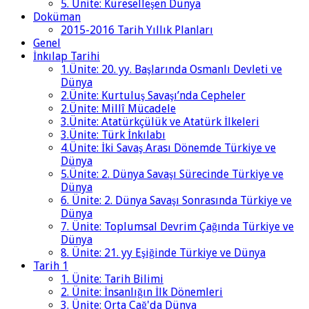
5. Ünite: Küreselleşen Dünya
Doküman
2015-2016 Tarih Yıllık Planları
Genel
İnkılap Tarihi
1.Ünite: 20. yy. Başlarında Osmanlı Devleti ve
Dünya
2.Ünite: Kurtuluş Savaşı’nda Cepheler
2.Ünite: Millî Mücadele
3.Ünite: Atatürkçülük ve Atatürk İlkeleri
3.Ünite: Türk İnkılabı
4.Ünite: İki Savaş Arası Dönemde Türkiye ve
Dünya
5.Ünite: 2. Dünya Savaşı Sürecinde Türkiye ve
Dünya
6. Ünite: 2. Dünya Savaşı Sonrasında Türkiye ve
Dünya
7. Ünite: Toplumsal Devrim Çağında Türkiye ve
Dünya
8. Ünite: 21. yy Eşiğinde Türkiye ve Dünya
Tarih 1
1. Ünite: Tarih Bilimi
2. Ünite: İnsanlığın İlk Dönemleri
3. Ünite: Orta Çağ'da Dünya