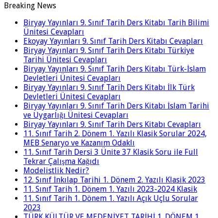
Breaking News
Biryay Yayınları 9. Sınıf Tarih Ders Kitabı Tarih Bilimi
Ünitesi Cevapları
Ekoyay Yayınları 9. Sınıf Tarih Ders Kitabı Cevapları
Biryay Yayınları 9. Sınıf Tarih Ders Kitabı Türkiye
Tarihi Ünitesi Cevapları
Biryay Yayınları 9. Sınıf Tarih Ders Kitabı Türk-İslam
Devletleri Ünitesi Cevapları
Biryay Yayınları 9. Sınıf Tarih Ders Kitabı İlk Türk
Devletleri Ünitesi Cevapları
Biryay Yayınları 9. Sınıf Tarih Ders Kitabı İslam Tarihi
ve Uygarlığı Ünitesi Cevapları
Biryay Yayınları 9. Sınıf Tarih Ders Kitabı Cevapları
11. Sınıf Tarih 2. Dönem 1. Yazılı Klasik Sorular 2024,
MEB Senaryo ve Kazanım Odaklı
11. Sınıf Tarih Dersi 3 Ünite 37 Klasik Soru ile Full
Tekrar Çalışma Kağıdı
Modelistlik Nedir?
12. Sınıf İnkılap Tarihi 1. Dönem 2. Yazılı Klasik 2023
11. Sınıf Tarih 1. Dönem 1. Yazılı 2023-2024 Klasik
11. Sınıf Tarih 1. Dönem 1. Yazılı Açık Uçlu Sorular
2023
TÜRK KÜLTÜR VE MEDENİYET TARİHİ 1. DÖNEM 1.