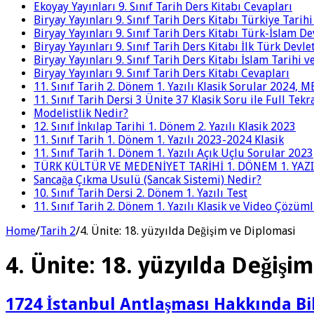
Ekoyay Yayınları 9. Sınıf Tarih Ders Kitabı Cevapları
Biryay Yayınları 9. Sınıf Tarih Ders Kitabı Türkiye Tarih
Biryay Yayınları 9. Sınıf Tarih Ders Kitabı Türk-İslam De
Biryay Yayınları 9. Sınıf Tarih Ders Kitabı İlk Türk Devle
Biryay Yayınları 9. Sınıf Tarih Ders Kitabı İslam Tarihi 
Biryay Yayınları 9. Sınıf Tarih Ders Kitabı Cevapları
11. Sınıf Tarih 2. Dönem 1. Yazılı Klasik Sorular 2024,
11. Sınıf Tarih Dersi 3 Ünite 37 Klasik Soru ile Full Tek
Modelistlik Nedir?
12. Sınıf İnkılap Tarihi 1. Dönem 2. Yazılı Klasik 2023
11. Sınıf Tarih 1. Dönem 1. Yazılı 2023-2024 Klasik
11. Sınıf Tarih 1. Dönem 1. Yazılı Açık Uçlu Sorular 2023
TÜRK KÜLTÜR VE MEDENİYET TARİHİ 1. DÖNEM 1. YAZI
Sancağa Çıkma Usulü (Sancak Sistemi) Nedir?
10. Sınıf Tarih Dersi 2. Dönem 1. Yazılı Test
11. Sınıf Tarih 2. Dönem 1. Yazılı Klasik ve Video Çözüm
Home
/
Tarih 2
/
4. Ünite: 18. yüzyılda Değişim ve Diplomasi
4. Ünite: 18. yüzyılda Değişi
1724 İstanbul Antlaşması Hakkında Bi