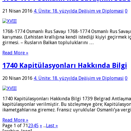
21 Nisan 2016
4. Ünite: 18. yüzyılda Değişim ve Diplomasi
0
1768-1774 Osmanlı Rus Savaşı 1768-1774 Osmanlı Rus Savaşının Ne
karışması. (Lehistan krallığına kendi istediği kişiyi geçirm
girmesi. – Rusların Balkan topluluklarını …
Read More »
1740 Kapitülasyonları Hakkında Bilgi
20 Nisan 2016
4. Ünite: 18. yüzyılda Değişim ve Diplomasi
0
1740 Kapitülasyonları Hakkında Bilgi 1739 Belgrad Antlaşmas
kapitülasyonlar verilmiştir. Bu sözleşmeye göre; Kapitülasyon
ikametgahlarına giremez. Fransız uyruklular Osmanlı’ya verg
Read More »
Page 1 of 7
1
2
3
4
5
»
...
Last »