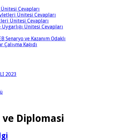
i Ünitesi Cevapları
vletleri Ünitesi Cevapları
tleri Ünitesi Cevapları
ve Uygarlığı Ünitesi Cevapları
 MEB Senaryo ve Kazanım Odaklı
rar Çalışma Kağıdı
LI 2023
lü
m ve Diplomasi
lgi