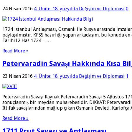
24 Nisan 2016
4. Ünite: 18. yüzyılda Değişim ve Diplomasi
0
1724 İstanbul Antlaşması, Osmanlı ile Rusya arasında imzalanm
paylaşılmıştır. KPSS hazırlığı yapan arkadaşım, bu konuda en
Tarihi12 Haz 1724 – …
Read More »
Petervaradin Savaşı Hakkında Kısa Bil
23 Nisan 2016
4. Ünite: 18. yüzyılda Değişim ve Diplomasi
1
Petervaradin Savaşı Kaynak Petervaradin Savaşı 5 Ağustos 1
sonuçlanmış bir meydan muharebesidir. DİKKAT: Petervaradi
İttifak savaşlarından mağlup çıkan Osmanlı Devleti, Karlofça
Read More »
1711 Prut Savaşı ve Antlaşması