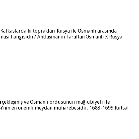
 Kafkaslarda ki toprakları Rusya ile Osmanlı arasında
aşması hangisidir? Antlaşmanın TaraflarıOsmanlı X Rusya
erçekleşmiş ve Osmanlı ordusunun mağlubiyeti ile
ı‘nın en önemli meydan muharebesidir. 1683-1699 Kutsal