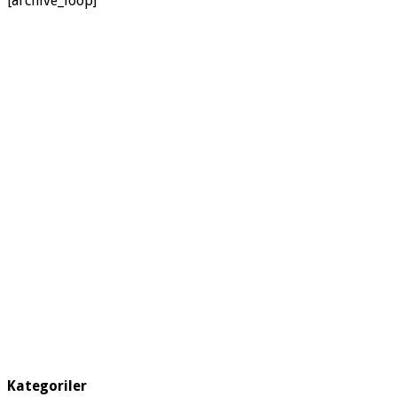
[archive_loop]
Kategoriler