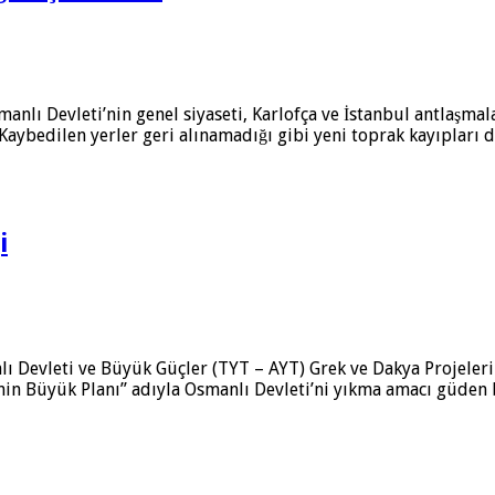
anlı Devleti’nin genel siyaseti, Kar­lofça ve İstanbul antlaşmala
 Kaybedilen yerler geri alınamadığı gibi yeni toprak kayıpları 
i
 Devleti ve Büyük Güçler (TYT – AYT) Grek ve Dakya Projeleri 
nin Büyük Planı” adıyla Osmanlı Devleti’ni yıkma amacı güden b