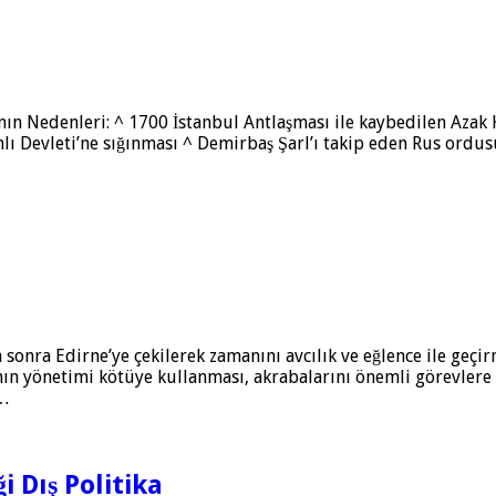
nın Nedenleri: ^ 1700 İstanbul Antlaşması ile kaybedilen Azak K
anlı Devleti’ne sığın­ması ^ Demirbaş Şarl’ı takip eden Rus or
 sonra Edirne’ye çekilerek zamanını avcılık ve eğlenc­e ile geç
lamın yönetimi kötüye kullanması, akrabala­rını önemli görevle
 …
i Dış Politika