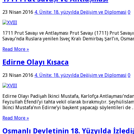
23 Nisan 2016
4. Ünite: 18. yüzyılda Değişim ve Diplomasi
0
1711 Prut Savaşı ve Antlaşması Prut Savaşı (1711) Prut Savaşı
Savaşı’nda Ruslara yenilen İsveç Kralı Demirbaş Şarl’ın, Osm
Read More »
Edirne Olayı Kısaca
23 Nisan 2016
4. Ünite: 18. yüzyılda Değişim ve Diplomasi
0
Edirne Olayı Padişah İkinci Mustafa, Karlofça Antlaşması’ndan
Feyzullah Efendi’yi tahta vekil ola­rak bırakmıştır. Şeyhülis
İkinci Mustafa’nın Edirne’yi başkent yapacağı söylentileri de
Read More »
Osmanlı Devletinin 18. Yüzyılda İzlediğ