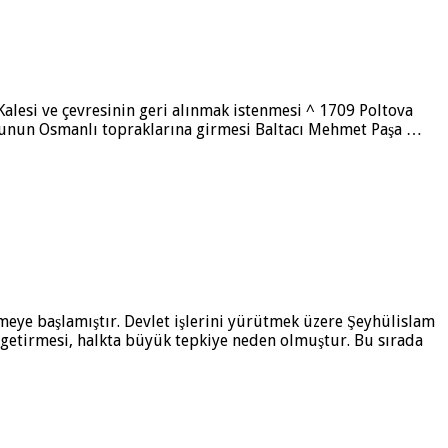
a­lesi ve çevresinin geri alınmak istenmesi ^ 1709 Poltova
dusunun Os­manlı topraklarına girmesi Baltacı Mehmet Paşa …
irmeye başlamıştır. Devlet işlerini yürütmek üzere Şeyhülislam
re getirmesi, halkta büyük tepkiye neden olmuştur. Bu sırada