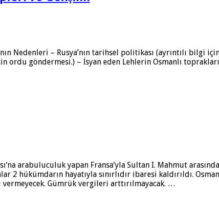
denleri – Rusya’nın tarihsel politikası (ayrıntılı bilgi için lü
ek için ordu göndermesi.) – İsyan eden Lehlerin Osmanlı toprakl
ı‘na arabuluculuk yapan Fransa’yla Sultan I. Mahmut arasında
lar 2 hükümdarın hayatıyla sınırlıdır ibaresi kaldırıldı. Osman
i vermeyecek. Gümrük vergileri arttırılmayacak. …