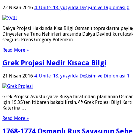
22 Nisan 2016
4. Ünite: 18. yüzyılda Değişim ve Diplomasi
0
Dakya Projesi Hakkında Kısa Bilgi Osmanlı topraklarını payl
Dinyester ve Tuna Nehirleri arasında Dakya Devleti kurulacaktı
sevgilisi Prens Gregory Potemkin …
Read More »
Grek Projesi Nedir Kısaca Bilgi
21 Nisan 2016
4. Ünite: 18. yüzyılda Değişim ve Diplomasi
1
Grek Projesi: Avusturya ve Rusya tarafından planlanan Osman
için 15:35’ten itibaren bakabilirsin. 🙂 Grek Projesi Bilgi Kar
Katerina …
Read More »
1768-1774 Osmanlı Rus Savaşının Sebep