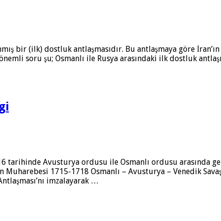
ış bir (ilk) dostluk antlaşmasıdır. Bu antlaşmaya göre İran’ın
 önemli soru şu; Osmanlı ile Rusya arasındaki ilk dostluk antl
gi
716 tarihinde Avusturya ordusu ile Osmanlı ordusu arasında g
n Muharebesi 1715-1718 Osmanlı – Avusturya – Venedik Savaş
 Antlaşması’nı imzalayarak …