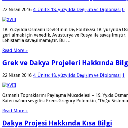
22 Nisan 2016
4. Ünite: 18. yüzyılda Değişim ve Diplomasi
0
18. Yüzyılda Osmanlı Devletinin Dış Politikası 18. yüzyılda Osm
geri almak için Venedik, Avusturya ve Rusya ile savaşılmıştır.
Lehistan’la savaşılmamıştır. Bu …
Read More »
Grek ve Dakya Projeleri Hakkında Bilg
22 Nisan 2016
4. Ünite: 18. yüzyılda Değişim ve Diplomasi
1
Osmanlı Topraklarını Paylaşma Mücadelesi – 19. Yy.da Osmanlı
Katerina’nın sevgilisi Prens Gregory Potemkin, “Doğu Sistemi
Read More »
Dakya Projesi Hakkında Kısa Bilgi