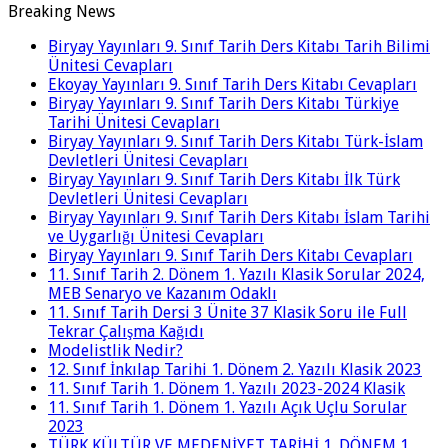
Breaking News
Biryay Yayınları 9. Sınıf Tarih Ders Kitabı Tarih Bilimi
Ünitesi Cevapları
Ekoyay Yayınları 9. Sınıf Tarih Ders Kitabı Cevapları
Biryay Yayınları 9. Sınıf Tarih Ders Kitabı Türkiye
Tarihi Ünitesi Cevapları
Biryay Yayınları 9. Sınıf Tarih Ders Kitabı Türk-İslam
Devletleri Ünitesi Cevapları
Biryay Yayınları 9. Sınıf Tarih Ders Kitabı İlk Türk
Devletleri Ünitesi Cevapları
Biryay Yayınları 9. Sınıf Tarih Ders Kitabı İslam Tarihi
ve Uygarlığı Ünitesi Cevapları
Biryay Yayınları 9. Sınıf Tarih Ders Kitabı Cevapları
11. Sınıf Tarih 2. Dönem 1. Yazılı Klasik Sorular 2024,
MEB Senaryo ve Kazanım Odaklı
11. Sınıf Tarih Dersi 3 Ünite 37 Klasik Soru ile Full
Tekrar Çalışma Kağıdı
Modelistlik Nedir?
12. Sınıf İnkılap Tarihi 1. Dönem 2. Yazılı Klasik 2023
11. Sınıf Tarih 1. Dönem 1. Yazılı 2023-2024 Klasik
11. Sınıf Tarih 1. Dönem 1. Yazılı Açık Uçlu Sorular
2023
TÜRK KÜLTÜR VE MEDENİYET TARİHİ 1. DÖNEM 1.