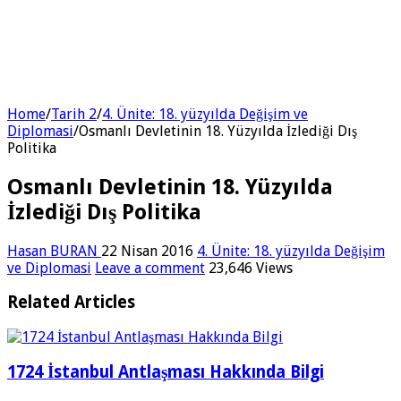
Home
/
Tarih 2
/
4. Ünite: 18. yüzyılda Değişim ve
Diplomasi
/
Osmanlı Devletinin 18. Yüzyılda İzlediği Dış
Politika
Osmanlı Devletinin 18. Yüzyılda
İzlediği Dış Politika
Hasan BURAN
22 Nisan 2016
4. Ünite: 18. yüzyılda Değişim
ve Diplomasi
Leave a comment
23,646 Views
Related Articles
1724 İstanbul Antlaşması Hakkında Bilgi