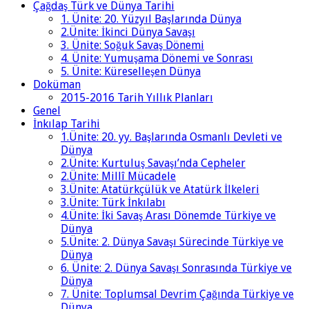
Çağdaş Türk ve Dünya Tarihi
1. Ünite: 20. Yüzyıl Başlarında Dünya
2.Ünite: İkinci Dünya Savaşı
3. Ünite: Soğuk Savaş Dönemi
4. Ünite: Yumuşama Dönemi ve Sonrası
5. Ünite: Küreselleşen Dünya
Doküman
2015-2016 Tarih Yıllık Planları
Genel
İnkılap Tarihi
1.Ünite: 20. yy. Başlarında Osmanlı Devleti ve
Dünya
2.Ünite: Kurtuluş Savaşı’nda Cepheler
2.Ünite: Millî Mücadele
3.Ünite: Atatürkçülük ve Atatürk İlkeleri
3.Ünite: Türk İnkılabı
4.Ünite: İki Savaş Arası Dönemde Türkiye ve
Dünya
5.Ünite: 2. Dünya Savaşı Sürecinde Türkiye ve
Dünya
6. Ünite: 2. Dünya Savaşı Sonrasında Türkiye ve
Dünya
7. Ünite: Toplumsal Devrim Çağında Türkiye ve
Dünya