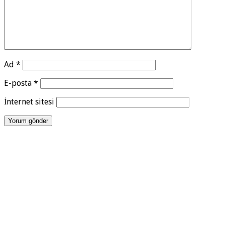
Ad
*
E-posta
*
İnternet sitesi