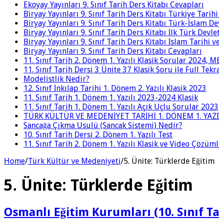
Ekoyay Yayınları 9. Sınıf Tarih Ders Kitabı Cevapları
Biryay Yayınları 9. Sınıf Tarih Ders Kitabı Türkiye Tarih
Biryay Yayınları 9. Sınıf Tarih Ders Kitabı Türk-İslam De
Biryay Yayınları 9. Sınıf Tarih Ders Kitabı İlk Türk Devle
Biryay Yayınları 9. Sınıf Tarih Ders Kitabı İslam Tarihi 
Biryay Yayınları 9. Sınıf Tarih Ders Kitabı Cevapları
11. Sınıf Tarih 2. Dönem 1. Yazılı Klasik Sorular 2024,
11. Sınıf Tarih Dersi 3 Ünite 37 Klasik Soru ile Full Tek
Modelistlik Nedir?
12. Sınıf İnkılap Tarihi 1. Dönem 2. Yazılı Klasik 2023
11. Sınıf Tarih 1. Dönem 1. Yazılı 2023-2024 Klasik
11. Sınıf Tarih 1. Dönem 1. Yazılı Açık Uçlu Sorular 2023
TÜRK KÜLTÜR VE MEDENİYET TARİHİ 1. DÖNEM 1. YAZI
Sancağa Çıkma Usulü (Sancak Sistemi) Nedir?
10. Sınıf Tarih Dersi 2. Dönem 1. Yazılı Test
11. Sınıf Tarih 2. Dönem 1. Yazılı Klasik ve Video Çözüm
Home
/
Türk Kültür ve Medeniyeti
/
5. Ünite: Türklerde Eğitim
5. Ünite: Türklerde Eğitim
Osmanlı Eğitim Kurumları (10. Sınıf Ta