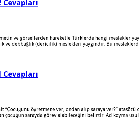
2 Cevapları
i metin ve görsellerden hareketle Türklerde hangi meslekler ya
ilik ve debbağlık (dericilik) meslekleri yaygındır. Bu meslekle
1 Cevapları
 ait “Çocuğunu öğretmene ver, ondan alıp saraya ver?” atasözü 
alan çocuğun sarayda görev alabileceğini belirtir. Ad koyma usu