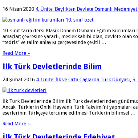
16 Nisan 2020
4. Ünite: Beylikten Devlete Osmanlı Medeniyet
10. sınıf tarih dersi Klasik Dönem Osmanlı Eğitim Kurumları 
amaçlar; çevresine yararlı, meslek sahibi olan, devlete olan 
“tedris” ve talim anlayışı çerçevesinde çeşitli …
Read More »
İlk Türk Devletlerinde Bilim
24 Şubat 2016
4. Ünite: İlk ve Orta Çağlarda Türk Dünyası
,
5.
İlk Türk Devletlerinde Bilim İlk Türk devletlerinden günümüze
Ancak, Türklerin Oniki Hayvanlı Türk Takvimi’ni yapmaları a
eserlerinin Türkçeye tercüme edilmesi Türklerin bilimsel …
Read More »
İlk Türk Devletlerinde Edebiyat