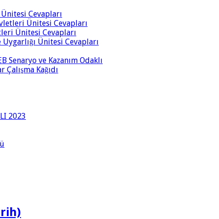
i Ünitesi Cevapları
vletleri Ünitesi Cevapları
tleri Ünitesi Cevapları
ve Uygarlığı Ünitesi Cevapları
 MEB Senaryo ve Kazanım Odaklı
rar Çalışma Kağıdı
LI 2023
lü
rih)