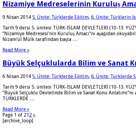
Nizamiye Medreselerinin Kuruluş Am
9 Nisan 2014
5. Ünite: Türklerde Eğitim
,
6. Ünite: Türklerin İ
Tarih 9 dersi 5. ünitesi TÜRK-İSLAM DEVLETLERİ (10-13. YÜZY
“Nizamiye Medresesi’nin Kuruluş Amacı“nı aşağıdan okuyabili
Nizam’ül Mülk tarafından başta …
Read More »
Büyük Selçuklularda Bilim ve Sanat K
6 Nisan 2014
5. Ünite: Türklerde Eğitim
,
6. Ünite: Türklerde 
Tarih 9 dersi 5. ünitesi TÜRK-İSLAM DEVLETLERİ (10-13. YÜZY
“Büyük Selçuklu Devletinde Bilim ve Sanat Konu Anlatımı“nı a
TÜRKLERDE …
Read More »
Page 1 of 2
1
2
»
[archive_loop]