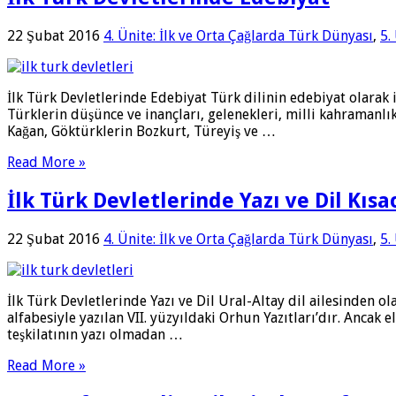
22 Şubat 2016
4. Ünite: İlk ve Orta Çağlarda Türk Dünyası
,
5.
İlk Türk Devletlerinde Edebiyat Türk dilinin edebiyat olarak i
Türklerin düşünce ve inançları, gelenekleri, milli kahramanl
Kağan, Göktürklerin Bozkurt, Türeyiş ve …
Read More »
İlk Türk Devletlerinde Yazı ve Dil Kısa
22 Şubat 2016
4. Ünite: İlk ve Orta Çağlarda Türk Dünyası
,
5.
İlk Türk Devletlerinde Yazı ve Dil Ural-Altay dil ailesinden ola
alfabesiyle yazılan VII. yüzyıldaki Orhun Yazıtları’dır. Ancak 
teşkilatının yazı olmadan …
Read More »