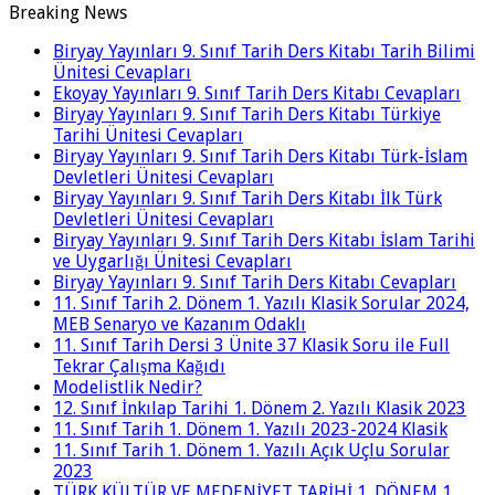
Breaking News
Biryay Yayınları 9. Sınıf Tarih Ders Kitabı Tarih Bilimi
Ünitesi Cevapları
Ekoyay Yayınları 9. Sınıf Tarih Ders Kitabı Cevapları
Biryay Yayınları 9. Sınıf Tarih Ders Kitabı Türkiye
Tarihi Ünitesi Cevapları
Biryay Yayınları 9. Sınıf Tarih Ders Kitabı Türk-İslam
Devletleri Ünitesi Cevapları
Biryay Yayınları 9. Sınıf Tarih Ders Kitabı İlk Türk
Devletleri Ünitesi Cevapları
Biryay Yayınları 9. Sınıf Tarih Ders Kitabı İslam Tarihi
ve Uygarlığı Ünitesi Cevapları
Biryay Yayınları 9. Sınıf Tarih Ders Kitabı Cevapları
11. Sınıf Tarih 2. Dönem 1. Yazılı Klasik Sorular 2024,
MEB Senaryo ve Kazanım Odaklı
11. Sınıf Tarih Dersi 3 Ünite 37 Klasik Soru ile Full
Tekrar Çalışma Kağıdı
Modelistlik Nedir?
12. Sınıf İnkılap Tarihi 1. Dönem 2. Yazılı Klasik 2023
11. Sınıf Tarih 1. Dönem 1. Yazılı 2023-2024 Klasik
11. Sınıf Tarih 1. Dönem 1. Yazılı Açık Uçlu Sorular
2023
TÜRK KÜLTÜR VE MEDENİYET TARİHİ 1. DÖNEM 1.