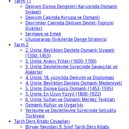
Tarih 11
Değişen Dünya Dengeleri Karşısında Osmanlı
Siyaseti
Değişim Çağında Avrupa ve Osmanlı
Devrimler Çağında Değişen Devlet-Toplum
İlişkileri
Sermaye ve Emek
Uluslararası İlişkilerde Denge Stratejisi
Tarih 2
2. Ünite: Beylikten Devlete Osmanlı Siyaseti
(1300-1453)
3. Ünite: Arayış Yılları (1600-1700)
3. Ünite: Devletleşme Sürecinde Savaşçılar ve
Askerler
4. Ünite: 18. yüzyılda Değişim ve Diplomasi
4. Ünite: Beylikten Devlete Osmanlı Medeniyeti
5. Ünite: Dünya Gücü Osmanlı (1453-1595)
5. Ünite: En Uzun Yüzyıl (1800-1922)
6. Ünite: Sultan ve Osmanlı Merkez Teşkilatı
Osmanlı Kültür ve Uygarlığı
Yerleşme ve Devletleşme Sürecinde Selçuklu
Türkiyesi
Tarih Ders Kitabı Cevapları
Biryay Yayınları 9. Sınıf Tarih Ders Kitabı