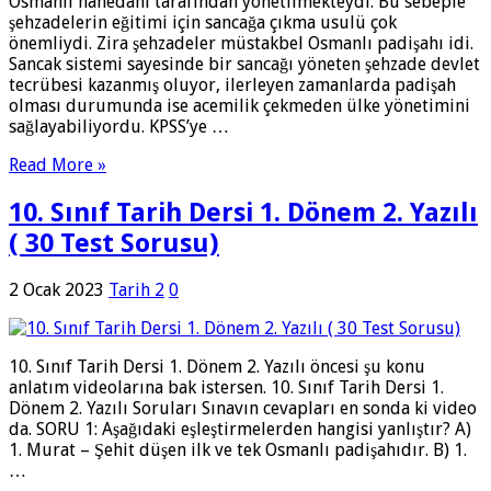
Osmanlı hanedanı tarafından yönetilmekteydi. Bu sebeple
şehzadelerin eğitimi için sancağa çıkma usulü çok
önemliydi. Zira şehzadeler müstakbel Osmanlı padişahı idi.
Sancak sistemi sayesinde bir sancağı yöneten şehzade devlet
tecrübesi kazanmış oluyor, ilerleyen zamanlarda padişah
olması durumunda ise acemilik çekmeden ülke yönetimini
sağlayabiliyordu. KPSS’ye …
Read More »
10. Sınıf Tarih Dersi 1. Dönem 2. Yazılı
( 30 Test Sorusu)
2 Ocak 2023
Tarih 2
0
10. Sınıf Tarih Dersi 1. Dönem 2. Yazılı öncesi şu konu
anlatım videolarına bak istersen. 10. Sınıf Tarih Dersi 1.
Dönem 2. Yazılı Soruları Sınavın cevapları en sonda ki video
da. SORU 1: Aşağıdaki eşleştirmelerden hangisi yanlıştır? A)
1. Murat – Şehit düşen ilk ve tek Osmanlı padişahıdır. B) 1.
…