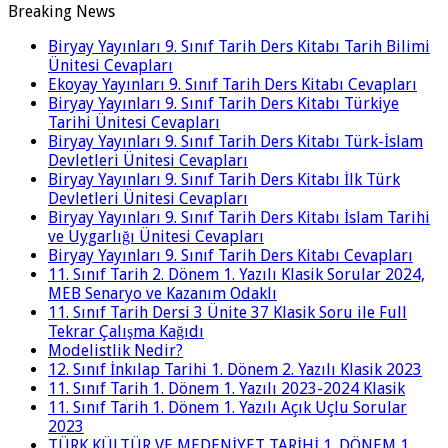
Breaking News
Biryay Yayınları 9. Sınıf Tarih Ders Kitabı Tarih Bilimi
Ünitesi Cevapları
Ekoyay Yayınları 9. Sınıf Tarih Ders Kitabı Cevapları
Biryay Yayınları 9. Sınıf Tarih Ders Kitabı Türkiye
Tarihi Ünitesi Cevapları
Biryay Yayınları 9. Sınıf Tarih Ders Kitabı Türk-İslam
Devletleri Ünitesi Cevapları
Biryay Yayınları 9. Sınıf Tarih Ders Kitabı İlk Türk
Devletleri Ünitesi Cevapları
Biryay Yayınları 9. Sınıf Tarih Ders Kitabı İslam Tarihi
ve Uygarlığı Ünitesi Cevapları
Biryay Yayınları 9. Sınıf Tarih Ders Kitabı Cevapları
11. Sınıf Tarih 2. Dönem 1. Yazılı Klasik Sorular 2024,
MEB Senaryo ve Kazanım Odaklı
11. Sınıf Tarih Dersi 3 Ünite 37 Klasik Soru ile Full
Tekrar Çalışma Kağıdı
Modelistlik Nedir?
12. Sınıf İnkılap Tarihi 1. Dönem 2. Yazılı Klasik 2023
11. Sınıf Tarih 1. Dönem 1. Yazılı 2023-2024 Klasik
11. Sınıf Tarih 1. Dönem 1. Yazılı Açık Uçlu Sorular
2023
TÜRK KÜLTÜR VE MEDENİYET TARİHİ 1. DÖNEM 1.