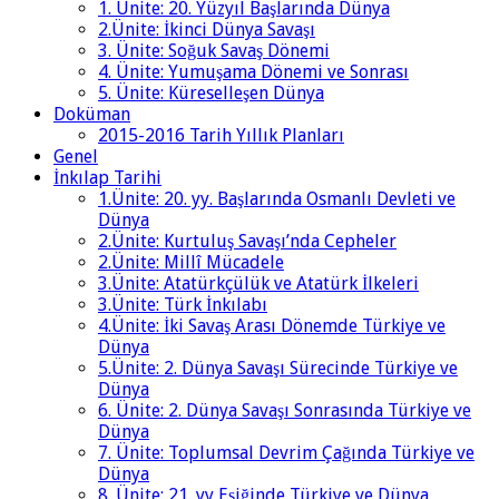
1. Ünite: 20. Yüzyıl Başlarında Dünya
2.Ünite: İkinci Dünya Savaşı
3. Ünite: Soğuk Savaş Dönemi
4. Ünite: Yumuşama Dönemi ve Sonrası
5. Ünite: Küreselleşen Dünya
Doküman
2015-2016 Tarih Yıllık Planları
Genel
İnkılap Tarihi
1.Ünite: 20. yy. Başlarında Osmanlı Devleti ve
Dünya
2.Ünite: Kurtuluş Savaşı’nda Cepheler
2.Ünite: Millî Mücadele
3.Ünite: Atatürkçülük ve Atatürk İlkeleri
3.Ünite: Türk İnkılabı
4.Ünite: İki Savaş Arası Dönemde Türkiye ve
Dünya
5.Ünite: 2. Dünya Savaşı Sürecinde Türkiye ve
Dünya
6. Ünite: 2. Dünya Savaşı Sonrasında Türkiye ve
Dünya
7. Ünite: Toplumsal Devrim Çağında Türkiye ve
Dünya
8. Ünite: 21. yy Eşiğinde Türkiye ve Dünya