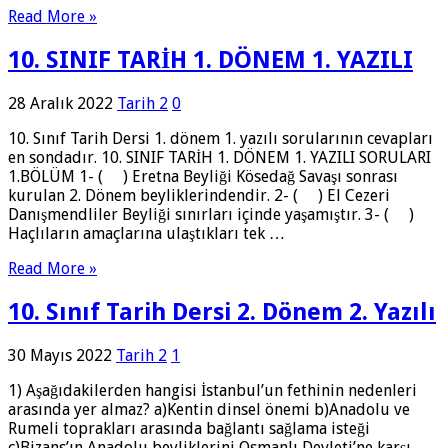
Read More »
10. SINIF TARİH 1. DÖNEM 1. YAZILI
28 Aralık 2022
Tarih 2
0
10. Sınıf Tarih Dersi 1. dönem 1. yazılı sorularının cevapları
en sondadır. 10. SINIF TARİH 1. DÖNEM 1. YAZILI SORULARI
1.BÖLÜM 1- ( ) Eretna Beyliği Kösedağ Savaşı sonrası
kurulan 2. Dönem beyliklerindendir. 2- ( ) El Cezeri
Danışmendliler Beyliği sınırları içinde yaşamıştır. 3- ( )
Haçlıların amaçlarına ulaştıkları tek …
Read More »
10. Sınıf Tarih Dersi 2. Dönem 2. Yazılı
30 Mayıs 2022
Tarih 2
1
1) Aşağıdakilerden hangisi İstanbul’un fethinin nedenleri
arasında yer almaz? a)Kentin dinsel önemi b)Anadolu ve
Rumeli toprakları arasında bağlantı sağlama isteği
c)Bizans’ın Anadolu beyliklerini Osmanlı Devleti’ne karşı