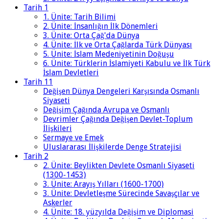
Tarih 1
1. Ünite: Tarih Bilimi
2. Ünite: İnsanlığın İlk Dönemleri
3. Ünite: Orta Çağ'da Dünya
4. Ünite: İlk ve Orta Çağlarda Türk Dünyası
5. Ünite: İslam Medeniyetinin Doğuşu
6. Ünite: Türklerin İslamiyeti Kabulu ve İlk Türk
İslam Devletleri
Tarih 11
Değişen Dünya Dengeleri Karşısında Osmanlı
Siyaseti
Değişim Çağında Avrupa ve Osmanlı
Devrimler Çağında Değişen Devlet-Toplum
İlişkileri
Sermaye ve Emek
Uluslararası İlişkilerde Denge Stratejisi
Tarih 2
2. Ünite: Beylikten Devlete Osmanlı Siyaseti
(1300-1453)
3. Ünite: Arayış Yılları (1600-1700)
3. Ünite: Devletleşme Sürecinde Savaşçılar ve
Askerler
4. Ünite: 18. yüzyılda Değişim ve Diplomasi