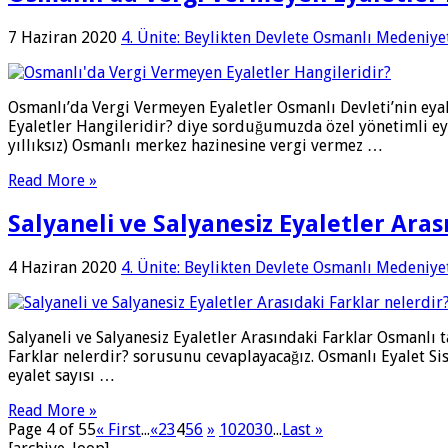
7 Haziran 2020
4. Ünite: Beylikten Devlete Osmanlı Medeniye
Osmanlı’da Vergi Vermeyen Eyaletler Osmanlı Devleti’nin eyale
Eyaletler Hangileridir? diye sorduğumuzda özel yönetimli eyal
yıllıksız) Osmanlı merkez hazinesine vergi vermez …
Read More »
Salyaneli ve Salyanesiz Eyaletler Aras
4 Haziran 2020
4. Ünite: Beylikten Devlete Osmanlı Medeniye
Salyaneli ve Salyanesiz Eyaletler Arasındaki Farklar Osmanlı ta
Farklar nelerdir? sorusunu cevaplayacağız. Osmanlı Eyalet Sis
eyalet sayısı …
Read More »
Page 4 of 55
« First
...
«
2
3
4
5
6
»
10
20
30
...
Last »