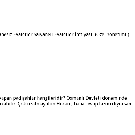
esiz Eyaletler Salyaneli Eyaletler İmtiyazlı (Özel Yönetimli)
ik yapan padişahlar hangileridir? Osmanlı Devleti döneminde
a çıkabilir. Çok uzatmayalım Hocam, bana cevap lazım diyorsan