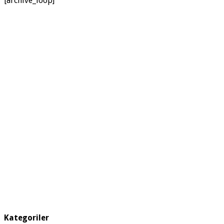
[archive_loop]
Kategoriler