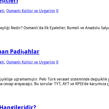
şitleri
eti
,
Osmanlı Kültür ve Uygarlığı
0
eyliği Nedir? Osmanlı'da İlk Eyaletler; Rumeli ve Anadolu Salyan
pan Padişahlar
eti
,
Osmanlı Kültür ve Uygarlığı
0
eğişikliğe uğramamıştır. Peki Türk veraset sisteminde değişikl
rına cevap arayacağız. Bu sorular TYT, AYT ve KPSS’de karşımız
Hangileridir?