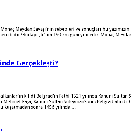
 Mohaç Meydan Savaşı’nın sebepleri ve sonuçları bu yazımızın
nerededir?Budapeşte’nin 190 km güneyindedir. Mohaç Meydan S
inde Gerçekleşti?
Balkanlar’ın kilidi Belgrad’ın Fethi 1521 yılında Kanuni Sultan
 Mehmet Paşa, Kanuni Sultan SüleymanSonuçBelgrad alındı. Orta
n bu kuşatmadan sonra 1456 yılında …
ı