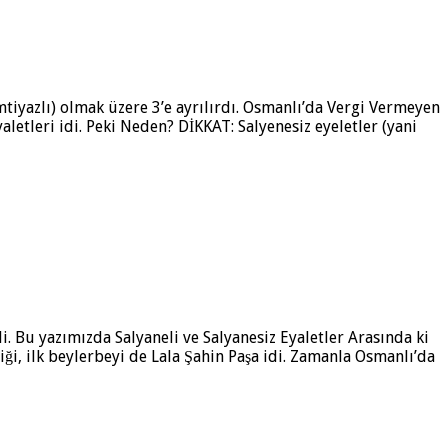
mtiyazlı) olmak üzere 3’e ayrılırdı. Osmanlı’da Vergi Vermeyen
letleri idi. Peki Neden? DİKKAT: Salyenesiz eyeletler (yani
di. Bu yazımızda Salyaneli ve Salyanesiz Eyaletler Arasında ki
ği, ilk beylerbeyi de Lala Şahin Paşa idi. Zamanla Osmanlı’da