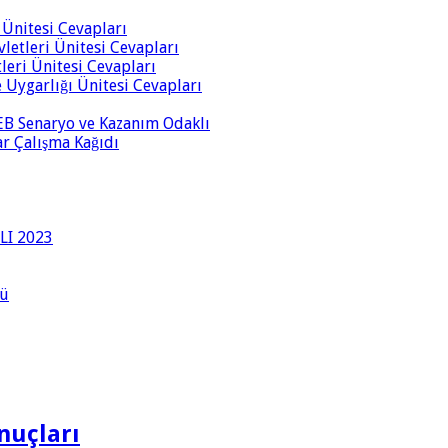
i Ünitesi Cevapları
vletleri Ünitesi Cevapları
tleri Ünitesi Cevapları
ve Uygarlığı Ünitesi Cevapları
 MEB Senaryo ve Kazanım Odaklı
rar Çalışma Kağıdı
LI 2023
lü
nuçları