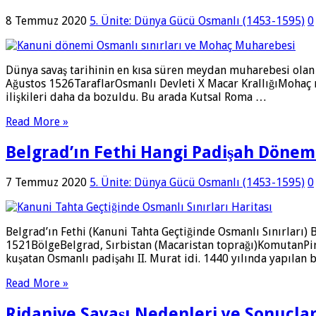
8 Temmuz 2020
5. Ünite: Dünya Gücü Osmanlı (1453-1595)
0
Dünya savaş tarihinin en kısa süren meydan muharebesi olan
Ağustos 1526TaraflarOsmanlı Devleti X Macar KrallığıMohaç 
ilişkileri daha da bozuldu. Bu arada Kutsal Roma …
Read More »
Belgrad’ın Fethi Hangi Padişah Dönem
7 Temmuz 2020
5. Ünite: Dünya Gücü Osmanlı (1453-1595)
0
Belgrad’ın Fethi (Kanuni Tahta Geçtiğinde Osmanlı Sınırları) 
1521BölgeBelgrad, Sırbistan (Macaristan toprağı)KomutanPiri
kuşatan Osmanlı padişahı II. Murat idi. 1440 yılında yapıla
Read More »
Ridaniye Savaşı Nedenleri ve Sonuçlar