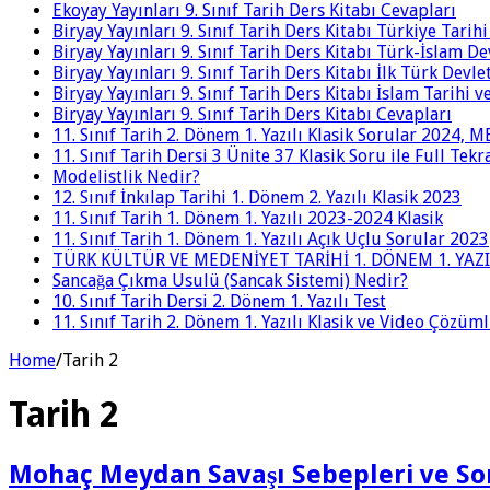
Ekoyay Yayınları 9. Sınıf Tarih Ders Kitabı Cevapları
Biryay Yayınları 9. Sınıf Tarih Ders Kitabı Türkiye Tarih
Biryay Yayınları 9. Sınıf Tarih Ders Kitabı Türk-İslam De
Biryay Yayınları 9. Sınıf Tarih Ders Kitabı İlk Türk Devle
Biryay Yayınları 9. Sınıf Tarih Ders Kitabı İslam Tarihi 
Biryay Yayınları 9. Sınıf Tarih Ders Kitabı Cevapları
11. Sınıf Tarih 2. Dönem 1. Yazılı Klasik Sorular 2024,
11. Sınıf Tarih Dersi 3 Ünite 37 Klasik Soru ile Full Tek
Modelistlik Nedir?
12. Sınıf İnkılap Tarihi 1. Dönem 2. Yazılı Klasik 2023
11. Sınıf Tarih 1. Dönem 1. Yazılı 2023-2024 Klasik
11. Sınıf Tarih 1. Dönem 1. Yazılı Açık Uçlu Sorular 2023
TÜRK KÜLTÜR VE MEDENİYET TARİHİ 1. DÖNEM 1. YAZI
Sancağa Çıkma Usulü (Sancak Sistemi) Nedir?
10. Sınıf Tarih Dersi 2. Dönem 1. Yazılı Test
11. Sınıf Tarih 2. Dönem 1. Yazılı Klasik ve Video Çözüm
Home
/
Tarih 2
Tarih 2
Mohaç Meydan Savaşı Sebepleri ve So