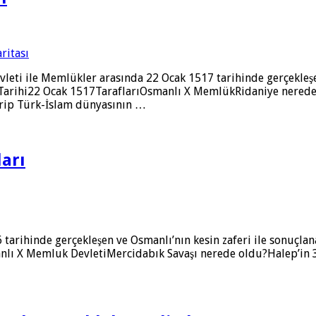
evleti ile Memlükler arasında 22 Ocak 1517 tarihinde gerçekleşe
. Tarihi22 Ocak 1517TaraflarıOsmanlı X MemlükRidaniye nerede
çirip Türk-İslam dünyasının …
ları
tarihinde gerçekleşen ve Osmanlı’nın kesin zaferi ile sonuçlan
anlı X Memluk DevletiMercidabık Savaşı nerede oldu?Halep’in 