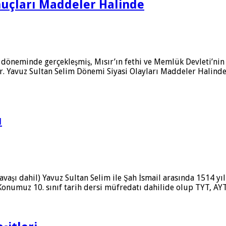
onuçları Maddeler Halinde
m döneminde gerçekleşmiş, Mısır’ın fethi ve Memlük Devleti’nin
ur. Yavuz Sultan Selim Dönemi Siyasi Olayları Maddeler Halind
ı
avaşı dahil) Yavuz Sultan Selim ile Şah İsmail arasında 1514 yı
Konumuz 10. sınıf tarih dersi müfredatı dahilide olup TYT, AY