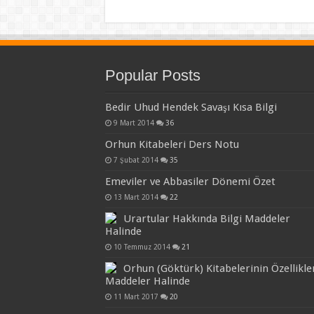
Popular Posts
Bedir Uhud Hendek Savaşı Kısa Bilgi
9 Mart 2014
36
Orhun Kitabeleri Ders Notu
7 Şubat 2014
35
Emeviler ve Abbasiler Dönemi Özet
13 Mart 2014
22
Urartular Hakkında Bilgi Maddeler
Halinde
10 Temmuz 2014
21
Orhun (Göktürk) Kitabelerinin Özellikle
Maddeler Halinde
11 Mart 2017
20