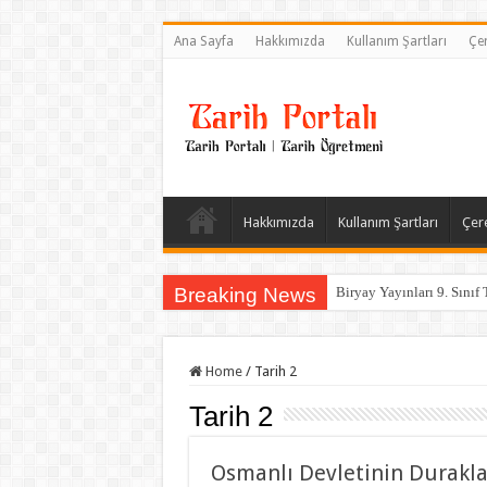
Ana Sayfa
Hakkımızda
Kullanım Şartları
Çer
Hakkımızda
Kullanım Şartları
Çere
Breaking News
Biryay Yayınları 9. Sınıf 
Home
/
Tarih 2
Tarih 2
Osmanlı Devletinin Durakl