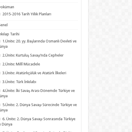
Doküman
2015-2016 Tarih Yıllık Planları
enel
nkılap Tarihi
1.Ünite: 20. yy. Başlarında Osmanlı Devleti ve
ünya
2.Ünite: Kurtuluş Savaşı’nda Cepheler
2.Ünite: Millî Mücadele
3.Ünite: Atatürkçülük ve Atatürk İlkeleri
3.Ünite: Türk İnkılabı
4.Ünite: İki Savaş Arası Dönemde Türkiye ve
ünya
5.Ünite: 2. Dünya Savaşı Sürecinde Türkiye ve
ünya
6. Ünite: 2. Dünya Savaşı Sonrasında Türkiye
e Dünya