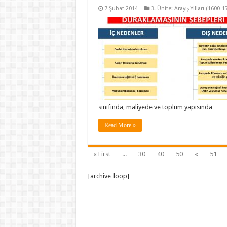
7 Şubat 2014
3. Ünite: Arayış Yılları (1600-1
sınıfında, maliyede ve toplum yapısında …
Read More »
« First
...
30
40
50
«
51
[archive_loop]