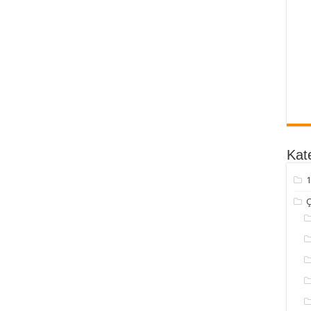
Kate
1
Ç