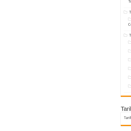
T
T
C
T
Tari
Tari