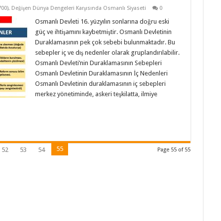
700)
,
Değişen Dünya Dengeleri Karşısında Osmanlı Siyaseti
0
Osmanlı Devleti 16. yüzyılın sonlarına doğru eski
güç ve ihtişamını kaybetmiştir. Osmanlı Devletinin
Duraklamasının pek çok sebebi bulunmaktadır. Bu
sebepler iç ve dış nedenler olarak gruplandırılabilir.
Osmanlı Devleti’nin Duraklamasının Sebepleri
Osmanlı Devletinin Duraklamasının İç Nedenleri
Osmanlı Devletinin duraklamasının iç sebepleri
merkez yönetiminde, askeri teşkilatta, ilmiye
55
52
53
54
Page 55 of 55