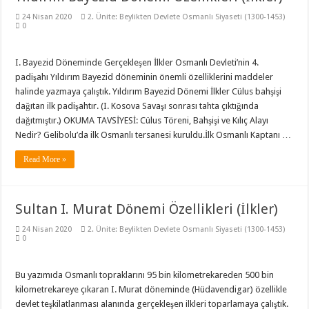
24 Nisan 2020
2. Ünite: Beylikten Devlete Osmanlı Siyaseti (1300-1453)
0
I. Bayezid Döneminde Gerçekleşen İlkler Osmanlı Devleti’nin 4.
padişahı Yıldırım Bayezid döneminin önemli özelliklerini maddeler
halinde yazmaya çalıştık. Yıldırım Bayezid Dönemi İlkler Cülus bahşişi
dağıtan ilk padişahtır. (I. Kosova Savaşı sonrası tahta çıktığında
dağıtmıştır.) OKUMA TAVSİYESİ: Cülus Töreni, Bahşişi ve Kılıç Alayı
Nedir? Gelibolu’da ilk Osmanlı tersanesi kuruldu.İlk Osmanlı Kaptanı …
Read More »
Sultan I. Murat Dönemi Özellikleri (İlkler)
24 Nisan 2020
2. Ünite: Beylikten Devlete Osmanlı Siyaseti (1300-1453)
0
Bu yazımıda Osmanlı topraklarını 95 bin kilometrekareden 500 bin
kilometrekareye çıkaran I. Murat döneminde (Hüdavendigar) özellikle
devlet teşkilatlanması alanında gerçekleşen ilkleri toparlamaya çalıştık.