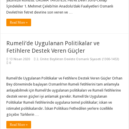
yazımızın konusu. OKUMA TAVSİYESİ: Fetret Devri Soru-Cevap
İçindekiler 1. Mehmet Çelebi’nin Anadolu’daki Faaliyetleri Osmanlı
Devleti’nin fetret devrine son veren ve …
Read More »
Rumeli’de Uygulanan Politikalar ve
Fetihlere Destek Veren Güçler
13 Nisan 2020
2. Ünite: Beylikten Devlete Osmanlı Siyaseti (1300-1453)
0
Rumeli’de Uygulanan Politikalar ve Fetihlere Destek Veren Güçler Orhan
Bey döneminde başlayan Osmanlı’nın Rumeli fetihlerini tam anlamıyla
anlayabilmek için Rumeli’de uygulanan politikaları ve Rumeli fetihlerine
destek veren güçleri iyi anlamak gerekir. Rumeli’de Uygulanan
Politikalar Rumeli fetihlerinde uygulana temel politikalar; iskan ve
istimalet politikalarıdır. İskan Politikası Fethedilen yerlere özellikle
göçebe Türklerin …
Read More »