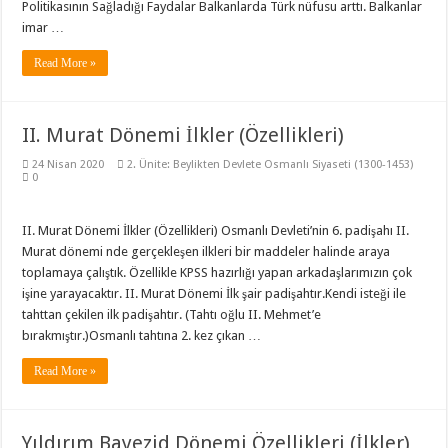
Politikasının Sağladığı Faydalar Balkanlarda Türk nüfusu arttı. Balkanlar
imar …
Read More »
II. Murat Dönemi İlkler (Özellikleri)
24 Nisan 2020
2. Ünite: Beylikten Devlete Osmanlı Siyaseti (1300-1453)
0
II. Murat Dönemi İlkler (Özellikleri) Osmanlı Devleti’nin 6. padişahı II.
Murat dönemi nde gerçekleşen ilkleri bir maddeler halinde araya
toplamaya çalıştık. Özellikle KPSS hazırlığı yapan arkadaşlarımızın çok
işine yarayacaktır. II. Murat Dönemi İlk şair padişahtır.Kendi isteği ile
tahttan çekilen ilk padişahtır. (Tahtı oğlu II. Mehmet’e
bırakmıştır.)Osmanlı tahtına 2. kez çıkan …
Read More »
Yıldırım Bayezid Dönemi Özellikleri (İlkler)