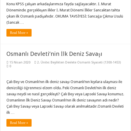
Konu KPSS çalışan arkadaşlarımıza fayda sağlayacaktır. I. Murat
Döneminde gerçekleşen ilkler I. Murat Dönemi İlkler Sancaktan tahta
çıkan ilk Osmanlı padişahıdır. OKUMA TAVSİYESİ: Sancağa Çıkma Usulü
(Sancak …
Read More »
Osmanlı Devleti’nin İlk Deniz Savaşı
15 Nisan 2020
2. Ünite: Beylikten Devlete Osmanlı Siyaseti (1300-1453)
0
Çalı Bey ve Osmanlı’nın ilk deniz savaşı Osmanlı’nın kıyılara ulaşması ile
denizciliği öğrenmesi elzem oldu. Peki Osmanlı Devleti’nin ilk deniz
savaşı neydi ve nasıl gerçekleşti? Çalı Bey veya Lapseki Savaşı konumuz.
Osmanlının İlk Deniz Savaşı Osmanlı’nın ilk deniz savaşının adı nedir?
Çalı Bey Savaşı veya Lapseki Savaşı olarak anılmaktadır.Osmanlı Devleti
ilk …
Read More »