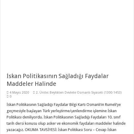
11. Sınıf Tarih Dersi 3 Ünite 37 Klasik Soru ile Full Tekrar Çalışma Kağıdı
Modelistlik Nedir?
12. Sınıf İnkılap Tarihi 1. Dönem 2. Yazılı Klasik 2023
11. Sınıf Tarih 1. Dönem 1. Yazılı 2023-2024 Klasik
11. Sınıf Tarih 1. Dönem 1. Yazılı Açık Uçlu Sorular 2023
TÜRK KÜLTÜR VE MEDENİYET TARİHİ 1. DÖNEM 1. YAZILI 2023
Sancağa Çıkma Usulü (Sancak Sistemi) Nedir?
10. Sınıf Tarih Dersi 2. Dönem 1. Yazılı Test
İskan Politikasının Sağladığı Faydalar
11. Sınıf Tarih 2. Dönem 1. Yazılı Klasik ve Video Çözümlü
Maddeler Halinde
4 Mayıs 2020
2. Ünite: Beylikten Devlete Osmanlı Siyaseti (1300-1453)
0
İskan Politikasının Sağladığı Faydalar Bilgi Kartı Osmanlı’ın Rumeli’ye
geçmesiyle başlayan Türk yerleştirme/şenlendirme işlemine İskan
Politikası deniliyordu. İskan Politikasının Sağladığı Faydaları 10. sınıf
tarih dersi konusu olup asker ve ekonomik faydaları maddeler halinde
yazacağız. OKUMA TAVSİYESİ: İskan Politikası Soru – Cevap İskan