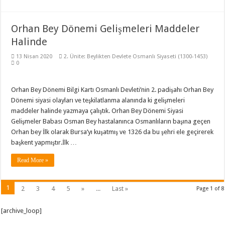
Orhan Bey Dönemi Gelişmeleri Maddeler
Halinde
13 Nisan 2020
2. Ünite: Beylikten Devlete Osmanlı Siyaseti (1300-1453)
0
Orhan Bey Dönemi Bilgi Kartı Osmanlı Devleti’nin 2. padişahı Orhan Bey
Dönemi siyasi olayları ve teşkilatlanma alanında ki gelişmeleri
maddeler halinde yazmaya çalıştık. Orhan Bey Dönemi Siyasi
Gelişmeler Babası Osman Bey hastalanınca Osmanlıların başına geçen
Orhan bey İlk olarak Bursa’yı kuşatmış ve 1326 da bu şehri ele geçirerek
başkent yapmıştır.İlk …
Read More »
1
2
3
4
5
»
...
Last »
Page 1 of 8
[archive_loop]