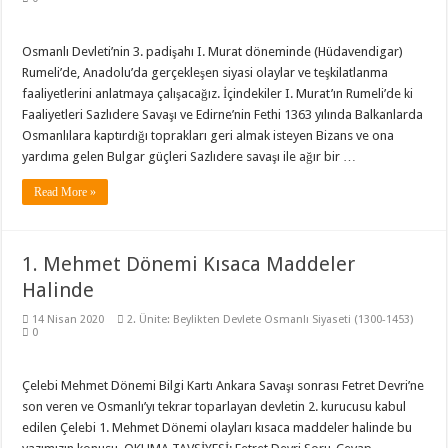
Osmanlı Devleti’nin 3. padişahı I. Murat döneminde (Hüdavendigar)
Rumeli’de, Anadolu’da gerçekleşen siyasi olaylar ve teşkilatlanma
faaliyetlerini anlatmaya çalışacağız. İçindekiler I. Murat’ın Rumeli’de ki
Faaliyetleri Sazlıdere Savaşı ve Edirne’nin Fethi 1363 yılında Balkanlarda
Osmanlılara kaptırdığı toprakları geri almak isteyen Bizans ve ona
yardıma gelen Bulgar güçleri Sazlıdere savaşı ile ağır bir …
Read More »
1. Mehmet Dönemi Kısaca Maddeler
Halinde
14 Nisan 2020
2. Ünite: Beylikten Devlete Osmanlı Siyaseti (1300-1453)
0
Çelebi Mehmet Dönemi Bilgi Kartı Ankara Savaşı sonrası Fetret Devri’ne
son veren ve Osmanlı’yı tekrar toparlayan devletin 2. kurucusu kabul
edilen Çelebi 1. Mehmet Dönemi olayları kısaca maddeler halinde bu