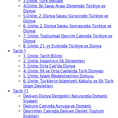
3.Ünite: Türk İnkılabı
4.Ünite: İki Savaş Arası Dönemde Türkiye ve
Dünya
5.Ünite: 2. Dünya Savaşı Sürecinde Türkiye ve
Dünya
6. Ünite: 2. Dünya Savaşı Sonrasında Türkiye ve
Dünya
7. Ünite: Toplumsal Devrim Çağında Türkiye ve
Dünya
8. Ünite: 21. yy Eşiğinde Türkiye ve Dünya
Tarih 1
1. Ünite: Tarih Bilimi
2. Ünite: İnsanlığın İlk Dönemleri
3. Ünite: Orta Çağ'da Dünya
4. Ünite: İlk ve Orta Çağlarda Türk Dünyası
5. Ünite: İslam Medeniyetinin Doğuşu
6. Ünite: Türklerin İslamiyeti Kabulu ve İlk Türk
İslam Devletleri
Tarih 11
Değişen Dünya Dengeleri Karşısında Osmanlı
Siyaseti
Değişim Çağında Avrupa ve Osmanlı
Devrimler Çağında Değişen Devlet-Toplum
İlişkileri