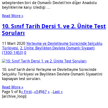
sebeplerden biri de Osmanlı Devleti’nin diğer Anadolu
beyliklerine karşı izlediği …
Read More »
10. Sınıf Tarih Dersi 1. ve 2. Ünite Test
Soruları
11 Mart 2020
Yerleşme ve Devletleşme Sürecinde Selçuklu
Türkiyesi
,
2. Ünite: Beylikten Devlete Osmanlı Siyaseti
(1300-1453)
0
10. sınıf tarih dersi Yerleşme ve Devletleşme Sürecinde
Selçuklu Türkiyesi ve Beylikten Devlete Osmanlı Siyasetini
kapsayan test soruları.
Read More »
Page 5 of 8
« First
...
«
3
4
5
6
7
»
...
Last »
[archive_loop]