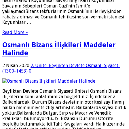
nedir?Bafeon Koyunhisar Savaşı Bilgi Kartı Koyunhisar
Savaşının Sebepleri Osman Gazi’nin İzmit’e
yaklaşmadıBizans tekfurlarının Osmanlı’nın ilerleyişinden
rahatsız olması ve Osmanlı tehlikesine son vermek istemesi
Koyunhisar …
Read More »
Osmanlı Bizans İlişkileri Maddeler
Halinde
2 Nisan 2020
2. Ünite: Beylikten Devlete Osmanlı Siyaseti
(1300-1453)
0
Beylikten Devlete Osmanlı Siyaseti ünitesi Osmanlı Bizans
ilişkilerini konu anlatımımıza hoşgeldiniz. İçindekiler a-
Balkanlardaki Durum Bizans devletinin otoritesi zayıflamış,
halkın memnuniyetsizliği artmıştır. Balkanlarda siyasi birlik
yoktur.Balkanlarda Bulgar, Sırp ve Macar ve Venedik
krallıkları bulunuyordu.. b- Bizansın Durumu Otorite
boşluğu bulunmakta idi.Taht Kavgaları vardı.Halk üzerinde