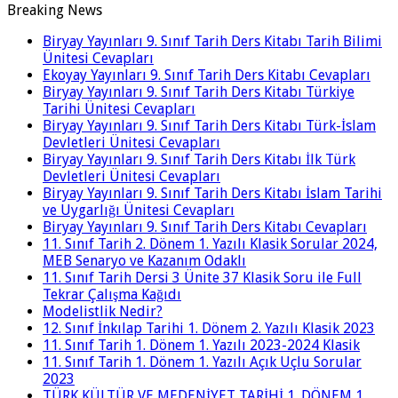
Breaking News
Biryay Yayınları 9. Sınıf Tarih Ders Kitabı Tarih Bilimi
Ünitesi Cevapları
Ekoyay Yayınları 9. Sınıf Tarih Ders Kitabı Cevapları
Biryay Yayınları 9. Sınıf Tarih Ders Kitabı Türkiye
Tarihi Ünitesi Cevapları
Biryay Yayınları 9. Sınıf Tarih Ders Kitabı Türk-İslam
Devletleri Ünitesi Cevapları
Biryay Yayınları 9. Sınıf Tarih Ders Kitabı İlk Türk
Devletleri Ünitesi Cevapları
Biryay Yayınları 9. Sınıf Tarih Ders Kitabı İslam Tarihi
ve Uygarlığı Ünitesi Cevapları
Biryay Yayınları 9. Sınıf Tarih Ders Kitabı Cevapları
11. Sınıf Tarih 2. Dönem 1. Yazılı Klasik Sorular 2024,
MEB Senaryo ve Kazanım Odaklı
11. Sınıf Tarih Dersi 3 Ünite 37 Klasik Soru ile Full
Tekrar Çalışma Kağıdı
Modelistlik Nedir?
12. Sınıf İnkılap Tarihi 1. Dönem 2. Yazılı Klasik 2023
11. Sınıf Tarih 1. Dönem 1. Yazılı 2023-2024 Klasik
11. Sınıf Tarih 1. Dönem 1. Yazılı Açık Uçlu Sorular
2023
TÜRK KÜLTÜR VE MEDENİYET TARİHİ 1. DÖNEM 1.