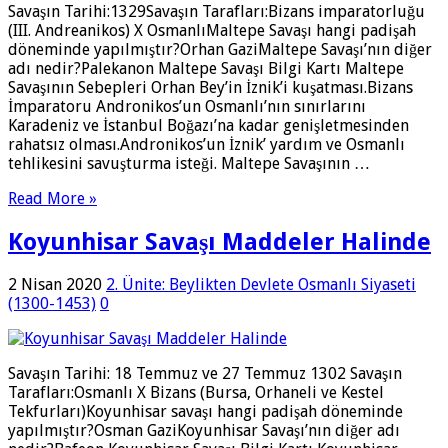
Savaşın Tarihi:1329Savaşın Tarafları:Bizans imparatorluğu
(III. Andreanikos) X OsmanlıMaltepe Savaşı hangi padişah
döneminde yapılmıştır?Orhan GaziMaltepe Savaşı’nın diğer
adı nedir?Palekanon Maltepe Savaşı Bilgi Kartı Maltepe
Savaşının Sebepleri Orhan Bey’in İznik’i kuşatması.Bizans
İmparatoru Andronikos’un Osmanlı’nın sınırlarını
Karadeniz ve İstanbul Boğazı’na kadar genişletmesinden
rahatsız olması.Andronikos’un İznik’ yardım ve Osmanlı
tehlikesini savuşturma isteği. Maltepe Savaşının …
Read More »
Koyunhisar Savaşı Maddeler Halinde
2 Nisan 2020
2. Ünite: Beylikten Devlete Osmanlı Siyaseti
(1300-1453)
0
Savaşın Tarihi: 18 Temmuz ve 27 Temmuz 1302 Savaşın
Tarafları:Osmanlı X Bizans (Bursa, Orhaneli ve Kestel
Tekfurları)Koyunhisar savaşı hangi padişah döneminde
yapılmıştır?Osman GaziKoyunhisar Savaşı’nın diğer adı