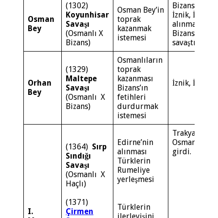
(1302)
Bizans yenil
Osman Bey’in
Koyunhisar
İznik, İzmit,
Osman
toprak
Savaşı
alınması kola
Bey
kazanmak
(Osmanlı X
Bizans ile yap
istemesi
Bizans)
savaştır
Osmanlıların
(1329)
toprak
Maltepe
kazanması
Orhan
İznik, İzmit 
Savaşı
Bizans’ın
Bey
(Osmanlı X
fetihleri
Bizans)
durdurmak
istemesi
Trakya
Edirne’nin
Osmanlı ege
(1364)
Sırp
alınması
girdi.
Sındığı
Türklerin
Savaşı
Rumeliye
(Osmanlı X
yerleşmesi
Haçlı)
(1371)
Türklerin
I.
Çirmen
ilerleyişini