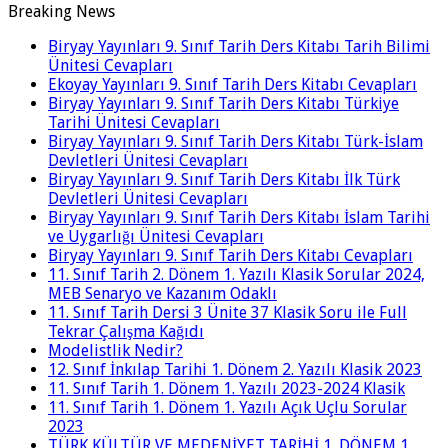
Breaking News
Biryay Yayınları 9. Sınıf Tarih Ders Kitabı Tarih Bilimi
Ünitesi Cevapları
Ekoyay Yayınları 9. Sınıf Tarih Ders Kitabı Cevapları
Biryay Yayınları 9. Sınıf Tarih Ders Kitabı Türkiye
Tarihi Ünitesi Cevapları
Biryay Yayınları 9. Sınıf Tarih Ders Kitabı Türk-İslam
Devletleri Ünitesi Cevapları
Biryay Yayınları 9. Sınıf Tarih Ders Kitabı İlk Türk
Devletleri Ünitesi Cevapları
Biryay Yayınları 9. Sınıf Tarih Ders Kitabı İslam Tarihi
ve Uygarlığı Ünitesi Cevapları
Biryay Yayınları 9. Sınıf Tarih Ders Kitabı Cevapları
11. Sınıf Tarih 2. Dönem 1. Yazılı Klasik Sorular 2024,
MEB Senaryo ve Kazanım Odaklı
11. Sınıf Tarih Dersi 3 Ünite 37 Klasik Soru ile Full
Tekrar Çalışma Kağıdı
Modelistlik Nedir?
12. Sınıf İnkılap Tarihi 1. Dönem 2. Yazılı Klasik 2023
11. Sınıf Tarih 1. Dönem 1. Yazılı 2023-2024 Klasik
11. Sınıf Tarih 1. Dönem 1. Yazılı Açık Uçlu Sorular
2023
TÜRK KÜLTÜR VE MEDENİYET TARİHİ 1. DÖNEM 1.