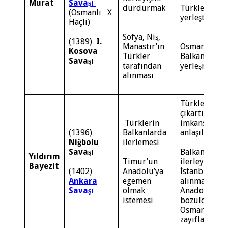
Murat
Savaşı
durdurmak
Türkler Balk
(Osmanlı X
yerleşti.
Haçlı)
Sofya, Niş,
(1389)
I.
Manastır’ın
Osmanlıların
Kosova
Türkler
Balkanlara
Savaşı
tarafından
yerleşmesini
alınması
Türklerin Ru
çıkartılmasın
Türklerin
imkansız ol
(1396)
Balkanlarda
anlaşıldı.
Niğbolu
ilerlemesi
Savaşı
Balkanlarda 
Yıldırım
Timur’un
ilerleyişi d
Bayezit
(1402)
Anadolu’ya
İstanbul’un
Ankara
egemen
alınması gec
Savaşı
olmak
Anadolu Türk
istemesi
bozuldu.
Osmanlı Devl
zayıfladı.