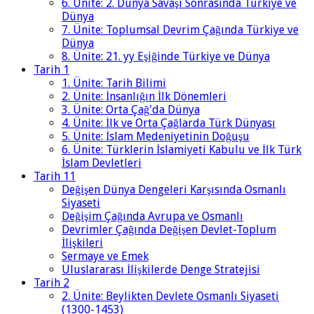
6. Ünite: 2. Dünya Savaşı Sonrasında Türkiye ve
Dünya
7. Ünite: Toplumsal Devrim Çağında Türkiye ve
Dünya
8. Ünite: 21. yy Eşiğinde Türkiye ve Dünya
Tarih 1
1. Ünite: Tarih Bilimi
2. Ünite: İnsanlığın İlk Dönemleri
3. Ünite: Orta Çağ'da Dünya
4. Ünite: İlk ve Orta Çağlarda Türk Dünyası
5. Ünite: İslam Medeniyetinin Doğuşu
6. Ünite: Türklerin İslamiyeti Kabulu ve İlk Türk
İslam Devletleri
Tarih 11
Değişen Dünya Dengeleri Karşısında Osmanlı
Siyaseti
Değişim Çağında Avrupa ve Osmanlı
Devrimler Çağında Değişen Devlet-Toplum
İlişkileri
Sermaye ve Emek
Uluslararası İlişkilerde Denge Stratejisi
Tarih 2
2. Ünite: Beylikten Devlete Osmanlı Siyaseti
(1300-1453)