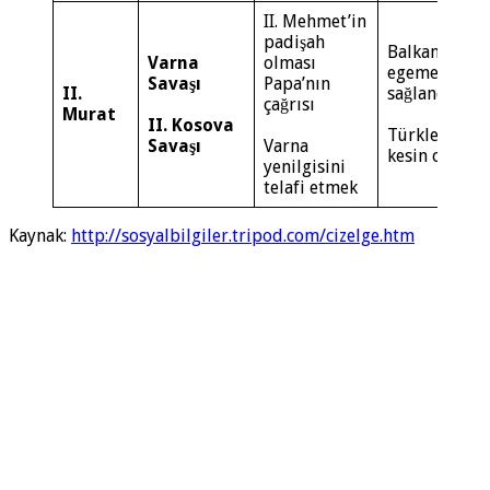
II. Mehmet’in
padişah
Balkanlarda 
Varna
olması
egemenliği y
Savaşı
Papa’nın
II.
sağlandı.
çağrısı
Murat
II. Kosova
Türkler Balk
Savaşı
Varna
kesin olarak y
yenilgisini
telafi etmek
Kaynak:
http://sosyalbilgiler.tripod.com/cizelge.htm