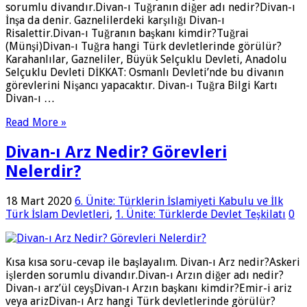
sorumlu divandır.Divan-ı Tuğranın diğer adı nedir?Divan-ı
İnşa da denir. Gaznelilerdeki karşılığı Divan-ı
Risalettir.Divan-ı Tuğranın başkanı kimdir?Tuğrai
(Münşi)Divan-ı Tuğra hangi Türk devletlerinde görülür?
Karahanlılar, Gazneliler, Büyük Selçuklu Devleti, Anadolu
Selçuklu Devleti DİKKAT: Osmanlı Devleti’nde bu divanın
görevlerini Nişancı yapacaktır. Divan-ı Tuğra Bilgi Kartı
Divan-ı …
Read More »
Divan-ı Arz Nedir? Görevleri
Nelerdir?
18 Mart 2020
6. Ünite: Türklerin İslamiyeti Kabulu ve İlk
Türk İslam Devletleri
,
1. Ünite: Türklerde Devlet Teşkilatı
0
Kısa kısa soru-cevap ile başlayalım. Divan-ı Arz nedir?Askeri
işlerden sorumlu divandır.Divan-ı Arzın diğer adı nedir?
Divan-ı arz’ül ceyşDivan-ı Arzın başkanı kimdir?Emir-i ariz
veya arizDivan-ı Arz hangi Türk devletlerinde görülür?