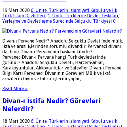
19 Mart 2020
6. Ünite: Türklerin İslamiyeti Kabulu ve İlk
Türk İslam Devletleri
,
1. Ünite: Türklerde Devlet Teşkilatı
,
Yerleşme ve Devletleşme Sürecinde Selçuklu Türkiyesi
0
Divan-ı Pervane Nedir? Anadolu Selçuklu Devleti’nde mülk,
iktâ ve arazi işlerinden sorumlu divandır. Pervaneci divanı
da denir.Divan-ı Pervanenin başkanı kimdir?
PervaneciDivan-ı Pervane hangi Türk devletlerinde
görülür? Anadolu Selçuklu Devleti, Harzemşahlar,
Karakoyunlular, Akkoyunlular ve Safevîler Divan-ı Pervane
Bilgi Kartı Pervaneci Divanının Görevleri Mülk ve iktâ
arazilerin tayin ve tahrir işlerini yapar, …
Read More »
Divan-ı İstifa Nedir? Görevleri
Nelerdir?
18 Mart 2020
6. Ünite: Türklerin İslamiyeti Kabulu ve İlk
Türk İslam Devletleri
,
1. Ünite: Türklerde Devlet Teşkilatı
0