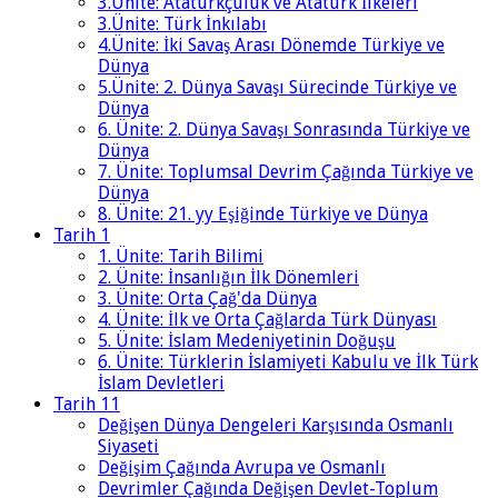
3.Ünite: Atatürkçülük ve Atatürk İlkeleri
3.Ünite: Türk İnkılabı
4.Ünite: İki Savaş Arası Dönemde Türkiye ve
Dünya
5.Ünite: 2. Dünya Savaşı Sürecinde Türkiye ve
Dünya
6. Ünite: 2. Dünya Savaşı Sonrasında Türkiye ve
Dünya
7. Ünite: Toplumsal Devrim Çağında Türkiye ve
Dünya
8. Ünite: 21. yy Eşiğinde Türkiye ve Dünya
Tarih 1
1. Ünite: Tarih Bilimi
2. Ünite: İnsanlığın İlk Dönemleri
3. Ünite: Orta Çağ'da Dünya
4. Ünite: İlk ve Orta Çağlarda Türk Dünyası
5. Ünite: İslam Medeniyetinin Doğuşu
6. Ünite: Türklerin İslamiyeti Kabulu ve İlk Türk
İslam Devletleri
Tarih 11
Değişen Dünya Dengeleri Karşısında Osmanlı
Siyaseti
Değişim Çağında Avrupa ve Osmanlı
Devrimler Çağında Değişen Devlet-Toplum