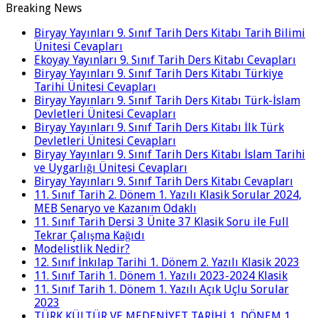
Breaking News
Biryay Yayınları 9. Sınıf Tarih Ders Kitabı Tarih Bilimi
Ünitesi Cevapları
Ekoyay Yayınları 9. Sınıf Tarih Ders Kitabı Cevapları
Biryay Yayınları 9. Sınıf Tarih Ders Kitabı Türkiye
Tarihi Ünitesi Cevapları
Biryay Yayınları 9. Sınıf Tarih Ders Kitabı Türk-İslam
Devletleri Ünitesi Cevapları
Biryay Yayınları 9. Sınıf Tarih Ders Kitabı İlk Türk
Devletleri Ünitesi Cevapları
Biryay Yayınları 9. Sınıf Tarih Ders Kitabı İslam Tarihi
ve Uygarlığı Ünitesi Cevapları
Biryay Yayınları 9. Sınıf Tarih Ders Kitabı Cevapları
11. Sınıf Tarih 2. Dönem 1. Yazılı Klasik Sorular 2024,
MEB Senaryo ve Kazanım Odaklı
11. Sınıf Tarih Dersi 3 Ünite 37 Klasik Soru ile Full
Tekrar Çalışma Kağıdı
Modelistlik Nedir?
12. Sınıf İnkılap Tarihi 1. Dönem 2. Yazılı Klasik 2023
11. Sınıf Tarih 1. Dönem 1. Yazılı 2023-2024 Klasik
11. Sınıf Tarih 1. Dönem 1. Yazılı Açık Uçlu Sorular
2023
TÜRK KÜLTÜR VE MEDENİYET TARİHİ 1. DÖNEM 1.