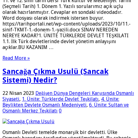
11. ve 12. sınıf tarih dersi Türk Kültür ve Medeniyet Tarihi
(Seçmeli Tarih) 1. Dönem 1. Yazılı sorularımız açık uçlu
olarak hazırlanmıştır. Cevaplar en sondaki videodadır.
Word dosyası olarak indirmek istersen buyur.
https://tarihportali.net/wp-content/uploads/2023/10/11.-
sinif-TKMT-1.-donem-1.-yazili.docx SINAV NEREDEN
NEREYE KADAR?1. ÜNİTE TÜRKLERDE DEVLET TEŞKİLATI
1.1. İlk Türk devletlerinde devlet yönetim anlayışını
açıklar.BU KAZANIM …
Read More »
Sancağa Çıkma Usulü (Sancak
Sistemi) Nedir?
22 Nisan 2023
Değişen Dünya Dengeleri Karşısında Osmanlı
Siyaseti
,
1. Ünite: Türklerde Devlet Teşkilatı
,
4. Ünite:
Beylikten Devlete Osmanlı Medeniyeti
,
6. Ünite: Sultan ve
Osmanlı Merkez Teşkilatı
0
Osmanlı Devleti temelde monarşik bir devletti. Ülke