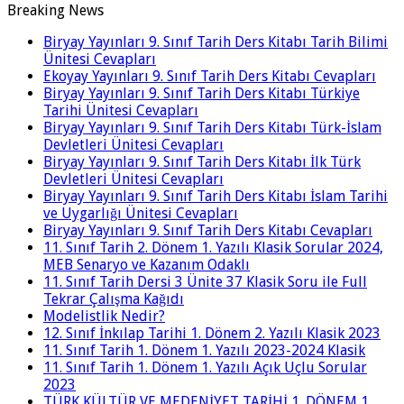
Breaking News
Biryay Yayınları 9. Sınıf Tarih Ders Kitabı Tarih Bilimi
Ünitesi Cevapları
Ekoyay Yayınları 9. Sınıf Tarih Ders Kitabı Cevapları
Biryay Yayınları 9. Sınıf Tarih Ders Kitabı Türkiye
Tarihi Ünitesi Cevapları
Biryay Yayınları 9. Sınıf Tarih Ders Kitabı Türk-İslam
Devletleri Ünitesi Cevapları
Biryay Yayınları 9. Sınıf Tarih Ders Kitabı İlk Türk
Devletleri Ünitesi Cevapları
Biryay Yayınları 9. Sınıf Tarih Ders Kitabı İslam Tarihi
ve Uygarlığı Ünitesi Cevapları
Biryay Yayınları 9. Sınıf Tarih Ders Kitabı Cevapları
11. Sınıf Tarih 2. Dönem 1. Yazılı Klasik Sorular 2024,
MEB Senaryo ve Kazanım Odaklı
11. Sınıf Tarih Dersi 3 Ünite 37 Klasik Soru ile Full
Tekrar Çalışma Kağıdı
Modelistlik Nedir?
12. Sınıf İnkılap Tarihi 1. Dönem 2. Yazılı Klasik 2023
11. Sınıf Tarih 1. Dönem 1. Yazılı 2023-2024 Klasik
11. Sınıf Tarih 1. Dönem 1. Yazılı Açık Uçlu Sorular
2023
TÜRK KÜLTÜR VE MEDENİYET TARİHİ 1. DÖNEM 1.