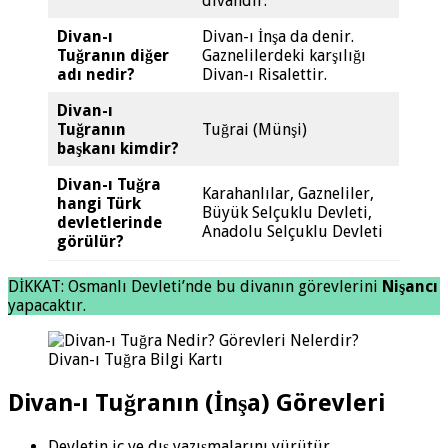
divandır.
Divan-ı
Divan-ı İnşa da denir.
Tuğranın diğer
Gaznelilerdeki karşılığı
adı nedir?
Divan-ı Risalettir.
Divan-ı
Tuğranın
Tuğrai (Münşi)
başkanı kimdir?
Divan-ı Tuğra
Karahanlılar, Gazneliler,
hangi Türk
Büyük Selçuklu Devleti,
devletlerinde
Anadolu Selçuklu Devleti
görülür?
DİKKAT: Osmanlı Devleti’nde bu divanın görevlerini
Nişancı
yapacaktır.
Divan-ı Tuğra Bilgi Kartı
Divan-ı Tuğranın (İnşa) Görevleri
Devletin iç ve dış yazışmalarını yürütür.