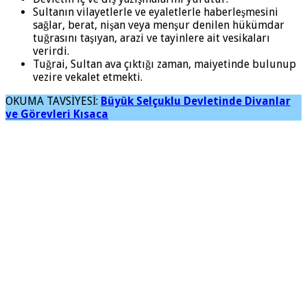
Sultanın vilayetlerle ve eyaletlerle haberleşmesini
sağlar, berat, nişan veya menşur denilen hükümdar
tuğrasını taşıyan, arazi ve tayinlere ait vesikaları
verirdi.
Tuğrai, Sultan ava çıktığı zaman, maiyetinde bulunup
vezire vekalet etmekti.
OKUMA TAVSİYESİ:
Büyük Selçuklu Devletinde Divanlar
ve Görevleri Kısaca