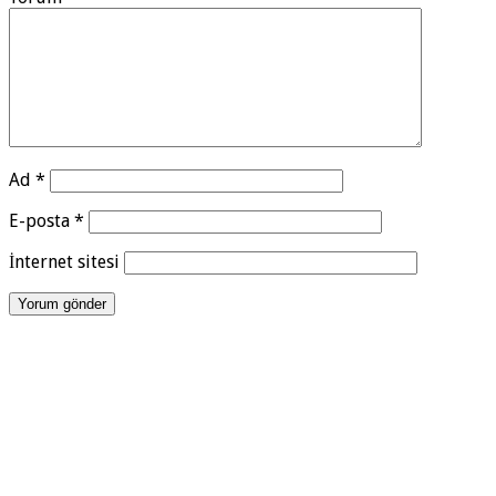
Ad
*
E-posta
*
İnternet sitesi