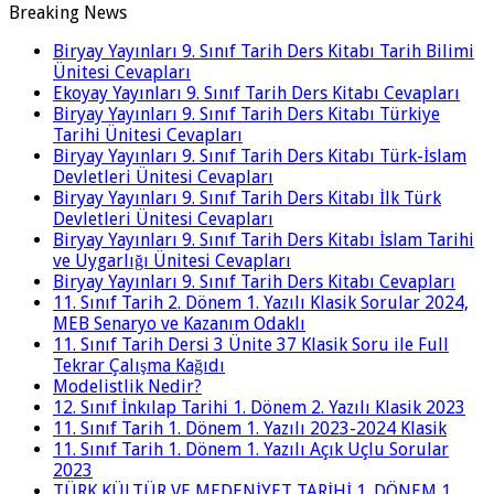
Breaking News
Biryay Yayınları 9. Sınıf Tarih Ders Kitabı Tarih Bilimi
Ünitesi Cevapları
Ekoyay Yayınları 9. Sınıf Tarih Ders Kitabı Cevapları
Biryay Yayınları 9. Sınıf Tarih Ders Kitabı Türkiye
Tarihi Ünitesi Cevapları
Biryay Yayınları 9. Sınıf Tarih Ders Kitabı Türk-İslam
Devletleri Ünitesi Cevapları
Biryay Yayınları 9. Sınıf Tarih Ders Kitabı İlk Türk
Devletleri Ünitesi Cevapları
Biryay Yayınları 9. Sınıf Tarih Ders Kitabı İslam Tarihi
ve Uygarlığı Ünitesi Cevapları
Biryay Yayınları 9. Sınıf Tarih Ders Kitabı Cevapları
11. Sınıf Tarih 2. Dönem 1. Yazılı Klasik Sorular 2024,
MEB Senaryo ve Kazanım Odaklı
11. Sınıf Tarih Dersi 3 Ünite 37 Klasik Soru ile Full
Tekrar Çalışma Kağıdı
Modelistlik Nedir?
12. Sınıf İnkılap Tarihi 1. Dönem 2. Yazılı Klasik 2023
11. Sınıf Tarih 1. Dönem 1. Yazılı 2023-2024 Klasik
11. Sınıf Tarih 1. Dönem 1. Yazılı Açık Uçlu Sorular
2023
TÜRK KÜLTÜR VE MEDENİYET TARİHİ 1. DÖNEM 1.