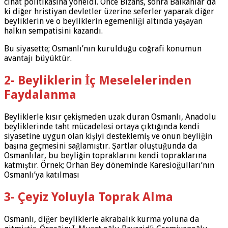
cihat politikasına yöneldi. Önce Bizans, sonra Balkanlar da
ki diğer hristiyan devletler üzerine seferler yaparak diğer
beyliklerin ve o beyliklerin egemenliği altında yaşayan
halkın sempatisini kazandı.
Bu siyasette; Osmanlı’nın kurulduğu coğrafi konumun
avantajı büyüktür.
2- Beyliklerin İç Meselelerinden
Faydalanma
Beyliklerle kısır çekişmeden uzak duran Osmanlı, Anadolu
beyliklerinde taht mücadelesi ortaya çıktığında kendi
siyasetine uygun olan kişiyi desteklemiş ve onun beyliğin
başına geçmesini sağlamıştır. Şartlar oluştuğunda da
Osmanlılar, bu beyliğin topraklarını kendi topraklarına
katmıştır. Örnek; Orhan Bey döneminde Karesioğulları’nın
Osmanlı’ya katılması
3- Çeyiz Yoluyla Toprak Alma
Osmanlı, diğer beyliklerle akrabalık kurma yoluna da