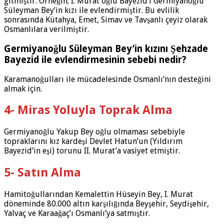
gitmiştir. Örneğin; I. Murat oğlu Bayezid’i Germiyanoğlu
Süleyman Bey’in kızı ile evlendirmiştir. Bu evlilik
sonrasında Kütahya, Emet, Simav ve Tavşanlı çeyiz olarak
Osmanlılara verilmiştir.
Germiyanoğlu Süleyman Bey’in kızını Şehzade
Bayezid ile evlendirmesinin sebebi nedir?
Karamanoğulları ile mücadelesinde Osmanlı’nın desteğini
almak için.
4- Miras Yoluyla Toprak Alma
Germiyanoğlu Yakup Bey oğlu olmaması sebebiyle
topraklarını kız kardeşi Devlet Hatun’un (Yıldırım
Bayezid’in eşi) torunu II. Murat’a vasiyet etmiştir.
5- Satın Alma
Hamitoğullarından Kemalettin Hüseyin Bey, I. Murat
döneminde 80.000 altın karşılığında Beyşehir, Seydişehir,
Yalvaç ve Karaağaç’ı Osmanlı’ya satmıştır.