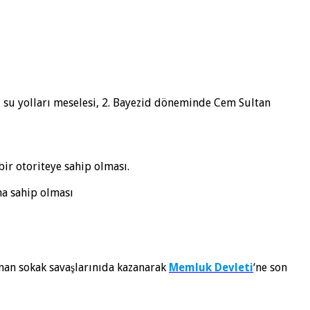
z su yolları meselesi, 2. Bayezid döneminde Cem Sultan
r otoriteye sahip olması.
na sahip olması
anan sokak savaşlarınıda kazanarak
Memluk Devleti
‘ne son