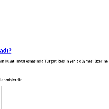
adı?
nın kuşatılması esnasında Turgut Reis’in şehit düşmesi üzerin
tlenmişlerdir