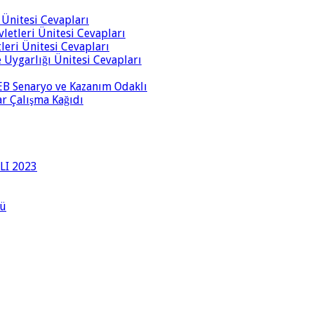
i Ünitesi Cevapları
vletleri Ünitesi Cevapları
tleri Ünitesi Cevapları
ve Uygarlığı Ünitesi Cevapları
 MEB Senaryo ve Kazanım Odaklı
rar Çalışma Kağıdı
LI 2023
lü