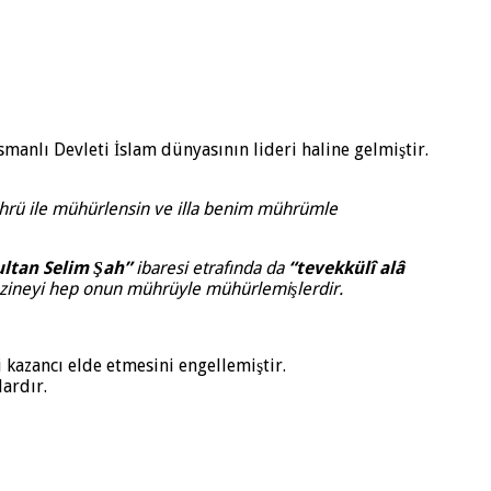
manlı Devleti İslam dünyasının lideri haline gelmiştir.
ührü ile mühürlensin ve illa benim mührümle
ultan Selim Şah”
ibaresi etrafında da
“tevekkülî alâ
hazineyi hep onun mührüyle mühürlemişlerdir.
kazancı elde etmesini engellemiştir.
ardır.