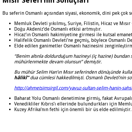
Mısır Seferi’nin Sonuçları
Bu seferin Osmanlı açısından siyasi, ekonomik, dini pek çok 
Memluk Devleti yıkılmış, Suriye, Filistin, Hicaz ve Mısır
Doğu Akdeniz’de Osmanlı etkisi artmıştır.
Hicaz’ın Osmanlı hakimiyetine girmesi ile kutsal emanetl
Halifelik Osmanlı Devleti’ne geçmiş, böylece Osmanlı De
Elde edilen ganimetler Osmanlı hazinesini zenginleştirm
“Benim altınla doldurduğum hazineyi (iç hazine) bundan 
mühürlenmekte devam olunsun” demiştir.
Bu mühür Selim Han’ın Mısır seferinden dönüşünde kulla
hâlikî”
dua cümlesi hakkedilmişti. Osmanlı Devleti’nin s
http://ahmetsimsirgil.com/yavuz-sultan-selim-hanin-sahsi
Baharat Yolu Osmanlı denetimine girmiş, fakat Avrupalı
Venedikliler Kıbrıs’ı ellerinde bulundurkları için Meml
Kuzey Afrika’nın fethi için önemli bir üs elde edilmiştir.