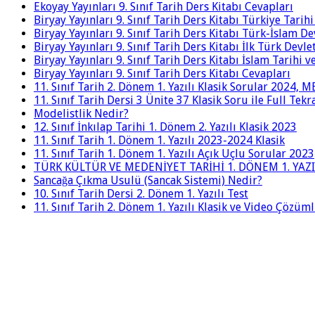
Ekoyay Yayınları 9. Sınıf Tarih Ders Kitabı Cevapları
Biryay Yayınları 9. Sınıf Tarih Ders Kitabı Türkiye Tarih
Biryay Yayınları 9. Sınıf Tarih Ders Kitabı Türk-İslam De
Biryay Yayınları 9. Sınıf Tarih Ders Kitabı İlk Türk Devle
Biryay Yayınları 9. Sınıf Tarih Ders Kitabı İslam Tarihi 
Biryay Yayınları 9. Sınıf Tarih Ders Kitabı Cevapları
11. Sınıf Tarih 2. Dönem 1. Yazılı Klasik Sorular 2024,
11. Sınıf Tarih Dersi 3 Ünite 37 Klasik Soru ile Full Tek
Modelistlik Nedir?
12. Sınıf İnkılap Tarihi 1. Dönem 2. Yazılı Klasik 2023
11. Sınıf Tarih 1. Dönem 1. Yazılı 2023-2024 Klasik
11. Sınıf Tarih 1. Dönem 1. Yazılı Açık Uçlu Sorular 2023
TÜRK KÜLTÜR VE MEDENİYET TARİHİ 1. DÖNEM 1. YAZI
Sancağa Çıkma Usulü (Sancak Sistemi) Nedir?
10. Sınıf Tarih Dersi 2. Dönem 1. Yazılı Test
11. Sınıf Tarih 2. Dönem 1. Yazılı Klasik ve Video Çözüm