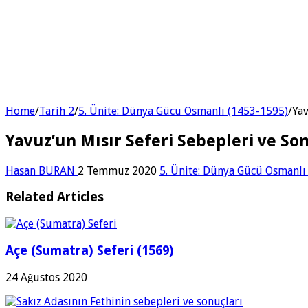
Home
/
Tarih 2
/
5. Ünite: Dünya Gücü Osmanlı (1453-1595)
/
Yav
Yavuz’un Mısır Seferi Sebepleri ve S
Hasan BURAN
2 Temmuz 2020
5. Ünite: Dünya Gücü Osmanlı
Related Articles
Açe (Sumatra) Seferi (1569)
24 Ağustos 2020