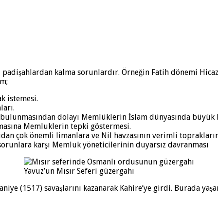
ki padişahlardan kalma sorunlardır. Örneğin Fatih dönemi Hica
ım;
k istemesi.
ları.
 bulunmasından dolayı Memlüklerin İslam dünyasında büyük bi
lmasına Memluklerin tepki göstermesi.
çıdan çok önemli limanlara ve Nil havzasının verimli toprakları
sorunlara karşı Memluk yöneticilerinin duyarsız davranması
Yavuz’un Mısır Seferi güzergahı
aniye (1517) savaşlarını kazanarak Kahire’ye girdi. Burada yaş