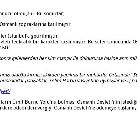
sonucu olmuştur. Bu sonuçlar;
 Osmanlı topraklarına katılmıştır.
er İstanbul’a getirilmiştir.
vleti teokratik bir karakter kazanmıştır. Bu sefer sonucunda Os
iştir.
sonra gelenlerden her kim mangır ile doldurursa hazine anın m
nmış olduğu kırmızı akikden yapılmış bir mühürdü. Ortasında
“S
onuna kadar padişahlar, Selim Han’ın vasiyetine uymuşlar ve iç 
yeti/
ların Ümit Burnu Yolu’nu bulması Osmanlı Devleti’nin istediği 
uklere ödedikleri vergiyi Osmanlı Devleti’ne ödemeye başlamışl