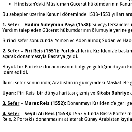
Hindistan’daki Müslüman Gücerat hükümdarının Kanuni
Bu sebepler üzerine Kanuni döneminde 1538-1553 yılları aras
1. Sefer – Hadım Süleyman Paşa (1538):
Süveyş tersaneleri
Yardım talep eden Gücerat hükümdarının ölümüyle yerine geçen
Birinci sefer sonucunda; Yemen ve Aden alındı; Sudan ve Habeş
2. Sefer
– Piri Reis (1551):
Portekizlilerin, Kızıldeniz’e baskı
açarak donanmasıyla Basra’ya geldi.
Büyük bir Portekiz donanmasının bölgeye geldiğini duyan Piri 
idam edildi.
İkinci sefer sonucunda; Arabistan’ın güneyindeki Maskat ele g
Uyarı:
Piri Reis, bir dünya haritası çizmiş ve
Kitabı Bahriye
a
3. Sefer
– Murat Reis (1552):
Donanmayı Kızıldeniz’e geri ge
4. Sefer
– Seydi Ali Reis (1553):
1553 yılında Basra Körfezi’
Reis, 2 Portekiz donanmasını atlatarak Güney Arabistan kıyıl