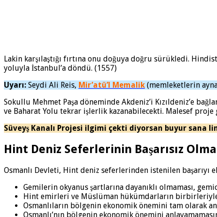
Lakin karşılaştığı fırtına onu doğuya doğru sürükledi. Hindis
yoluyla İstanbul’a döndü. (1557)
Uyarı:
Seydi Ali Reis,
Mir’atü’l Memalik
(memleketlerin aynas
Sokullu Mehmet Paşa döneminde Akdeniz’i Kızıldeniz’e bağlama
ve Baharat Yolu tekrar işlerlik kazanabilecekti. Malesef proje 
Süveyş Kanalı Projesi ilgimi çekti diyorsan buyur sana li
Hint Deniz Seferlerinin Başarısız Olm
Osmanlı Devleti, Hint deniz seferlerinden istenilen başarıyı e
Gemilerin okyanus şartlarına dayanıklı olmaması, gemic
Hint emirleri ve Müslüman hükümdarların birbirleriyle m
Osmanlıların bölgenin ekonomik önemini tam olarak an
Osmanlı’nın bölgenin ekonomik önemini anlayamamasına 