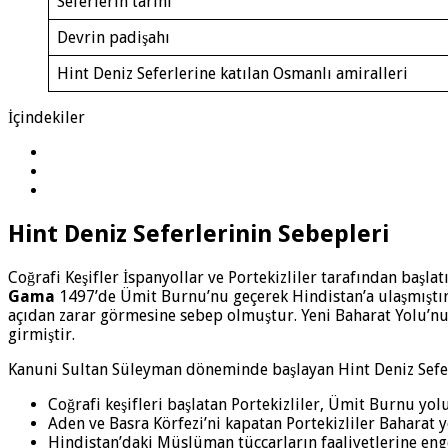
Seferlerin tarihi
Devrin padişahı
Hint Deniz Seferlerine katılan Osmanlı amiralleri
İçindekiler
Hint Deniz Seferlerinin Sebepleri
Coğrafi Keşifler İspanyollar ve Portekizliler tarafından başlatı
Gama
1497’de Ümit Burnu’nu geçerek Hindistan’a ulaşmıştır
açıdan zarar görmesine sebep olmuştur. Yeni Baharat Yolu’n
girmiştir.
Kanuni Sultan Süleyman döneminde başlayan Hint Deniz Seferl
Coğrafi keşifleri başlatan Portekizliler, Ümit Burnu yol
Aden ve Basra Körfezi’ni kapatan Portekizliler Baharat
Hindistan’daki Müslüman tüccarların faaliyetlerine eng