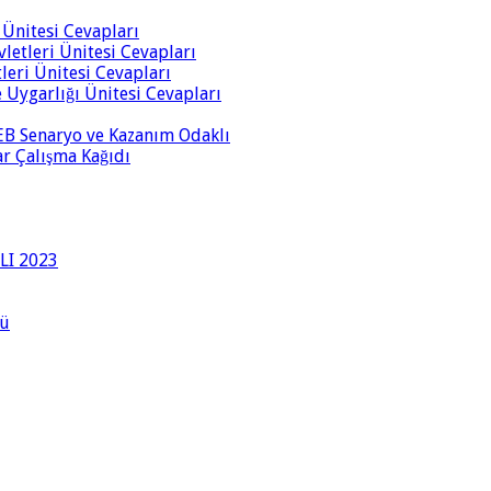
i Ünitesi Cevapları
vletleri Ünitesi Cevapları
tleri Ünitesi Cevapları
ve Uygarlığı Ünitesi Cevapları
 MEB Senaryo ve Kazanım Odaklı
rar Çalışma Kağıdı
LI 2023
lü