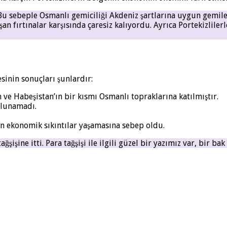
u sebeple Osmanlı gemiciliği Akdeniz şartlarına uygun gemiler 
n fırtınalar karşısında çaresiz kalıyordu. Ayrıca Portekizliler
inin sonuçları şunlardır:
n ve Habeşistan’ın bir kısmı Osmanlı topraklarına katılmıştır.
olunamadı.
n ekonomik sıkıntılar yaşamasına sebep oldu.
işine itti. Para tağşişi ile ilgili güzel bir yazımız var, bir bak