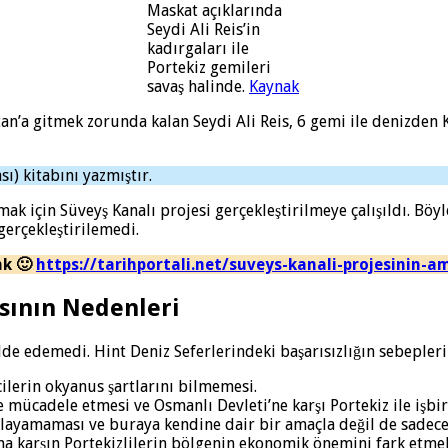
Maskat açıklarında
Seydi Ali Reis’in
kadırgaları ile
Portekiz gemileri
savaş halinde.
Kaynak
tan’a gitmek zorunda kalan Seydi Ali Reis, 6 gemi ile denizden 
ı) kitabını yazmıştır.
k için Süveyş Kanalı projesi gerçekleştirilmeye çalışıldı. Böy
gerçekleştirilemedi.
nk 🙂
https://tarihportali.net/suveys-kanali-projesinin-a
asının Nedenleri
lde edemedi. Hint Deniz Seferlerindeki başarısızlığın sebeplerini
ilerin okyanus şartlarını bilmemesi.
ücadele etmesi ve Osmanlı Devleti’ne karşı Portekiz ile işbir
layamaması ve buraya kendine dair bir amaçla değil de sadece
karşın Portekizlilerin bölgenin ekonomik önemini fark etmel