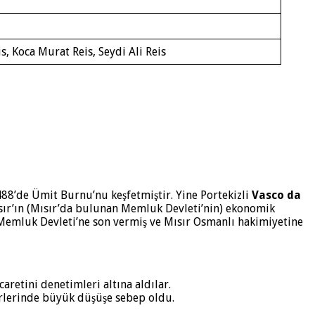
, Koca Murat Reis, Seydi Ali Reis
88’de Ümit Burnu’nu keşfetmiştir. Yine Portekizli
Vasco da
sır’ın (Mısır’da bulunan Memluk Devleti’nin) ekonomik
Memluk Devleti’ne son vermiş ve Mısır Osmanlı hakimiyetine
aretini denetimleri altına aldılar.
irlerinde büyük düşüşe sebep oldu.