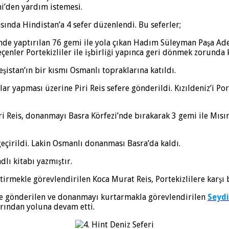
’den yardım istemesi.
ında Hindistan’a 4 sefer düzenlendi. Bu seferler;
nde yaptırılan 76 gemi ile yola çıkan Hadım Süleyman Paşa Ade
ler Portekizliler ile işbirliği yapınca geri dönmek zorunda k
istan’ın bir kısmı Osmanlı topraklarına katıldı.
nlar yapması üzerine Piri Reis sefere gönderildi. Kızıldeniz’i P
Reis, donanmayı Basra Körfezi’nde bırakarak 3 gemi ile Mısır’a
eçirildi. Lakin Osmanlı donanması Basra’da kaldı.
dlı kitabı yazmıştır.
tirmekle görevlendirilen Koca Murat Reis, Portekizlilere karş
ne gönderilen ve donanmayı kurtarmakla görevlendirilen
Seydi
arından yoluna devam etti.