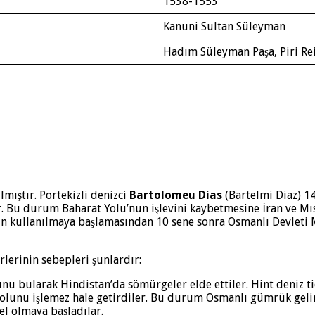
1538-1553
Kanuni Sultan Süleyman
Hadım Süleyman Paşa, Piri Reis
lmıştır. Portekizli denizci
Bartolomeu Dias
(Bartelmi Diaz) 14
. Bu durum Baharat Yolu’nun işlevini kaybetmesine İran ve Mı
un kullanılmaya başlamasından 10 sene sonra Osmanlı Devleti 
erinin sebepleri şunlardır:
unu bularak Hindistan’da sömürgeler elde ettiler. Hint deniz tic
 yolunu işlemez hale getirdiler. Bu durum Osmanlı gümrük gel
el olmaya başladılar.