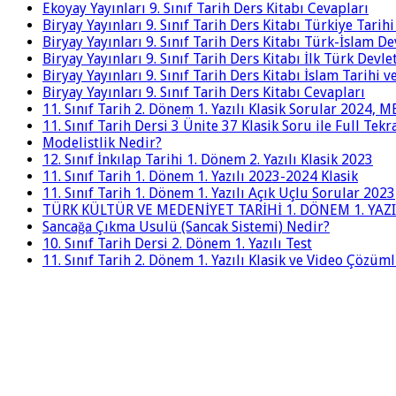
Ekoyay Yayınları 9. Sınıf Tarih Ders Kitabı Cevapları
Biryay Yayınları 9. Sınıf Tarih Ders Kitabı Türkiye Tarih
Biryay Yayınları 9. Sınıf Tarih Ders Kitabı Türk-İslam De
Biryay Yayınları 9. Sınıf Tarih Ders Kitabı İlk Türk Devle
Biryay Yayınları 9. Sınıf Tarih Ders Kitabı İslam Tarihi 
Biryay Yayınları 9. Sınıf Tarih Ders Kitabı Cevapları
11. Sınıf Tarih 2. Dönem 1. Yazılı Klasik Sorular 2024,
11. Sınıf Tarih Dersi 3 Ünite 37 Klasik Soru ile Full Tek
Modelistlik Nedir?
12. Sınıf İnkılap Tarihi 1. Dönem 2. Yazılı Klasik 2023
11. Sınıf Tarih 1. Dönem 1. Yazılı 2023-2024 Klasik
11. Sınıf Tarih 1. Dönem 1. Yazılı Açık Uçlu Sorular 2023
TÜRK KÜLTÜR VE MEDENİYET TARİHİ 1. DÖNEM 1. YAZI
Sancağa Çıkma Usulü (Sancak Sistemi) Nedir?
10. Sınıf Tarih Dersi 2. Dönem 1. Yazılı Test
11. Sınıf Tarih 2. Dönem 1. Yazılı Klasik ve Video Çözüm