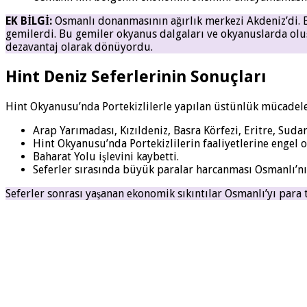
EK BİLGİ:
Osmanlı donanmasının ağırlık merkezi Akdeniz’di. B
gemilerdi. Bu gemiler okyanus dalgaları ve okyanuslarda oluşa
dezavantaj olarak dönüyordu.
Hint Deniz Seferlerinin Sonuçları
Hint Okyanusu’nda Portekizlilerle yapılan üstünlük mücadeles
Arap Yarımadası, Kızıldeniz, Basra Körfezi, Eritre, Suda
Hint Okyanusu’nda Portekizlilerin faaliyetlerine engel 
Baharat Yolu işlevini kaybetti.
Seferler sırasında büyük paralar harcanması Osmanlı’nı
Seferler sonrası yaşanan ekonomik sıkıntılar Osmanlı’yı para tağş