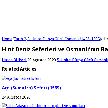
Home
/
Tarih 2
/
5. Ünite: Dünya Gücü Osmanlı (1453-1595)
/
Hin
Hint Deniz Seferleri ve Osmanlı’nın B
Hasan BURAN
20 Ağustos 2020
5. Ünite: Dünya Gücü Osmanl
Related Articles
Açe (Sumatra) Seferi (1569)
24 Ağustos 2020