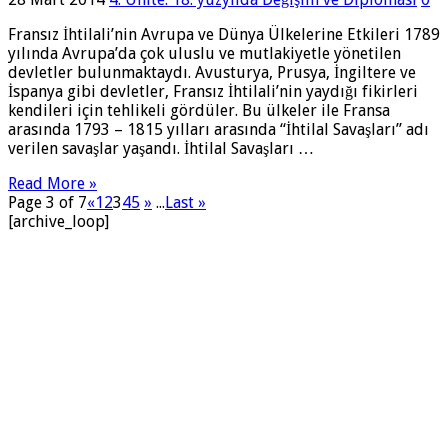
Fransız İhtilali’nin Avrupa ve Dünya Ülkelerine Etkileri 1789
yılında Avrupa’da çok uluslu ve mutlakiyetle yönetilen
devletler bulunmaktaydı. Avusturya, Prusya, İngiltere ve
İspanya gibi devletler, Fransız İhtilali’nin yaydığı fikirleri
kendileri için tehlikeli gördüler. Bu ülkeler ile Fransa
arasında 1793 – 1815 yılları arasında “İhtilal Savaşları” adı
verilen savaşlar yaşandı. İhtilal Savaşları …
Read More »
Page 3 of 7
«
1
2
3
4
5
»
...
Last »
[archive_loop]