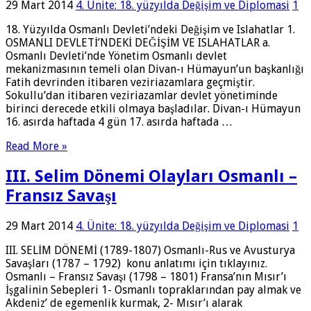
29 Mart 2014
4. Ünite: 18. yüzyılda Değişim ve Diplomasi
1
18. Yüzyılda Osmanlı Devleti’ndeki Değişim ve Islahatlar 1.
OSMANLI DEVLETİ’NDEKİ DEĞİŞİM VE ISLAHATLAR a.
Osmanlı Devleti’nde Yönetim Osmanlı devlet
mekanizmasının temeli olan Divan-ı Hümayun’un başkanlığı
Fatih devrinden itibaren veziriazamlara geçmiştir.
Sokullu’dan itibaren veziriazamlar devlet yönetiminde
birinci derecede etkili olmaya başladılar. Divan-ı Hümayun
16. asırda haftada 4 gün 17. asırda haftada …
Read More »
III. Selim Dönemi Olayları Osmanlı –
Fransız Savaşı
29 Mart 2014
4. Ünite: 18. yüzyılda Değişim ve Diplomasi
1
III. SELİM DÖNEMİ (1789-1807) Osmanlı-Rus ve Avusturya
Savaşları (1787 – 1792) konu anlatımı için tıklayınız.
Osmanlı – Fransız Savaşı (1798 – 1801) Fransa’nın Mısır’ı
İşgalinin Sebepleri 1- Osmanlı topraklarından pay almak ve
Akdeniz’ de egemenlik kurmak, 2- Mısır’ı alarak