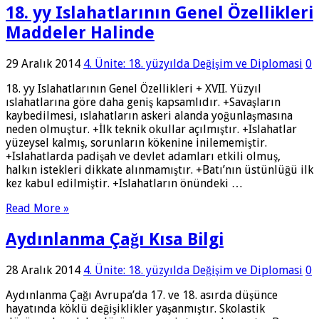
18. yy Islahatlarının Genel Özellikleri
Maddeler Halinde
29 Aralık 2014
4. Ünite: 18. yüzyılda Değişim ve Diplomasi
0
18. yy Islahatlarının Genel Özellikleri + XVII. Yüzyıl
ıslahatlarına göre daha geniş kapsamlıdır. +Savaşların
kaybedilmesi, ıslahatların askeri alanda yoğunlaşmasına
neden olmuştur. +İlk teknik okullar açılmıştır. +Islahatlar
yüzeysel kalmış, sorunların kökenine inilememiştir.
+Islahatlarda padişah ve devlet adamları etkili olmuş,
halkın istekleri dikkate alınmamıştır. +Batı’nın üstünlüğü ilk
kez kabul edilmiştir. +Islahatların önündeki …
Read More »
Aydınlanma Çağı Kısa Bilgi
28 Aralık 2014
4. Ünite: 18. yüzyılda Değişim ve Diplomasi
0
Aydınlanma Çağı Avrupa’da 17. ve 18. asırda düşünce
hayatında köklü değişiklikler yaşanmıştır. Skolastik