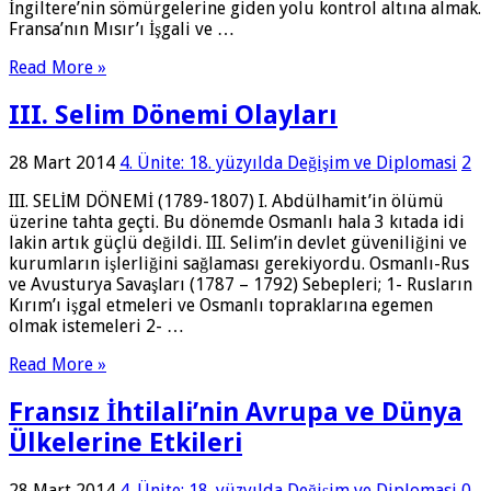
İngiltere’nin sömürgelerine giden yolu kontrol altına almak.
Fransa’nın Mısır’ı İşgali ve …
Read More »
III. Selim Dönemi Olayları
28 Mart 2014
4. Ünite: 18. yüzyılda Değişim ve Diplomasi
2
III. SELİM DÖNEMİ (1789-1807) I. Abdülhamit’in ölümü
üzerine tahta geçti. Bu dönemde Osmanlı hala 3 kıtada idi
lakin artık güçlü değildi. III. Selim’in devlet güveniliğini ve
kurumların işlerliğini sağlaması gerekiyordu. Osmanlı-Rus
ve Avusturya Savaşları (1787 – 1792) Sebepleri; 1- Rusların
Kırım’ı işgal etmeleri ve Osmanlı topraklarına egemen
olmak istemeleri 2- …
Read More »
Fransız İhtilali’nin Avrupa ve Dünya
Ülkelerine Etkileri
28 Mart 2014
4. Ünite: 18. yüzyılda Değişim ve Diplomasi
0