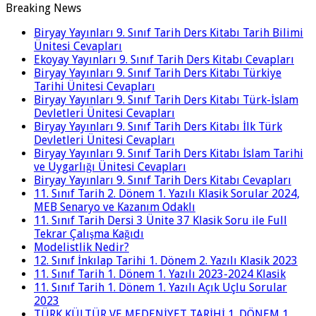
Breaking News
Biryay Yayınları 9. Sınıf Tarih Ders Kitabı Tarih Bilimi
Ünitesi Cevapları
Ekoyay Yayınları 9. Sınıf Tarih Ders Kitabı Cevapları
Biryay Yayınları 9. Sınıf Tarih Ders Kitabı Türkiye
Tarihi Ünitesi Cevapları
Biryay Yayınları 9. Sınıf Tarih Ders Kitabı Türk-İslam
Devletleri Ünitesi Cevapları
Biryay Yayınları 9. Sınıf Tarih Ders Kitabı İlk Türk
Devletleri Ünitesi Cevapları
Biryay Yayınları 9. Sınıf Tarih Ders Kitabı İslam Tarihi
ve Uygarlığı Ünitesi Cevapları
Biryay Yayınları 9. Sınıf Tarih Ders Kitabı Cevapları
11. Sınıf Tarih 2. Dönem 1. Yazılı Klasik Sorular 2024,
MEB Senaryo ve Kazanım Odaklı
11. Sınıf Tarih Dersi 3 Ünite 37 Klasik Soru ile Full
Tekrar Çalışma Kağıdı
Modelistlik Nedir?
12. Sınıf İnkılap Tarihi 1. Dönem 2. Yazılı Klasik 2023
11. Sınıf Tarih 1. Dönem 1. Yazılı 2023-2024 Klasik
11. Sınıf Tarih 1. Dönem 1. Yazılı Açık Uçlu Sorular
2023
TÜRK KÜLTÜR VE MEDENİYET TARİHİ 1. DÖNEM 1.