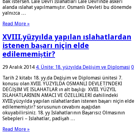
bak istersen. Lale Devri Islahatları Lale Devrinde askeri
alanda ıslahat yapılmamıştır. Osmanlı Devleti bu dönemde
yalnızca …
Read More »
XVIII.yüzyılda yapılan ıslahatlardan
istenen başarı niçin elde
edilememiştir?
29 Aralık 2014
4. Ünite: 18. yüzyılda Değişim ve Diplomasi
0
Tarih 2 kitabı 18. yy.da Değişim ve Diplomasi ünitesi 7.
konusu olan XVIII. YÜZYILDA OSMANLI DEVLETİ’NDEKİ
DEĞİŞİM VE ISLAHATLAR ın alt başlığı XVIII. YÜZYIL
ISLAHATLARININ AMACI VE ÖZELLİKLERİ dahilindeki
XVIII.yüzyılda yapılan ıslahatlardan istenen başarı niçin elde
edilememiştir? sorusunun cevabını aşağıdan
okuyabilirsiniz. 18. yy Islahatlarının Başarısız Olmasının
Sebepleri – Islahatlar, padişah …
Read More »