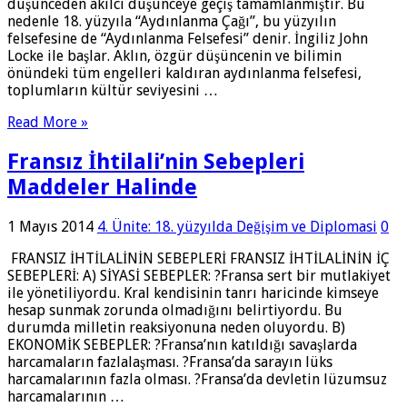
düşünceden akılcı düşünceye geçiş tamamlanmıştır. Bu
nedenle 18. yüzyıla “Aydınlanma Çağı”, bu yüzyılın
felsefesine de “Aydınlanma Felsefesi” denir. İngiliz John
Locke ile başlar. Aklın, özgür düşüncenin ve bilimin
önündeki tüm engelleri kaldıran aydınlanma felsefesi,
toplumların kültür seviyesini …
Read More »
Fransız İhtilali’nin Sebepleri
Maddeler Halinde
1 Mayıs 2014
4. Ünite: 18. yüzyılda Değişim ve Diplomasi
0
FRANSIZ İHTİLALİNİN SEBEPLERİ FRANSIZ İHTİLALİNİN İÇ
SEBEPLERİ: A) SİYASİ SEBEPLER: ?Fransa sert bir mutlakiyet
ile yönetiliyordu. Kral kendisinin tanrı haricinde kimseye
hesap sunmak zorunda olmadığını belirtiyordu. Bu
durumda milletin reaksiyonuna neden oluyordu. B)
EKONOMİK SEBEPLER: ?Fransa’nın katıldığı savaşlarda
harcamaların fazlalaşması. ?Fransa’da sarayın lüks
harcamalarının fazla olması. ?Fransa’da devletin lüzumsuz
harcamalarının …