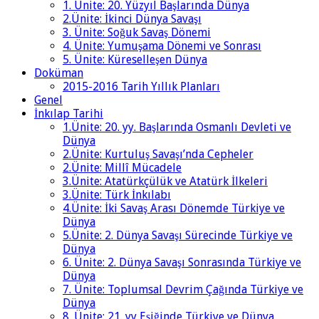
1. Ünite: 20. Yüzyıl Başlarında Dünya
2.Ünite: İkinci Dünya Savaşı
3. Ünite: Soğuk Savaş Dönemi
4. Ünite: Yumuşama Dönemi ve Sonrası
5. Ünite: Küreselleşen Dünya
Doküman
2015-2016 Tarih Yıllık Planları
Genel
İnkılap Tarihi
1.Ünite: 20. yy. Başlarında Osmanlı Devleti ve
Dünya
2.Ünite: Kurtuluş Savaşı’nda Cepheler
2.Ünite: Millî Mücadele
3.Ünite: Atatürkçülük ve Atatürk İlkeleri
3.Ünite: Türk İnkılabı
4.Ünite: İki Savaş Arası Dönemde Türkiye ve
Dünya
5.Ünite: 2. Dünya Savaşı Sürecinde Türkiye ve
Dünya
6. Ünite: 2. Dünya Savaşı Sonrasında Türkiye ve
Dünya
7. Ünite: Toplumsal Devrim Çağında Türkiye ve
Dünya
8. Ünite: 21. yy Eşiğinde Türkiye ve Dünya