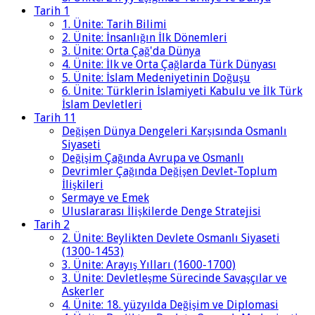
Tarih 1
1. Ünite: Tarih Bilimi
2. Ünite: İnsanlığın İlk Dönemleri
3. Ünite: Orta Çağ'da Dünya
4. Ünite: İlk ve Orta Çağlarda Türk Dünyası
5. Ünite: İslam Medeniyetinin Doğuşu
6. Ünite: Türklerin İslamiyeti Kabulu ve İlk Türk
İslam Devletleri
Tarih 11
Değişen Dünya Dengeleri Karşısında Osmanlı
Siyaseti
Değişim Çağında Avrupa ve Osmanlı
Devrimler Çağında Değişen Devlet-Toplum
İlişkileri
Sermaye ve Emek
Uluslararası İlişkilerde Denge Stratejisi
Tarih 2
2. Ünite: Beylikten Devlete Osmanlı Siyaseti
(1300-1453)
3. Ünite: Arayış Yılları (1600-1700)
3. Ünite: Devletleşme Sürecinde Savaşçılar ve
Askerler
4. Ünite: 18. yüzyılda Değişim ve Diplomasi