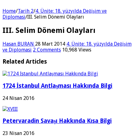
Home
/
Tarih 2
/
4. Ünite: 18. yüzyılda Değişim ve
Diplomasi
/
III. Selim Dönemi Olayları
III. Selim Dönemi Olayları
Hasan BURAN
28 Mart 2014
4. Ünite: 18. yüzyılda Değişim
ve Diplomasi
2 Comments
10,968 Views
Related Articles
1724 İstanbul Antlaşması Hakkında Bilgi
24 Nisan 2016
Petervaradin Savaşı Hakkında Kısa Bilgi
23 Nisan 2016