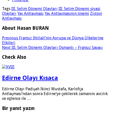
Tags
III. Selim Dönemi Olayları
III. Selim Dönemi siyasi
Olayları
Yaş Antlaşması
Yaş Antlaşmasının önemi
Ziştovi
Antlaşması
About Hasan BURAN
Previous
Fransız İhtilali’nin Avrupa ve Dünya Ülkelerine
Etkileri
Next
III. Selim Dönemi Olayları Osmanlı – Fransız Savaşı
Check Also
Edirne Olayı Kısaca
Edirne Olayı Padişah İkinci Mustafa, Karlofça
Antlaşması’ndan sonra Edirne’ye çekilerek zamanını avcılık
ve eğlenc­e ile …
Bir yanıt yazın