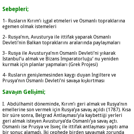
Sebepleri;
1- Rusların Kırım’ı işgal etmeleri ve Osmanlı topraklarına
egemen olmak istemeleri
2- Rusya’nın, Avusturya ile ittifak yaparak Osmanlı
Devleti’nin Balkan topraklarını aralarında paylaşmaları
3- Rusya ile Avusturya’nın Osmanlı Devleti’ni yıkarak
İstanbul’u almak ve Bizans İmparatorluğu’ nu yeniden
kurmak için planlar yapmaları (Grek Projesi)
4- Rusların genişlemesinden kaygı duyan İngiltere ve
Prusya’nın Osmanlı Devleti’ni savaşa kışkırtması
Savaşın Gelişimi;
I. Abdülhamit döneminde, Kırım’ı geri almak ve Rusya’nın
emellerine son vermek için Rusya’ya savaş açıldı (1787). Kısa
bir süre sonra, Belgrad Antlaşması’yla kaybettiği yerleri
geri almak isteyen Avusturya’da Osmanlı’ya savaş açtı.
Osmanlı ise Prusya ve İsveç ile ittifak antlaşması yaptı ama
bir sonuç alamadı. İki cephede birden savaşmak zorunda