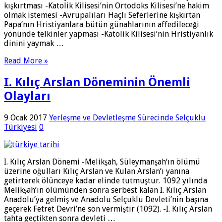
kışkırtması -Katolik Kilisesi’nin Ortodoks Kilisesi’ne hakim
olmak istemesi -Avrupalıları Haçlı Seferlerine kışkırtan
Papa’nın Hristiyanlara bütün günahlarının affedileceği
yönünde telkinler yapması -Katolik Kilisesi’nin Hristiyanlık
dinini yaymak …
Read More »
I. Kılıç Arslan Döneminin Önemli
Olayları
9 Ocak 2017
Yerleşme ve Devletleşme Sürecinde Selçuklu
Türkiyesi
0
I. Kılıç Arslan Dönemi -Melikşah, Süleymanşah‘ın ölümü
üzerine oğulları Kılıç Arslan ve Kulan Arslan’ı yanına
getirterek ölünceye kadar elinde tutmuştur. 1092 yılında
Melikşah’ın ölümünden sonra serbest kalan I. Kılıç Arslan
Anadolu’ya gelmiş ve Anadolu Selçuklu Devleti’nin başına
geçerek Fetret Devri’ne son vermiştir (1092). -I. Kılıç Arslan
tahta geçtikten sonra devleti …