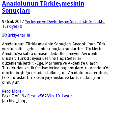
Anadolunun Türkleşmesinin
Sonuçları
9 Ocak 2017
Yerleşme ve Devletleşme Sürecinde Selçuklu
Türkiyesi
0
Anadolunun Türkleşmesinin Sonuçları Anadolu’nun Türk
yurdu haline gelmesinin sonuçları şunlardır: -Türklerin
Anadolu’ya sahip olmasını kabullenemeyen Avrupalı
uluslar, Türk dünyası üzerine Haçlı Seferleri
düzenlemişlerdir. -Ege, Marmara ve Akdeniz’e ulaşan
Türkler denizcilik faaliyetlerine başlamışlardır. -Anadolu’da
otorite boşluğu ortadan kalkmıştır. -Anadolu imar edilmiş,
farklı uluslar bir arada yaşamışlar ve kültür etkileşimi
olmuştur.
Read More »
Page 7 of 19
« First
...
«
5
6
7
8
9
»
10
...
Last »
[archive_loop]