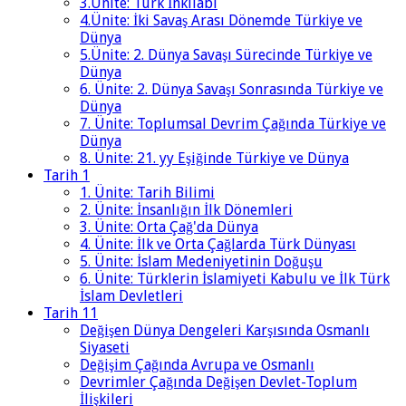
3.Ünite: Türk İnkılabı
4.Ünite: İki Savaş Arası Dönemde Türkiye ve
Dünya
5.Ünite: 2. Dünya Savaşı Sürecinde Türkiye ve
Dünya
6. Ünite: 2. Dünya Savaşı Sonrasında Türkiye ve
Dünya
7. Ünite: Toplumsal Devrim Çağında Türkiye ve
Dünya
8. Ünite: 21. yy Eşiğinde Türkiye ve Dünya
Tarih 1
1. Ünite: Tarih Bilimi
2. Ünite: İnsanlığın İlk Dönemleri
3. Ünite: Orta Çağ'da Dünya
4. Ünite: İlk ve Orta Çağlarda Türk Dünyası
5. Ünite: İslam Medeniyetinin Doğuşu
6. Ünite: Türklerin İslamiyeti Kabulu ve İlk Türk
İslam Devletleri
Tarih 11
Değişen Dünya Dengeleri Karşısında Osmanlı
Siyaseti
Değişim Çağında Avrupa ve Osmanlı
Devrimler Çağında Değişen Devlet-Toplum
İlişkileri