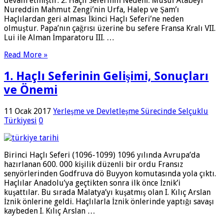
devam etmiştir. 2. Haçlı Seferinin Nedeni: Musul Atabeyi
Nureddin Mahmut Zengi’nin Urfa, Halep ve Şam’ı
Haçlılardan geri alması İkinci Haçlı Seferi’ne neden
olmuştur. Papa’nın çağrısı üzerine bu sefere Fransa Kralı VII.
Lui ile Alman İmparatoru III. …
Read More »
1. Haçlı Seferinin Gelişimi, Sonuçları
ve Önemi
11 Ocak 2017
Yerleşme ve Devletleşme Sürecinde Selçuklu
Türkiyesi
0
Birinci Haçlı Seferi (1096-1099) 1096 yılında Avrupa’da
hazırlanan 600. 000 kişilik düzenli bir ordu Fransız
senyörlerinden Godfruva dö Buyyon komutasında yola çıktı.
Haçlılar Anadolu’ya geçtikten sonra ilk önce İznik’i
kuşattılar. Bu sırada Malatya’yı kuşatmış olan I. Kılıç Arslan
İznik önlerine geldi. Haçlılarla İznik önlerinde yaptığı savaşı
kaybeden I. Kılıç Arslan …