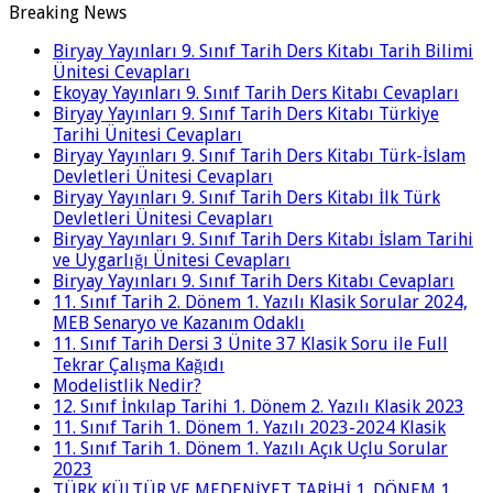
Breaking News
Biryay Yayınları 9. Sınıf Tarih Ders Kitabı Tarih Bilimi
Ünitesi Cevapları
Ekoyay Yayınları 9. Sınıf Tarih Ders Kitabı Cevapları
Biryay Yayınları 9. Sınıf Tarih Ders Kitabı Türkiye
Tarihi Ünitesi Cevapları
Biryay Yayınları 9. Sınıf Tarih Ders Kitabı Türk-İslam
Devletleri Ünitesi Cevapları
Biryay Yayınları 9. Sınıf Tarih Ders Kitabı İlk Türk
Devletleri Ünitesi Cevapları
Biryay Yayınları 9. Sınıf Tarih Ders Kitabı İslam Tarihi
ve Uygarlığı Ünitesi Cevapları
Biryay Yayınları 9. Sınıf Tarih Ders Kitabı Cevapları
11. Sınıf Tarih 2. Dönem 1. Yazılı Klasik Sorular 2024,
MEB Senaryo ve Kazanım Odaklı
11. Sınıf Tarih Dersi 3 Ünite 37 Klasik Soru ile Full
Tekrar Çalışma Kağıdı
Modelistlik Nedir?
12. Sınıf İnkılap Tarihi 1. Dönem 2. Yazılı Klasik 2023
11. Sınıf Tarih 1. Dönem 1. Yazılı 2023-2024 Klasik
11. Sınıf Tarih 1. Dönem 1. Yazılı Açık Uçlu Sorular
2023
TÜRK KÜLTÜR VE MEDENİYET TARİHİ 1. DÖNEM 1.