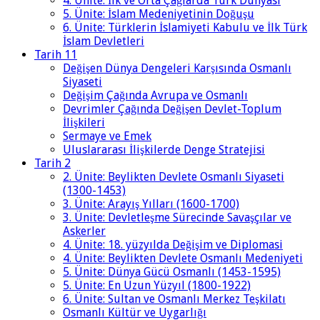
4. Ünite: İlk ve Orta Çağlarda Türk Dünyası
5. Ünite: İslam Medeniyetinin Doğuşu
6. Ünite: Türklerin İslamiyeti Kabulu ve İlk Türk
İslam Devletleri
Tarih 11
Değişen Dünya Dengeleri Karşısında Osmanlı
Siyaseti
Değişim Çağında Avrupa ve Osmanlı
Devrimler Çağında Değişen Devlet-Toplum
İlişkileri
Sermaye ve Emek
Uluslararası İlişkilerde Denge Stratejisi
Tarih 2
2. Ünite: Beylikten Devlete Osmanlı Siyaseti
(1300-1453)
3. Ünite: Arayış Yılları (1600-1700)
3. Ünite: Devletleşme Sürecinde Savaşçılar ve
Askerler
4. Ünite: 18. yüzyılda Değişim ve Diplomasi
4. Ünite: Beylikten Devlete Osmanlı Medeniyeti
5. Ünite: Dünya Gücü Osmanlı (1453-1595)
5. Ünite: En Uzun Yüzyıl (1800-1922)
6. Ünite: Sultan ve Osmanlı Merkez Teşkilatı
Osmanlı Kültür ve Uygarlığı