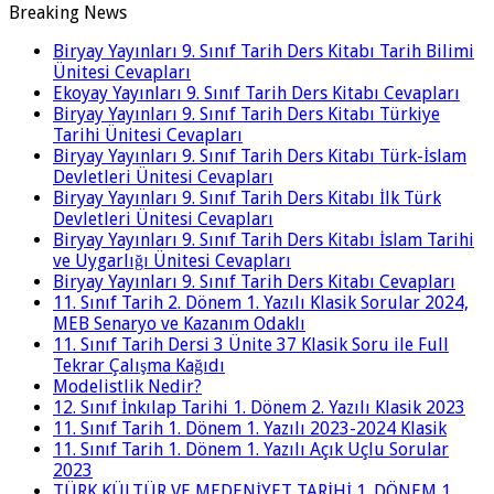
Breaking News
Biryay Yayınları 9. Sınıf Tarih Ders Kitabı Tarih Bilimi
Ünitesi Cevapları
Ekoyay Yayınları 9. Sınıf Tarih Ders Kitabı Cevapları
Biryay Yayınları 9. Sınıf Tarih Ders Kitabı Türkiye
Tarihi Ünitesi Cevapları
Biryay Yayınları 9. Sınıf Tarih Ders Kitabı Türk-İslam
Devletleri Ünitesi Cevapları
Biryay Yayınları 9. Sınıf Tarih Ders Kitabı İlk Türk
Devletleri Ünitesi Cevapları
Biryay Yayınları 9. Sınıf Tarih Ders Kitabı İslam Tarihi
ve Uygarlığı Ünitesi Cevapları
Biryay Yayınları 9. Sınıf Tarih Ders Kitabı Cevapları
11. Sınıf Tarih 2. Dönem 1. Yazılı Klasik Sorular 2024,
MEB Senaryo ve Kazanım Odaklı
11. Sınıf Tarih Dersi 3 Ünite 37 Klasik Soru ile Full
Tekrar Çalışma Kağıdı
Modelistlik Nedir?
12. Sınıf İnkılap Tarihi 1. Dönem 2. Yazılı Klasik 2023
11. Sınıf Tarih 1. Dönem 1. Yazılı 2023-2024 Klasik
11. Sınıf Tarih 1. Dönem 1. Yazılı Açık Uçlu Sorular
2023
TÜRK KÜLTÜR VE MEDENİYET TARİHİ 1. DÖNEM 1.