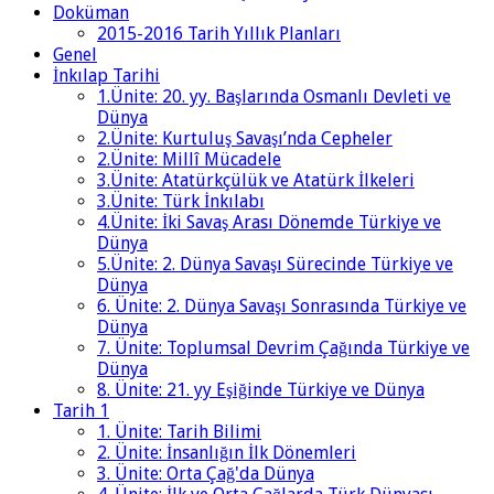
Doküman
2015-2016 Tarih Yıllık Planları
Genel
İnkılap Tarihi
1.Ünite: 20. yy. Başlarında Osmanlı Devleti ve
Dünya
2.Ünite: Kurtuluş Savaşı’nda Cepheler
2.Ünite: Millî Mücadele
3.Ünite: Atatürkçülük ve Atatürk İlkeleri
3.Ünite: Türk İnkılabı
4.Ünite: İki Savaş Arası Dönemde Türkiye ve
Dünya
5.Ünite: 2. Dünya Savaşı Sürecinde Türkiye ve
Dünya
6. Ünite: 2. Dünya Savaşı Sonrasında Türkiye ve
Dünya
7. Ünite: Toplumsal Devrim Çağında Türkiye ve
Dünya
8. Ünite: 21. yy Eşiğinde Türkiye ve Dünya
Tarih 1
1. Ünite: Tarih Bilimi
2. Ünite: İnsanlığın İlk Dönemleri
3. Ünite: Orta Çağ'da Dünya