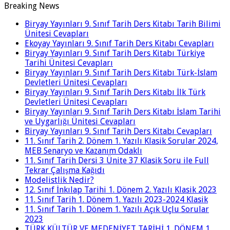
Breaking News
Biryay Yayınları 9. Sınıf Tarih Ders Kitabı Tarih Bilimi
Ünitesi Cevapları
Ekoyay Yayınları 9. Sınıf Tarih Ders Kitabı Cevapları
Biryay Yayınları 9. Sınıf Tarih Ders Kitabı Türkiye
Tarihi Ünitesi Cevapları
Biryay Yayınları 9. Sınıf Tarih Ders Kitabı Türk-İslam
Devletleri Ünitesi Cevapları
Biryay Yayınları 9. Sınıf Tarih Ders Kitabı İlk Türk
Devletleri Ünitesi Cevapları
Biryay Yayınları 9. Sınıf Tarih Ders Kitabı İslam Tarihi
ve Uygarlığı Ünitesi Cevapları
Biryay Yayınları 9. Sınıf Tarih Ders Kitabı Cevapları
11. Sınıf Tarih 2. Dönem 1. Yazılı Klasik Sorular 2024,
MEB Senaryo ve Kazanım Odaklı
11. Sınıf Tarih Dersi 3 Ünite 37 Klasik Soru ile Full
Tekrar Çalışma Kağıdı
Modelistlik Nedir?
12. Sınıf İnkılap Tarihi 1. Dönem 2. Yazılı Klasik 2023
11. Sınıf Tarih 1. Dönem 1. Yazılı 2023-2024 Klasik
11. Sınıf Tarih 1. Dönem 1. Yazılı Açık Uçlu Sorular
2023
TÜRK KÜLTÜR VE MEDENİYET TARİHİ 1. DÖNEM 1.