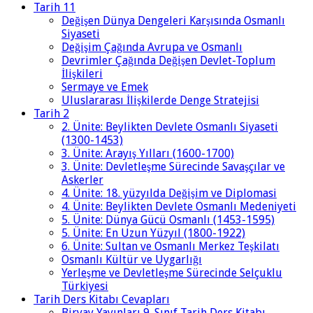
Tarih 11
Değişen Dünya Dengeleri Karşısında Osmanlı
Siyaseti
Değişim Çağında Avrupa ve Osmanlı
Devrimler Çağında Değişen Devlet-Toplum
İlişkileri
Sermaye ve Emek
Uluslararası İlişkilerde Denge Stratejisi
Tarih 2
2. Ünite: Beylikten Devlete Osmanlı Siyaseti
(1300-1453)
3. Ünite: Arayış Yılları (1600-1700)
3. Ünite: Devletleşme Sürecinde Savaşçılar ve
Askerler
4. Ünite: 18. yüzyılda Değişim ve Diplomasi
4. Ünite: Beylikten Devlete Osmanlı Medeniyeti
5. Ünite: Dünya Gücü Osmanlı (1453-1595)
5. Ünite: En Uzun Yüzyıl (1800-1922)
6. Ünite: Sultan ve Osmanlı Merkez Teşkilatı
Osmanlı Kültür ve Uygarlığı
Yerleşme ve Devletleşme Sürecinde Selçuklu
Türkiyesi
Tarih Ders Kitabı Cevapları
Biryay Yayınları 9. Sınıf Tarih Ders Kitabı