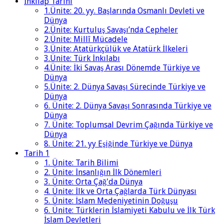
İnkılap Tarihi
1.Ünite: 20. yy. Başlarında Osmanlı Devleti ve
Dünya
2.Ünite: Kurtuluş Savaşı’nda Cepheler
2.Ünite: Millî Mücadele
3.Ünite: Atatürkçülük ve Atatürk İlkeleri
3.Ünite: Türk İnkılabı
4.Ünite: İki Savaş Arası Dönemde Türkiye ve
Dünya
5.Ünite: 2. Dünya Savaşı Sürecinde Türkiye ve
Dünya
6. Ünite: 2. Dünya Savaşı Sonrasında Türkiye ve
Dünya
7. Ünite: Toplumsal Devrim Çağında Türkiye ve
Dünya
8. Ünite: 21. yy Eşiğinde Türkiye ve Dünya
Tarih 1
1. Ünite: Tarih Bilimi
2. Ünite: İnsanlığın İlk Dönemleri
3. Ünite: Orta Çağ'da Dünya
4. Ünite: İlk ve Orta Çağlarda Türk Dünyası
5. Ünite: İslam Medeniyetinin Doğuşu
6. Ünite: Türklerin İslamiyeti Kabulu ve İlk Türk
İslam Devletleri