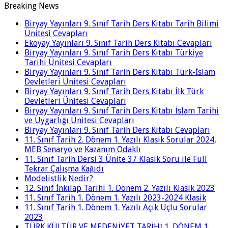
Breaking News
Biryay Yayınları 9. Sınıf Tarih Ders Kitabı Tarih Bilimi
Ünitesi Cevapları
Ekoyay Yayınları 9. Sınıf Tarih Ders Kitabı Cevapları
Biryay Yayınları 9. Sınıf Tarih Ders Kitabı Türkiye
Tarihi Ünitesi Cevapları
Biryay Yayınları 9. Sınıf Tarih Ders Kitabı Türk-İslam
Devletleri Ünitesi Cevapları
Biryay Yayınları 9. Sınıf Tarih Ders Kitabı İlk Türk
Devletleri Ünitesi Cevapları
Biryay Yayınları 9. Sınıf Tarih Ders Kitabı İslam Tarihi
ve Uygarlığı Ünitesi Cevapları
Biryay Yayınları 9. Sınıf Tarih Ders Kitabı Cevapları
11. Sınıf Tarih 2. Dönem 1. Yazılı Klasik Sorular 2024,
MEB Senaryo ve Kazanım Odaklı
11. Sınıf Tarih Dersi 3 Ünite 37 Klasik Soru ile Full
Tekrar Çalışma Kağıdı
Modelistlik Nedir?
12. Sınıf İnkılap Tarihi 1. Dönem 2. Yazılı Klasik 2023
11. Sınıf Tarih 1. Dönem 1. Yazılı 2023-2024 Klasik
11. Sınıf Tarih 1. Dönem 1. Yazılı Açık Uçlu Sorular
2023
TÜRK KÜLTÜR VE MEDENİYET TARİHİ 1. DÖNEM 1.