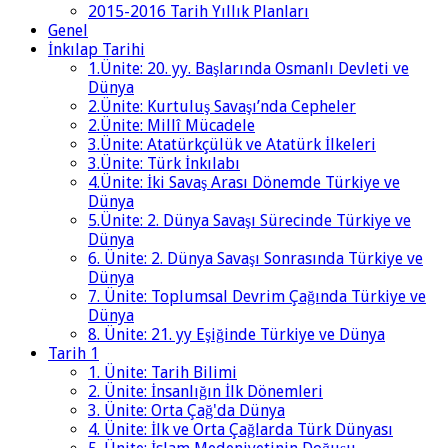
2015-2016 Tarih Yıllık Planları
Genel
İnkılap Tarihi
1.Ünite: 20. yy. Başlarında Osmanlı Devleti ve
Dünya
2.Ünite: Kurtuluş Savaşı’nda Cepheler
2.Ünite: Millî Mücadele
3.Ünite: Atatürkçülük ve Atatürk İlkeleri
3.Ünite: Türk İnkılabı
4.Ünite: İki Savaş Arası Dönemde Türkiye ve
Dünya
5.Ünite: 2. Dünya Savaşı Sürecinde Türkiye ve
Dünya
6. Ünite: 2. Dünya Savaşı Sonrasında Türkiye ve
Dünya
7. Ünite: Toplumsal Devrim Çağında Türkiye ve
Dünya
8. Ünite: 21. yy Eşiğinde Türkiye ve Dünya
Tarih 1
1. Ünite: Tarih Bilimi
2. Ünite: İnsanlığın İlk Dönemleri
3. Ünite: Orta Çağ'da Dünya
4. Ünite: İlk ve Orta Çağlarda Türk Dünyası