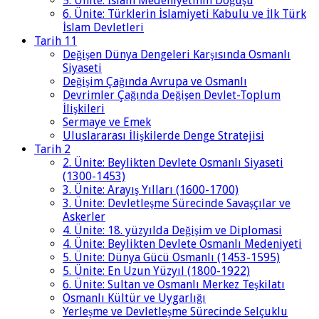
5. Ünite: İslam Medeniyetinin Doğuşu
6. Ünite: Türklerin İslamiyeti Kabulu ve İlk Türk
İslam Devletleri
Tarih 11
Değişen Dünya Dengeleri Karşısında Osmanlı
Siyaseti
Değişim Çağında Avrupa ve Osmanlı
Devrimler Çağında Değişen Devlet-Toplum
İlişkileri
Sermaye ve Emek
Uluslararası İlişkilerde Denge Stratejisi
Tarih 2
2. Ünite: Beylikten Devlete Osmanlı Siyaseti
(1300-1453)
3. Ünite: Arayış Yılları (1600-1700)
3. Ünite: Devletleşme Sürecinde Savaşçılar ve
Askerler
4. Ünite: 18. yüzyılda Değişim ve Diplomasi
4. Ünite: Beylikten Devlete Osmanlı Medeniyeti
5. Ünite: Dünya Gücü Osmanlı (1453-1595)
5. Ünite: En Uzun Yüzyıl (1800-1922)
6. Ünite: Sultan ve Osmanlı Merkez Teşkilatı
Osmanlı Kültür ve Uygarlığı
Yerleşme ve Devletleşme Sürecinde Selçuklu