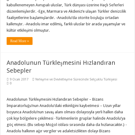
kabullenemeyen Avrupalı uluslar, Türk dünyası üzerine Haçlı Seferleri
düzenlemişlerdir. -Ege, Marmara ve Akdeniz’e ulaşan Türkler denizcilik
faaliyetlerine başlamışlardır. -Anadolu’da otorite boşluğu ortadan
kalkmıştır. -Anadolu imar edilmiş, farklı uluslar bir arada yaşamışlar ve
kültür etkileşimi olmuştur.
Read More »
Anadolunun Türkleşmesini Hızlandıran
Sebepler
9 Ocak 2017
Yerleşme ve Devletleşme Sürecinde Selçuklu Türkiyesi
0
Anadolunun Türkleşmesini Hızlandıran Sebepler – Bizans
İmparatorluğu’nun Anadolu’daki etkinliğini kaybetmesi – Uzun yıllar
boyunca Anadolu’nun savaş alanı olması dolayısıyla yerli halkın daha
çok kıyı bölgelere çekilmesi -Türkmenlerin gruplar halinde Anadolu’ya
göç etmesi. (Bu sebep Moğol istilası sırasında daha da hızlanacaktır.) -
Anadolu halkının ağır vergiler ve adaletsizlikten dolayı Bizans