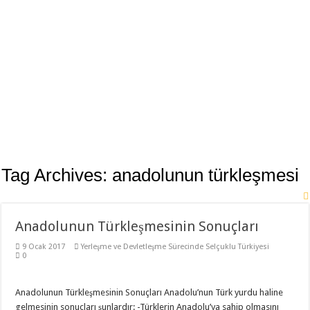
11. Sınıf Tarih Dersi 3 Ünite 37 Klasik Soru ile Full Tekrar Çalışma Kağıdı
Modelistlik Nedir?
12. Sınıf İnkılap Tarihi 1. Dönem 2. Yazılı Klasik 2023
11. Sınıf Tarih 1. Dönem 1. Yazılı 2023-2024 Klasik
11. Sınıf Tarih 1. Dönem 1. Yazılı Açık Uçlu Sorular 2023
TÜRK KÜLTÜR VE MEDENİYET TARİHİ 1. DÖNEM 1. YAZILI 2023
Sancağa Çıkma Usulü (Sancak Sistemi) Nedir?
10. Sınıf Tarih Dersi 2. Dönem 1. Yazılı Test
Tag Archives:
anadolunun türkleşmesi
11. Sınıf Tarih 2. Dönem 1. Yazılı Klasik ve Video Çözümlü
Anadolunun Türkleşmesinin Sonuçları
9 Ocak 2017
Yerleşme ve Devletleşme Sürecinde Selçuklu Türkiyesi
0
Anadolunun Türkleşmesinin Sonuçları Anadolu’nun Türk yurdu haline
gelmesinin sonuçları şunlardır: -Türklerin Anadolu’ya sahip olmasını