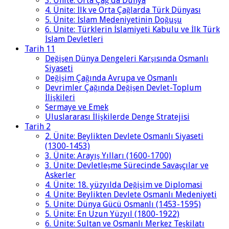
3. Ünite: Orta Çağ'da Dünya
4. Ünite: İlk ve Orta Çağlarda Türk Dünyası
5. Ünite: İslam Medeniyetinin Doğuşu
6. Ünite: Türklerin İslamiyeti Kabulu ve İlk Türk
İslam Devletleri
Tarih 11
Değişen Dünya Dengeleri Karşısında Osmanlı
Siyaseti
Değişim Çağında Avrupa ve Osmanlı
Devrimler Çağında Değişen Devlet-Toplum
İlişkileri
Sermaye ve Emek
Uluslararası İlişkilerde Denge Stratejisi
Tarih 2
2. Ünite: Beylikten Devlete Osmanlı Siyaseti
(1300-1453)
3. Ünite: Arayış Yılları (1600-1700)
3. Ünite: Devletleşme Sürecinde Savaşçılar ve
Askerler
4. Ünite: 18. yüzyılda Değişim ve Diplomasi
4. Ünite: Beylikten Devlete Osmanlı Medeniyeti
5. Ünite: Dünya Gücü Osmanlı (1453-1595)
5. Ünite: En Uzun Yüzyıl (1800-1922)
6. Ünite: Sultan ve Osmanlı Merkez Teşkilatı