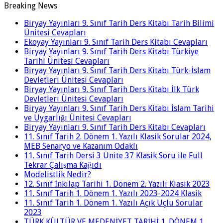
Breaking News
Biryay Yayınları 9. Sınıf Tarih Ders Kitabı Tarih Bilimi
Ünitesi Cevapları
Ekoyay Yayınları 9. Sınıf Tarih Ders Kitabı Cevapları
Biryay Yayınları 9. Sınıf Tarih Ders Kitabı Türkiye
Tarihi Ünitesi Cevapları
Biryay Yayınları 9. Sınıf Tarih Ders Kitabı Türk-İslam
Devletleri Ünitesi Cevapları
Biryay Yayınları 9. Sınıf Tarih Ders Kitabı İlk Türk
Devletleri Ünitesi Cevapları
Biryay Yayınları 9. Sınıf Tarih Ders Kitabı İslam Tarihi
ve Uygarlığı Ünitesi Cevapları
Biryay Yayınları 9. Sınıf Tarih Ders Kitabı Cevapları
11. Sınıf Tarih 2. Dönem 1. Yazılı Klasik Sorular 2024,
MEB Senaryo ve Kazanım Odaklı
11. Sınıf Tarih Dersi 3 Ünite 37 Klasik Soru ile Full
Tekrar Çalışma Kağıdı
Modelistlik Nedir?
12. Sınıf İnkılap Tarihi 1. Dönem 2. Yazılı Klasik 2023
11. Sınıf Tarih 1. Dönem 1. Yazılı 2023-2024 Klasik
11. Sınıf Tarih 1. Dönem 1. Yazılı Açık Uçlu Sorular
2023
TÜRK KÜLTÜR VE MEDENİYET TARİHİ 1. DÖNEM 1.