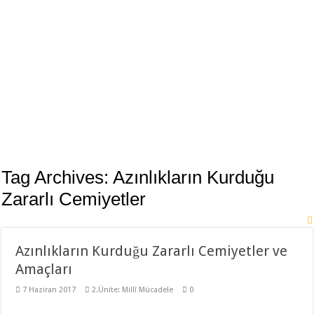
11. Sınıf Tarih Dersi 3 Ünite 37 Klasik Soru ile Full Tekrar Çalışma Kağıdı
Modelistlik Nedir?
12. Sınıf İnkılap Tarihi 1. Dönem 2. Yazılı Klasik 2023
11. Sınıf Tarih 1. Dönem 1. Yazılı 2023-2024 Klasik
11. Sınıf Tarih 1. Dönem 1. Yazılı Açık Uçlu Sorular 2023
TÜRK KÜLTÜR VE MEDENİYET TARİHİ 1. DÖNEM 1. YAZILI 2023
Sancağa Çıkma Usulü (Sancak Sistemi) Nedir?
10. Sınıf Tarih Dersi 2. Dönem 1. Yazılı Test
Tag Archives:
Azınlıkların Kurduğu
11. Sınıf Tarih 2. Dönem 1. Yazılı Klasik ve Video Çözümlü
Zararlı Cemiyetler
Azınlıkların Kurduğu Zararlı Cemiyetler ve
Amaçları
7 Haziran 2017
2.Ünite: Millî Mücadele
0