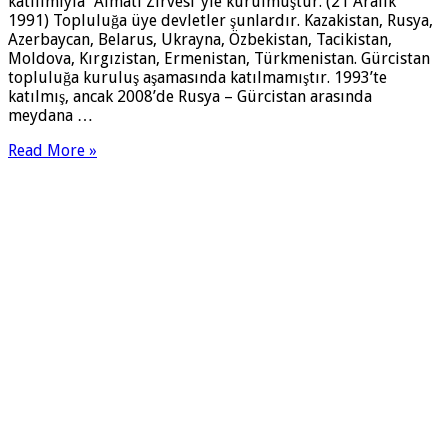
katılımıyla “Almatı Zirvesi”yle kurulmuş­tur. (21 Aralık
1991) Topluluğa üye devletler şunlardır. Kazakistan, Rusya,
Azerbaycan, Belarus, Ukrayna, Özbekistan, Tacikistan,
Moldova, Kırgızistan, Erme­nistan, Türkmenistan. Gürcistan
topluluğa kuruluş aşamasında katılmamış­tır. 1993’te
katılmış, ancak 2008’de Rusya – Gürcistan arasında
meydana …
Read More »