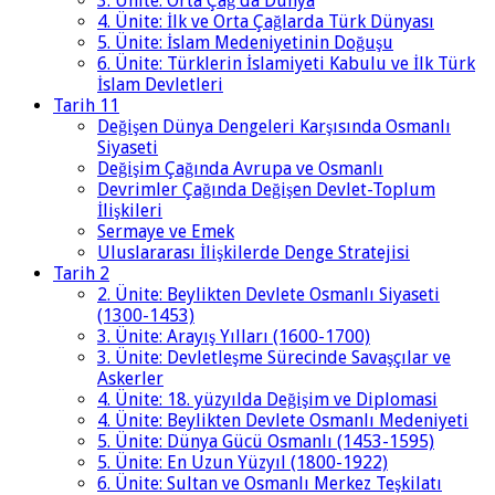
3. Ünite: Orta Çağ'da Dünya
4. Ünite: İlk ve Orta Çağlarda Türk Dünyası
5. Ünite: İslam Medeniyetinin Doğuşu
6. Ünite: Türklerin İslamiyeti Kabulu ve İlk Türk
İslam Devletleri
Tarih 11
Değişen Dünya Dengeleri Karşısında Osmanlı
Siyaseti
Değişim Çağında Avrupa ve Osmanlı
Devrimler Çağında Değişen Devlet-Toplum
İlişkileri
Sermaye ve Emek
Uluslararası İlişkilerde Denge Stratejisi
Tarih 2
2. Ünite: Beylikten Devlete Osmanlı Siyaseti
(1300-1453)
3. Ünite: Arayış Yılları (1600-1700)
3. Ünite: Devletleşme Sürecinde Savaşçılar ve
Askerler
4. Ünite: 18. yüzyılda Değişim ve Diplomasi
4. Ünite: Beylikten Devlete Osmanlı Medeniyeti
5. Ünite: Dünya Gücü Osmanlı (1453-1595)
5. Ünite: En Uzun Yüzyıl (1800-1922)
6. Ünite: Sultan ve Osmanlı Merkez Teşkilatı