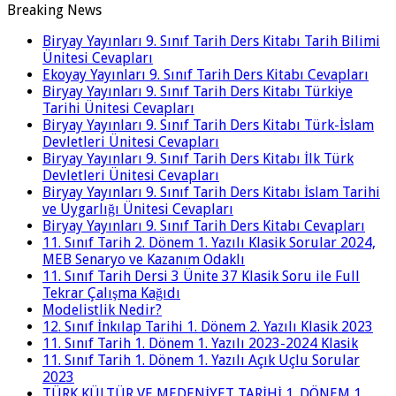
Breaking News
Biryay Yayınları 9. Sınıf Tarih Ders Kitabı Tarih Bilimi
Ünitesi Cevapları
Ekoyay Yayınları 9. Sınıf Tarih Ders Kitabı Cevapları
Biryay Yayınları 9. Sınıf Tarih Ders Kitabı Türkiye
Tarihi Ünitesi Cevapları
Biryay Yayınları 9. Sınıf Tarih Ders Kitabı Türk-İslam
Devletleri Ünitesi Cevapları
Biryay Yayınları 9. Sınıf Tarih Ders Kitabı İlk Türk
Devletleri Ünitesi Cevapları
Biryay Yayınları 9. Sınıf Tarih Ders Kitabı İslam Tarihi
ve Uygarlığı Ünitesi Cevapları
Biryay Yayınları 9. Sınıf Tarih Ders Kitabı Cevapları
11. Sınıf Tarih 2. Dönem 1. Yazılı Klasik Sorular 2024,
MEB Senaryo ve Kazanım Odaklı
11. Sınıf Tarih Dersi 3 Ünite 37 Klasik Soru ile Full
Tekrar Çalışma Kağıdı
Modelistlik Nedir?
12. Sınıf İnkılap Tarihi 1. Dönem 2. Yazılı Klasik 2023
11. Sınıf Tarih 1. Dönem 1. Yazılı 2023-2024 Klasik
11. Sınıf Tarih 1. Dönem 1. Yazılı Açık Uçlu Sorular
2023
TÜRK KÜLTÜR VE MEDENİYET TARİHİ 1. DÖNEM 1.