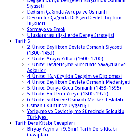
Değişen Dünya Dengeleri Karşısında Osmanlı
Siyaseti
Değişim Çağında Avrupa ve Osmanlı
Devrimler Çağında Değişen Devlet-Toplum
İlişkileri
Sermaye ve Emek
Uluslararası İlişkilerde Denge Stratejisi
Tarih 2
2. Ünite: Beylikten Devlete Osmanlı Siyaseti
(1300-1453)
3. Ünite: Arayış Yılları (1600-1700)
3. Ünite: Devletleşme Sürecinde Savaşçılar ve
Askerler
4. Ünite: 18. yüzyılda Değişim ve Diplomasi
4. Ünite: Beylikten Devlete Osmanlı Medeniyeti
5. Ünite: Dünya Gücü Osmanlı (1453-1595)
5. Ünite: En Uzun Yüzyıl (1800-1922)
6. Ünite: Sultan ve Osmanlı Merkez Teşkilatı
Osmanlı Kültür ve Uygarlığı
Yerleşme ve Devletleşme Sürecinde Selçuklu
Türkiyesi
Tarih Ders Kitabı Cevapları
Biryay Yayınları 9. Sınıf Tarih Ders Kitabı
Cevapları