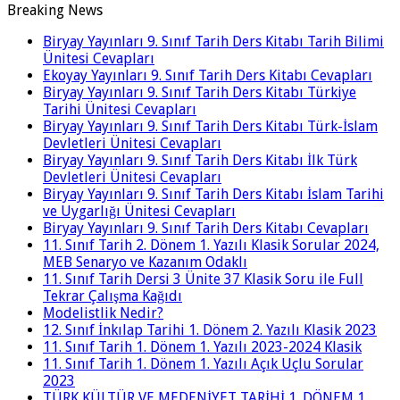
Breaking News
Biryay Yayınları 9. Sınıf Tarih Ders Kitabı Tarih Bilimi
Ünitesi Cevapları
Ekoyay Yayınları 9. Sınıf Tarih Ders Kitabı Cevapları
Biryay Yayınları 9. Sınıf Tarih Ders Kitabı Türkiye
Tarihi Ünitesi Cevapları
Biryay Yayınları 9. Sınıf Tarih Ders Kitabı Türk-İslam
Devletleri Ünitesi Cevapları
Biryay Yayınları 9. Sınıf Tarih Ders Kitabı İlk Türk
Devletleri Ünitesi Cevapları
Biryay Yayınları 9. Sınıf Tarih Ders Kitabı İslam Tarihi
ve Uygarlığı Ünitesi Cevapları
Biryay Yayınları 9. Sınıf Tarih Ders Kitabı Cevapları
11. Sınıf Tarih 2. Dönem 1. Yazılı Klasik Sorular 2024,
MEB Senaryo ve Kazanım Odaklı
11. Sınıf Tarih Dersi 3 Ünite 37 Klasik Soru ile Full
Tekrar Çalışma Kağıdı
Modelistlik Nedir?
12. Sınıf İnkılap Tarihi 1. Dönem 2. Yazılı Klasik 2023
11. Sınıf Tarih 1. Dönem 1. Yazılı 2023-2024 Klasik
11. Sınıf Tarih 1. Dönem 1. Yazılı Açık Uçlu Sorular
2023
TÜRK KÜLTÜR VE MEDENİYET TARİHİ 1. DÖNEM 1.