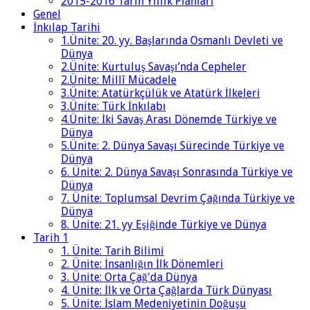
2015-2016 Tarih Yıllık Planları
Genel
İnkılap Tarihi
1.Ünite: 20. yy. Başlarında Osmanlı Devleti ve
Dünya
2.Ünite: Kurtuluş Savaşı’nda Cepheler
2.Ünite: Millî Mücadele
3.Ünite: Atatürkçülük ve Atatürk İlkeleri
3.Ünite: Türk İnkılabı
4.Ünite: İki Savaş Arası Dönemde Türkiye ve
Dünya
5.Ünite: 2. Dünya Savaşı Sürecinde Türkiye ve
Dünya
6. Ünite: 2. Dünya Savaşı Sonrasında Türkiye ve
Dünya
7. Ünite: Toplumsal Devrim Çağında Türkiye ve
Dünya
8. Ünite: 21. yy Eşiğinde Türkiye ve Dünya
Tarih 1
1. Ünite: Tarih Bilimi
2. Ünite: İnsanlığın İlk Dönemleri
3. Ünite: Orta Çağ'da Dünya
4. Ünite: İlk ve Orta Çağlarda Türk Dünyası
5. Ünite: İslam Medeniyetinin Doğuşu