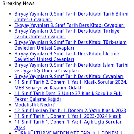
Breaking News
Biryay Yayınları 9. Sınıf Tarih Ders Kitabı Tarih Bilimi
Ünitesi Cevapları
Ekoyay Yayınları 9. Sınıf Tarih Ders Kitabı Cevapları
Biryay Yayınları 9. Sınıf Tarih Ders Kitabı Türkiye
Tarihi Ünitesi Cevapları
Biryay Yayınları 9. Sınıf Tarih Ders Kitabı Türk-İslam
Devletleri Ünitesi Cevapları
Biryay Yayınları 9. Sınıf Tarih Ders Kitabı İlk Türk
Devletleri Ünitesi Cevapları
Biryay Yayınları 9. Sınıf Tarih Ders Kitabı İslam Tarihi
ve Uygarlığı Ünitesi Cevapları
Biryay Yayınları 9. Sınıf Tarih Ders Kitabı Cevapları
11. Sınıf Tarih 2. Dönem 1. Yazılı Klasik Sorular 2024,
MEB Senaryo ve Kazanım Odaklı
11. Sınıf Tarih Dersi 3 Ünite 37 Klasik Soru ile Full
Tekrar Çalışma Kağıdı
Modelistlik Nedir?
12. Sınıf İnkılap Tarihi 1. Dönem 2. Yazılı Klasik 2023
11. Sınıf Tarih 1. Dönem 1. Yazılı 2023-2024 Klasik
11. Sınıf Tarih 1. Dönem 1. Yazılı Açık Uçlu Sorular
2023
TÜRK KÜLTÜR VE MEDENİYET TARİHİ 1. DÖNEM 1.