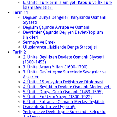
6. Ünite: Türklerin İslamiyeti Kabulu ve İlk Türk
İslam Devletleri
Tarih 11
Değişen Dünya Dengeleri Karşısında Osmanlı
Siyaseti
Değişim Çağında Avrupa ve Osmanlı
Devrimler Çağında Değişen Devlet-Toplum
İlişkileri
Sermaye ve Emek
Uluslararası İlişkilerde Denge Stratejisi
Tarih 2
2. Ünite: Beylikten Devlete Osmanlı Siyaseti
(1300-1453)
3. Ünite: Arayış Yılları (1600-1700)
3. Ünite: Devletleşme Sürecinde Savaşçılar ve
Askerler
4. Ünite: 18. yüzyılda Değişim ve Diplomasi
4. Ünite: Beylikten Devlete Osmanlı Medeniyeti
5. Ünite: Dünya Gücü Osmanlı (1453-1595)
5. Ünite: En Uzun Yüzyıl (1800-1922)
6. Ünite: Sultan ve Osmanlı Merkez Teşkilatı
Osmanlı Kültür ve Uygarlığı
Yerleşme ve Devletleşme Sürecinde Selçuklu
Türkiyesi