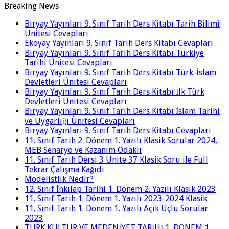
Breaking News
Biryay Yayınları 9. Sınıf Tarih Ders Kitabı Tarih Bilimi
Ünitesi Cevapları
Ekoyay Yayınları 9. Sınıf Tarih Ders Kitabı Cevapları
Biryay Yayınları 9. Sınıf Tarih Ders Kitabı Türkiye
Tarihi Ünitesi Cevapları
Biryay Yayınları 9. Sınıf Tarih Ders Kitabı Türk-İslam
Devletleri Ünitesi Cevapları
Biryay Yayınları 9. Sınıf Tarih Ders Kitabı İlk Türk
Devletleri Ünitesi Cevapları
Biryay Yayınları 9. Sınıf Tarih Ders Kitabı İslam Tarihi
ve Uygarlığı Ünitesi Cevapları
Biryay Yayınları 9. Sınıf Tarih Ders Kitabı Cevapları
11. Sınıf Tarih 2. Dönem 1. Yazılı Klasik Sorular 2024,
MEB Senaryo ve Kazanım Odaklı
11. Sınıf Tarih Dersi 3 Ünite 37 Klasik Soru ile Full
Tekrar Çalışma Kağıdı
Modelistlik Nedir?
12. Sınıf İnkılap Tarihi 1. Dönem 2. Yazılı Klasik 2023
11. Sınıf Tarih 1. Dönem 1. Yazılı 2023-2024 Klasik
11. Sınıf Tarih 1. Dönem 1. Yazılı Açık Uçlu Sorular
2023
TÜRK KÜLTÜR VE MEDENİYET TARİHİ 1. DÖNEM 1.