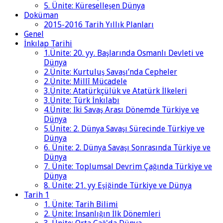
5. Ünite: Küreselleşen Dünya
Doküman
2015-2016 Tarih Yıllık Planları
Genel
İnkılap Tarihi
1.Ünite: 20. yy. Başlarında Osmanlı Devleti ve
Dünya
2.Ünite: Kurtuluş Savaşı’nda Cepheler
2.Ünite: Millî Mücadele
3.Ünite: Atatürkçülük ve Atatürk İlkeleri
3.Ünite: Türk İnkılabı
4.Ünite: İki Savaş Arası Dönemde Türkiye ve
Dünya
5.Ünite: 2. Dünya Savaşı Sürecinde Türkiye ve
Dünya
6. Ünite: 2. Dünya Savaşı Sonrasında Türkiye ve
Dünya
7. Ünite: Toplumsal Devrim Çağında Türkiye ve
Dünya
8. Ünite: 21. yy Eşiğinde Türkiye ve Dünya
Tarih 1
1. Ünite: Tarih Bilimi
2. Ünite: İnsanlığın İlk Dönemleri