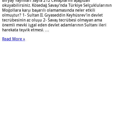
Biryay Yayınları Sayfa 212 Cevaplarını aşağıdan
okuyabilirsiniz. Kösedağ Savaşı’nda Türkiye Selçuklularının
Moğollara karşı başarılı olamamasında neler etkili
olmuştur? 1- Sultan II. Gıyaseddin Keyhüsrev’in devlet
tecrübesinin az oluşu 2- Savaş tecrübesi olmayan ama
önemli mevki işgal eden devlet adamlarının Sultanı ileri
harekata teşvik etmesi. …
Read More »