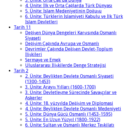
3. Ünite: Orta Çağ'da Dünya
4. Ünite: İlk ve Orta Çağlarda Türk Dünyası
5. Ünite: İslam Medeniyetinin Doğuşu
6. Ünite: Türklerin İslamiyeti Kabulu ve İlk Türk
İslam Devletleri
Tarih 11
Değişen Dünya Dengeleri Karşısında Osmanlı
Siyaseti
Değişim Çağında Avrupa ve Osmanlı
Devrimler Çağında Değişen Devlet-Toplum
İlişkileri
Sermaye ve Emek
Uluslararası İlişkilerde Denge Stratejisi
Tarih 2
2. Ünite: Beylikten Devlete Osmanlı Siyaseti
(1300-1453)
3. Ünite: Arayış Yılları (1600-1700)
3. Ünite: Devletleşme Sürecinde Savaşçılar ve
Askerler
4. Ünite: 18. yüzyılda Değişim ve Diplomasi
4. Ünite: Beylikten Devlete Osmanlı Medeniyeti
5. Ünite: Dünya Gücü Osmanlı (1453-1595)
5. Ünite: En Uzun Yüzyıl (1800-1922)
6. Ünite: Sultan ve Osmanlı Merkez Teşkilatı