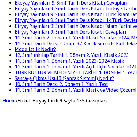
Ekoyay Yayınları 9. Sınıf Tarih Ders Kitabı Cevapları
Biryay Yayınları 9. Sınıf Tarih Ders Kitabı Türkiye Tarih
Biryay Yayınları 9. Sınıf Tarih Ders Kitabı Türk-İslam De
Biryay Yayınları 9. Sınıf Tarih Ders Kitabı İlk Türk Devle
Biryay Yayınları 9. Sınıf Tarih Ders Kitabı İslam Tarihi 
Biryay Yayınları 9. Sınıf Tarih Ders Kitabı Cevapları
11. Sınıf Tarih 2. Dönem 1. Yazılı Klasik Sorular 2024,
11. Sınıf Tarih Dersi 3 Ünite 37 Klasik Soru ile Full Tek
Modelistlik Nedir?
12. Sınıf İnkılap Tarihi 1. Dönem 2. Yazılı Klasik 2023
11. Sınıf Tarih 1. Dönem 1. Yazılı 2023-2024 Klasik
11. Sınıf Tarih 1. Dönem 1. Yazılı Açık Uçlu Sorular 2023
TÜRK KÜLTÜR VE MEDENİYET TARİHİ 1. DÖNEM 1. YAZI
Sancağa Çıkma Usulü (Sancak Sistemi) Nedir?
10. Sınıf Tarih Dersi 2. Dönem 1. Yazılı Test
11. Sınıf Tarih 2. Dönem 1. Yazılı Klasik ve Video Çözüm
Home
/
Etiket:
Biryay tarih 9 Sayfa 135 Cevapları