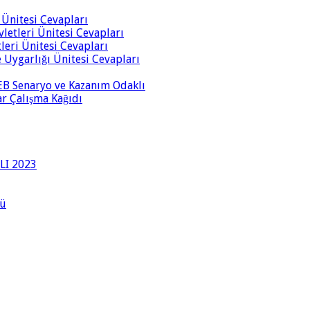
i Ünitesi Cevapları
vletleri Ünitesi Cevapları
tleri Ünitesi Cevapları
ve Uygarlığı Ünitesi Cevapları
 MEB Senaryo ve Kazanım Odaklı
rar Çalışma Kağıdı
LI 2023
lü