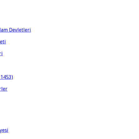
slam Devletleri
eti
ri
-1453)
rler
yesi