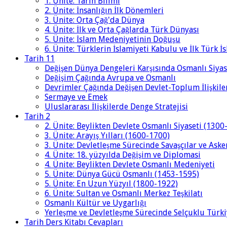
1. Ünite: Tarih Bilimi
2. Ünite: İnsanlığın İlk Dönemleri
3. Ünite: Orta Çağ'da Dünya
4. Ünite: İlk ve Orta Çağlarda Türk Dünyası
5. Ünite: İslam Medeniyetinin Doğuşu
6. Ünite: Türklerin İslamiyeti Kabulu ve İlk Türk İ
Tarih 11
Değişen Dünya Dengeleri Karşısında Osmanlı Siyas
Değişim Çağında Avrupa ve Osmanlı
Devrimler Çağında Değişen Devlet-Toplum İlişkile
Sermaye ve Emek
Uluslararası İlişkilerde Denge Stratejisi
Tarih 2
2. Ünite: Beylikten Devlete Osmanlı Siyaseti (1300
3. Ünite: Arayış Yılları (1600-1700)
3. Ünite: Devletleşme Sürecinde Savaşçılar ve Aske
4. Ünite: 18. yüzyılda Değişim ve Diplomasi
4. Ünite: Beylikten Devlete Osmanlı Medeniyeti
5. Ünite: Dünya Gücü Osmanlı (1453-1595)
5. Ünite: En Uzun Yüzyıl (1800-1922)
6. Ünite: Sultan ve Osmanlı Merkez Teşkilatı
Osmanlı Kültür ve Uygarlığı
Yerleşme ve Devletleşme Sürecinde Selçuklu Türki
Tarih Ders Kitabı Cevapları