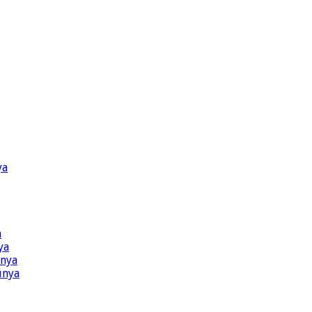
ya
a
ya
ünya
ünya