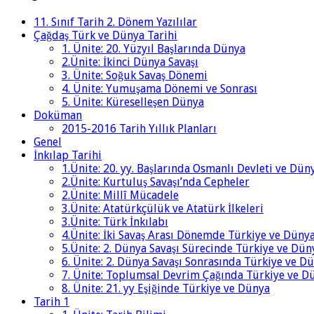
11. Sınıf Tarih 2. Dönem Yazılılar
Çağdaş Türk ve Dünya Tarihi
1. Ünite: 20. Yüzyıl Başlarında Dünya
2.Ünite: İkinci Dünya Savaşı
3. Ünite: Soğuk Savaş Dönemi
4. Ünite: Yumuşama Dönemi ve Sonrası
5. Ünite: Küreselleşen Dünya
Doküman
2015-2016 Tarih Yıllık Planları
Genel
İnkılap Tarihi
1.Ünite: 20. yy. Başlarında Osmanlı Devleti ve Dün
2.Ünite: Kurtuluş Savaşı’nda Cepheler
2.Ünite: Millî Mücadele
3.Ünite: Atatürkçülük ve Atatürk İlkeleri
3.Ünite: Türk İnkılabı
4.Ünite: İki Savaş Arası Dönemde Türkiye ve Düny
5.Ünite: 2. Dünya Savaşı Sürecinde Türkiye ve Dün
6. Ünite: 2. Dünya Savaşı Sonrasında Türkiye ve D
7. Ünite: Toplumsal Devrim Çağında Türkiye ve D
8. Ünite: 21. yy Eşiğinde Türkiye ve Dünya
Tarih 1