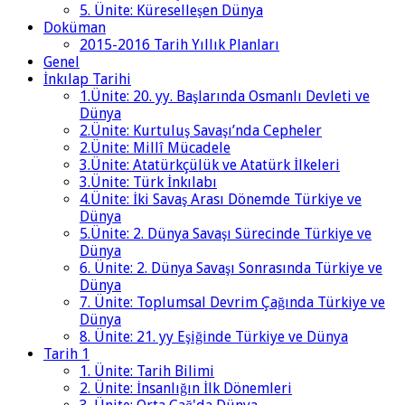
5. Ünite: Küreselleşen Dünya
Doküman
2015-2016 Tarih Yıllık Planları
Genel
İnkılap Tarihi
1.Ünite: 20. yy. Başlarında Osmanlı Devleti ve
Dünya
2.Ünite: Kurtuluş Savaşı’nda Cepheler
2.Ünite: Millî Mücadele
3.Ünite: Atatürkçülük ve Atatürk İlkeleri
3.Ünite: Türk İnkılabı
4.Ünite: İki Savaş Arası Dönemde Türkiye ve
Dünya
5.Ünite: 2. Dünya Savaşı Sürecinde Türkiye ve
Dünya
6. Ünite: 2. Dünya Savaşı Sonrasında Türkiye ve
Dünya
7. Ünite: Toplumsal Devrim Çağında Türkiye ve
Dünya
8. Ünite: 21. yy Eşiğinde Türkiye ve Dünya
Tarih 1
1. Ünite: Tarih Bilimi
2. Ünite: İnsanlığın İlk Dönemleri