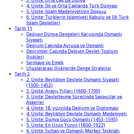
3. Ünite: Orta Çağ'da Dünya
4. Ünite: İlk ve Orta Çağlarda Türk Dünyası
5. Ünite: İslam Medeniyetinin Doğuşu
6. Ünite: Türklerin İslamiyeti Kabulu ve İlk Türk
İslam Devletleri
Tarih 11
Değişen Dünya Dengeleri Karşısında Osmanlı
Siyaseti
Değişim Çağında Avrupa ve Osmanlı
Devrimler Çağında Değişen Devlet-Toplum
İlişkileri
Sermaye ve Emek
Uluslararası İlişkilerde Denge Stratejisi
Tarih 2
2. Ünite: Beylikten Devlete Osmanlı Siyaseti
(1300-1453)
3. Ünite: Arayış Yılları (1600-1700)
3. Ünite: Devletleşme Sürecinde Savaşçılar ve
Askerler
4. Ünite: 18. yüzyılda Değişim ve Diplomasi
4. Ünite: Beylikten Devlete Osmanlı Medeniyeti
5. Ünite: Dünya Gücü Osmanlı (1453-1595)
5. Ünite: En Uzun Yüzyıl (1800-1922)
6. Ünite: Sultan ve Osmanlı Merkez Teşkilatı