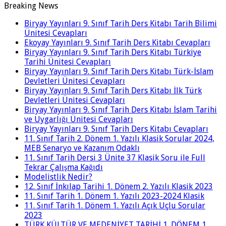
Breaking News
Biryay Yayınları 9. Sınıf Tarih Ders Kitabı Tarih Bilimi
Ünitesi Cevapları
Ekoyay Yayınları 9. Sınıf Tarih Ders Kitabı Cevapları
Biryay Yayınları 9. Sınıf Tarih Ders Kitabı Türkiye
Tarihi Ünitesi Cevapları
Biryay Yayınları 9. Sınıf Tarih Ders Kitabı Türk-İslam
Devletleri Ünitesi Cevapları
Biryay Yayınları 9. Sınıf Tarih Ders Kitabı İlk Türk
Devletleri Ünitesi Cevapları
Biryay Yayınları 9. Sınıf Tarih Ders Kitabı İslam Tarihi
ve Uygarlığı Ünitesi Cevapları
Biryay Yayınları 9. Sınıf Tarih Ders Kitabı Cevapları
11. Sınıf Tarih 2. Dönem 1. Yazılı Klasik Sorular 2024,
MEB Senaryo ve Kazanım Odaklı
11. Sınıf Tarih Dersi 3 Ünite 37 Klasik Soru ile Full
Tekrar Çalışma Kağıdı
Modelistlik Nedir?
12. Sınıf İnkılap Tarihi 1. Dönem 2. Yazılı Klasik 2023
11. Sınıf Tarih 1. Dönem 1. Yazılı 2023-2024 Klasik
11. Sınıf Tarih 1. Dönem 1. Yazılı Açık Uçlu Sorular
2023
TÜRK KÜLTÜR VE MEDENİYET TARİHİ 1. DÖNEM 1.