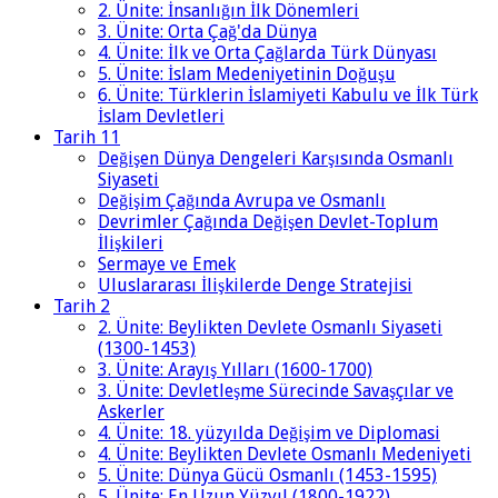
2. Ünite: İnsanlığın İlk Dönemleri
3. Ünite: Orta Çağ'da Dünya
4. Ünite: İlk ve Orta Çağlarda Türk Dünyası
5. Ünite: İslam Medeniyetinin Doğuşu
6. Ünite: Türklerin İslamiyeti Kabulu ve İlk Türk
İslam Devletleri
Tarih 11
Değişen Dünya Dengeleri Karşısında Osmanlı
Siyaseti
Değişim Çağında Avrupa ve Osmanlı
Devrimler Çağında Değişen Devlet-Toplum
İlişkileri
Sermaye ve Emek
Uluslararası İlişkilerde Denge Stratejisi
Tarih 2
2. Ünite: Beylikten Devlete Osmanlı Siyaseti
(1300-1453)
3. Ünite: Arayış Yılları (1600-1700)
3. Ünite: Devletleşme Sürecinde Savaşçılar ve
Askerler
4. Ünite: 18. yüzyılda Değişim ve Diplomasi
4. Ünite: Beylikten Devlete Osmanlı Medeniyeti
5. Ünite: Dünya Gücü Osmanlı (1453-1595)
5. Ünite: En Uzun Yüzyıl (1800-1922)