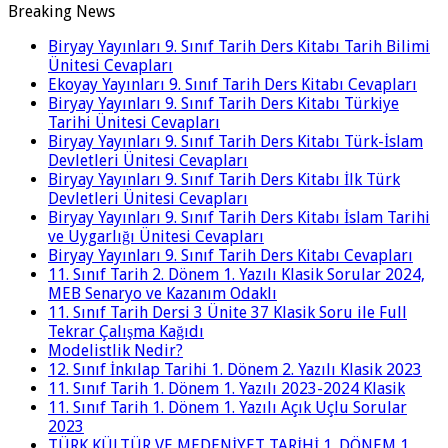
Breaking News
Biryay Yayınları 9. Sınıf Tarih Ders Kitabı Tarih Bilimi
Ünitesi Cevapları
Ekoyay Yayınları 9. Sınıf Tarih Ders Kitabı Cevapları
Biryay Yayınları 9. Sınıf Tarih Ders Kitabı Türkiye
Tarihi Ünitesi Cevapları
Biryay Yayınları 9. Sınıf Tarih Ders Kitabı Türk-İslam
Devletleri Ünitesi Cevapları
Biryay Yayınları 9. Sınıf Tarih Ders Kitabı İlk Türk
Devletleri Ünitesi Cevapları
Biryay Yayınları 9. Sınıf Tarih Ders Kitabı İslam Tarihi
ve Uygarlığı Ünitesi Cevapları
Biryay Yayınları 9. Sınıf Tarih Ders Kitabı Cevapları
11. Sınıf Tarih 2. Dönem 1. Yazılı Klasik Sorular 2024,
MEB Senaryo ve Kazanım Odaklı
11. Sınıf Tarih Dersi 3 Ünite 37 Klasik Soru ile Full
Tekrar Çalışma Kağıdı
Modelistlik Nedir?
12. Sınıf İnkılap Tarihi 1. Dönem 2. Yazılı Klasik 2023
11. Sınıf Tarih 1. Dönem 1. Yazılı 2023-2024 Klasik
11. Sınıf Tarih 1. Dönem 1. Yazılı Açık Uçlu Sorular
2023
TÜRK KÜLTÜR VE MEDENİYET TARİHİ 1. DÖNEM 1.