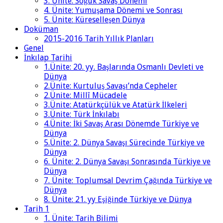
3. Ünite: Soğuk Savaş Dönemi
4. Ünite: Yumuşama Dönemi ve Sonrası
5. Ünite: Küreselleşen Dünya
Doküman
2015-2016 Tarih Yıllık Planları
Genel
İnkılap Tarihi
1.Ünite: 20. yy. Başlarında Osmanlı Devleti ve
Dünya
2.Ünite: Kurtuluş Savaşı’nda Cepheler
2.Ünite: Millî Mücadele
3.Ünite: Atatürkçülük ve Atatürk İlkeleri
3.Ünite: Türk İnkılabı
4.Ünite: İki Savaş Arası Dönemde Türkiye ve
Dünya
5.Ünite: 2. Dünya Savaşı Sürecinde Türkiye ve
Dünya
6. Ünite: 2. Dünya Savaşı Sonrasında Türkiye ve
Dünya
7. Ünite: Toplumsal Devrim Çağında Türkiye ve
Dünya
8. Ünite: 21. yy Eşiğinde Türkiye ve Dünya
Tarih 1
1. Ünite: Tarih Bilimi