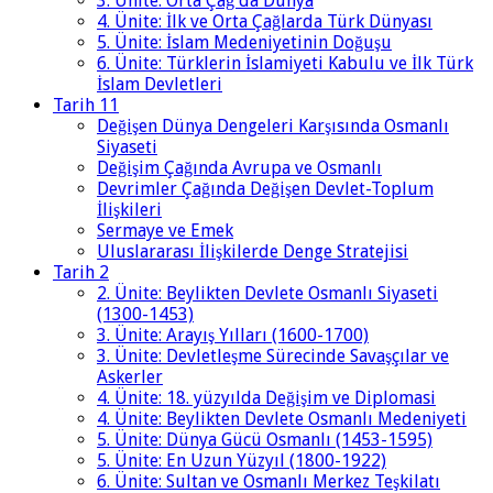
3. Ünite: Orta Çağ'da Dünya
4. Ünite: İlk ve Orta Çağlarda Türk Dünyası
5. Ünite: İslam Medeniyetinin Doğuşu
6. Ünite: Türklerin İslamiyeti Kabulu ve İlk Türk
İslam Devletleri
Tarih 11
Değişen Dünya Dengeleri Karşısında Osmanlı
Siyaseti
Değişim Çağında Avrupa ve Osmanlı
Devrimler Çağında Değişen Devlet-Toplum
İlişkileri
Sermaye ve Emek
Uluslararası İlişkilerde Denge Stratejisi
Tarih 2
2. Ünite: Beylikten Devlete Osmanlı Siyaseti
(1300-1453)
3. Ünite: Arayış Yılları (1600-1700)
3. Ünite: Devletleşme Sürecinde Savaşçılar ve
Askerler
4. Ünite: 18. yüzyılda Değişim ve Diplomasi
4. Ünite: Beylikten Devlete Osmanlı Medeniyeti
5. Ünite: Dünya Gücü Osmanlı (1453-1595)
5. Ünite: En Uzun Yüzyıl (1800-1922)
6. Ünite: Sultan ve Osmanlı Merkez Teşkilatı