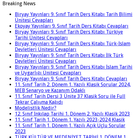
Breaking News
Biryay Yayınları 9. Sınıf Tarih Ders Kitabı Tarih Bilimi
Ünitesi Cevapları
Ekoyay Yayınları 9. Sınıf Tarih Ders Kitabı Cevapları
Biryay Yayınları 9. Sınıf Tarih Ders Kitabı Türkiye
Tarihi Ünitesi Cevapları
Biryay Yayınları 9. Sınıf Tarih Ders Kitabı Türk-İslam
Devletleri Ünitesi Cevapları
Biryay Yayınları 9. Sınıf Tarih Ders Kitabı İlk Türk
Devletleri Ünitesi Cevapları
Biryay Yayınları 9. Sınıf Tarih Ders Kitabı İslam Tarihi
ve Uygarlığı Ünitesi Cevapları
Biryay Yayınları 9. Sınıf Tarih Ders Kitabı Cevapları
11. Sınıf Tarih 2. Dönem 1. Yazılı Klasik Sorular 2024,
MEB Senaryo ve Kazanım Odaklı
11. Sınıf Tarih Dersi 3 Ünite 37 Klasik Soru ile Full
Tekrar Çalışma Kağıdı
Modelistlik Nedir?
12. Sınıf İnkılap Tarihi 1. Dönem 2. Yazılı Klasik 2023
11. Sınıf Tarih 1. Dönem 1. Yazılı 2023-2024 Klasik
11. Sınıf Tarih 1. Dönem 1. Yazılı Açık Uçlu Sorular
2023
TÜRK KÜLTÜR VE MEDENİYET TARİHİ 1. DÖNEM 1.