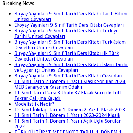
Breaking News
Biryay Yayınları 9. Sınıf Tarih Ders Kitabı Tarih Bilimi
Ünitesi Cevapları
Ekoyay Yayınları 9. Sınıf Tarih Ders Kitabı Cevapları
Biryay Yayınları 9. Sınıf Tarih Ders Kitabı Türkiye
Tarihi Ünitesi Cevapları
Biryay Yayınları 9. Sınıf Tarih Ders Kitabı Türk-İslam
Devletleri Ünitesi Cevapları
Biryay Yayınları 9. Sınıf Tarih Ders Kitabı İlk Türk
Devletleri Ünitesi Cevapları
Biryay Yayınları 9. Sınıf Tarih Ders Kitabı İslam Tarihi
ve Uygarlığı Ünitesi Cevapları
Biryay Yayınları 9. Sınıf Tarih Ders Kitabı Cevapları
11. Sınıf Tarih 2. Dönem 1. Yazılı Klasik Sorular 2024,
MEB Senaryo ve Kazanım Odaklı
11. Sınıf Tarih Dersi 3 Ünite 37 Klasik Soru ile Full
Tekrar Çalışma Kağıdı
Modelistlik Nedir?
12. Sınıf İnkılap Tarihi 1. Dönem 2. Yazılı Klasik 2023
11. Sınıf Tarih 1. Dönem 1. Yazılı 2023-2024 Klasik
11. Sınıf Tarih 1. Dönem 1. Yazılı Açık Uçlu Sorular
2023
TÜRK KÜLTÜR VE MEDENİYET TARİHİ 1. DÖNEM 1.