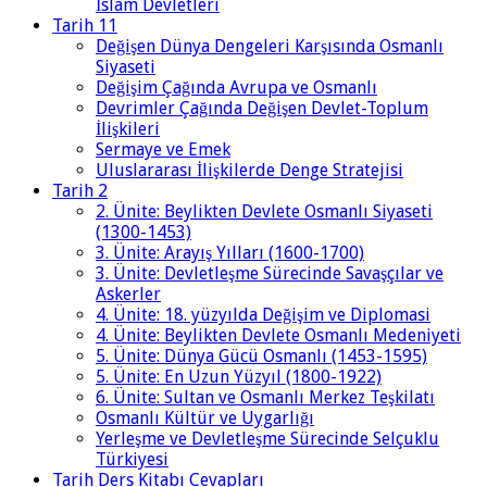
İslam Devletleri
Tarih 11
Değişen Dünya Dengeleri Karşısında Osmanlı
Siyaseti
Değişim Çağında Avrupa ve Osmanlı
Devrimler Çağında Değişen Devlet-Toplum
İlişkileri
Sermaye ve Emek
Uluslararası İlişkilerde Denge Stratejisi
Tarih 2
2. Ünite: Beylikten Devlete Osmanlı Siyaseti
(1300-1453)
3. Ünite: Arayış Yılları (1600-1700)
3. Ünite: Devletleşme Sürecinde Savaşçılar ve
Askerler
4. Ünite: 18. yüzyılda Değişim ve Diplomasi
4. Ünite: Beylikten Devlete Osmanlı Medeniyeti
5. Ünite: Dünya Gücü Osmanlı (1453-1595)
5. Ünite: En Uzun Yüzyıl (1800-1922)
6. Ünite: Sultan ve Osmanlı Merkez Teşkilatı
Osmanlı Kültür ve Uygarlığı
Yerleşme ve Devletleşme Sürecinde Selçuklu
Türkiyesi
Tarih Ders Kitabı Cevapları