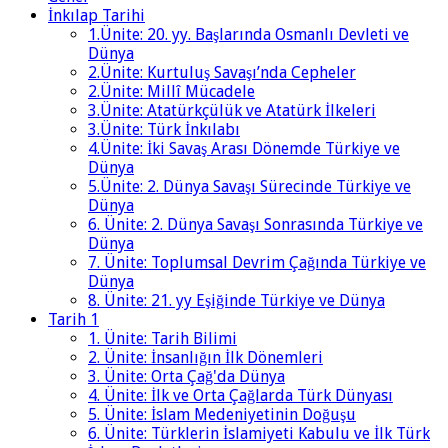
İnkılap Tarihi
1.Ünite: 20. yy. Başlarında Osmanlı Devleti ve
Dünya
2.Ünite: Kurtuluş Savaşı’nda Cepheler
2.Ünite: Millî Mücadele
3.Ünite: Atatürkçülük ve Atatürk İlkeleri
3.Ünite: Türk İnkılabı
4.Ünite: İki Savaş Arası Dönemde Türkiye ve
Dünya
5.Ünite: 2. Dünya Savaşı Sürecinde Türkiye ve
Dünya
6. Ünite: 2. Dünya Savaşı Sonrasında Türkiye ve
Dünya
7. Ünite: Toplumsal Devrim Çağında Türkiye ve
Dünya
8. Ünite: 21. yy Eşiğinde Türkiye ve Dünya
Tarih 1
1. Ünite: Tarih Bilimi
2. Ünite: İnsanlığın İlk Dönemleri
3. Ünite: Orta Çağ'da Dünya
4. Ünite: İlk ve Orta Çağlarda Türk Dünyası
5. Ünite: İslam Medeniyetinin Doğuşu
6. Ünite: Türklerin İslamiyeti Kabulu ve İlk Türk