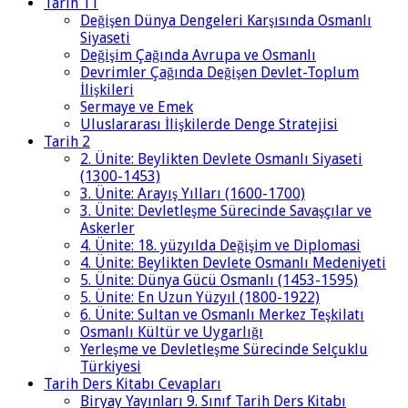
Tarih 11
Değişen Dünya Dengeleri Karşısında Osmanlı
Siyaseti
Değişim Çağında Avrupa ve Osmanlı
Devrimler Çağında Değişen Devlet-Toplum
İlişkileri
Sermaye ve Emek
Uluslararası İlişkilerde Denge Stratejisi
Tarih 2
2. Ünite: Beylikten Devlete Osmanlı Siyaseti
(1300-1453)
3. Ünite: Arayış Yılları (1600-1700)
3. Ünite: Devletleşme Sürecinde Savaşçılar ve
Askerler
4. Ünite: 18. yüzyılda Değişim ve Diplomasi
4. Ünite: Beylikten Devlete Osmanlı Medeniyeti
5. Ünite: Dünya Gücü Osmanlı (1453-1595)
5. Ünite: En Uzun Yüzyıl (1800-1922)
6. Ünite: Sultan ve Osmanlı Merkez Teşkilatı
Osmanlı Kültür ve Uygarlığı
Yerleşme ve Devletleşme Sürecinde Selçuklu
Türkiyesi
Tarih Ders Kitabı Cevapları
Biryay Yayınları 9. Sınıf Tarih Ders Kitabı