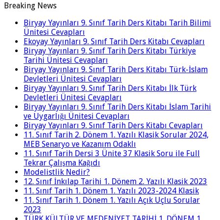
Breaking News
Biryay Yayınları 9. Sınıf Tarih Ders Kitabı Tarih Bilimi
Ünitesi Cevapları
Ekoyay Yayınları 9. Sınıf Tarih Ders Kitabı Cevapları
Biryay Yayınları 9. Sınıf Tarih Ders Kitabı Türkiye
Tarihi Ünitesi Cevapları
Biryay Yayınları 9. Sınıf Tarih Ders Kitabı Türk-İslam
Devletleri Ünitesi Cevapları
Biryay Yayınları 9. Sınıf Tarih Ders Kitabı İlk Türk
Devletleri Ünitesi Cevapları
Biryay Yayınları 9. Sınıf Tarih Ders Kitabı İslam Tarihi
ve Uygarlığı Ünitesi Cevapları
Biryay Yayınları 9. Sınıf Tarih Ders Kitabı Cevapları
11. Sınıf Tarih 2. Dönem 1. Yazılı Klasik Sorular 2024,
MEB Senaryo ve Kazanım Odaklı
11. Sınıf Tarih Dersi 3 Ünite 37 Klasik Soru ile Full
Tekrar Çalışma Kağıdı
Modelistlik Nedir?
12. Sınıf İnkılap Tarihi 1. Dönem 2. Yazılı Klasik 2023
11. Sınıf Tarih 1. Dönem 1. Yazılı 2023-2024 Klasik
11. Sınıf Tarih 1. Dönem 1. Yazılı Açık Uçlu Sorular
2023
TÜRK KÜLTÜR VE MEDENİYET TARİHİ 1. DÖNEM 1.