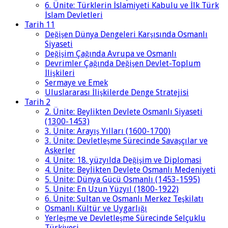
6. Ünite: Türklerin İslamiyeti Kabulu ve İlk Türk
İslam Devletleri
Tarih 11
Değişen Dünya Dengeleri Karşısında Osmanlı
Siyaseti
Değişim Çağında Avrupa ve Osmanlı
Devrimler Çağında Değişen Devlet-Toplum
İlişkileri
Sermaye ve Emek
Uluslararası İlişkilerde Denge Stratejisi
Tarih 2
2. Ünite: Beylikten Devlete Osmanlı Siyaseti
(1300-1453)
3. Ünite: Arayış Yılları (1600-1700)
3. Ünite: Devletleşme Sürecinde Savaşçılar ve
Askerler
4. Ünite: 18. yüzyılda Değişim ve Diplomasi
4. Ünite: Beylikten Devlete Osmanlı Medeniyeti
5. Ünite: Dünya Gücü Osmanlı (1453-1595)
5. Ünite: En Uzun Yüzyıl (1800-1922)
6. Ünite: Sultan ve Osmanlı Merkez Teşkilatı
Osmanlı Kültür ve Uygarlığı
Yerleşme ve Devletleşme Sürecinde Selçuklu
Türkiyesi