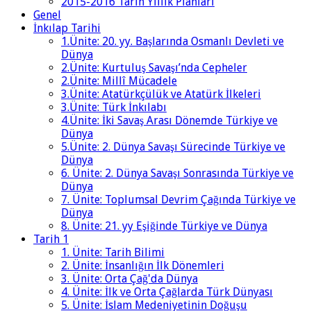
2015-2016 Tarih Yıllık Planları
Genel
İnkılap Tarihi
1.Ünite: 20. yy. Başlarında Osmanlı Devleti ve
Dünya
2.Ünite: Kurtuluş Savaşı’nda Cepheler
2.Ünite: Millî Mücadele
3.Ünite: Atatürkçülük ve Atatürk İlkeleri
3.Ünite: Türk İnkılabı
4.Ünite: İki Savaş Arası Dönemde Türkiye ve
Dünya
5.Ünite: 2. Dünya Savaşı Sürecinde Türkiye ve
Dünya
6. Ünite: 2. Dünya Savaşı Sonrasında Türkiye ve
Dünya
7. Ünite: Toplumsal Devrim Çağında Türkiye ve
Dünya
8. Ünite: 21. yy Eşiğinde Türkiye ve Dünya
Tarih 1
1. Ünite: Tarih Bilimi
2. Ünite: İnsanlığın İlk Dönemleri
3. Ünite: Orta Çağ'da Dünya
4. Ünite: İlk ve Orta Çağlarda Türk Dünyası
5. Ünite: İslam Medeniyetinin Doğuşu