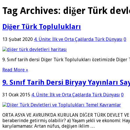
Tag Archives:
diğer Türk devl
Diğer Türk Toplulukları
13 Şubat 2020
4. Ünite: İlk ve Orta Çağlarda Türk Dünyası
0
9. Sınıf tarih dersi Diğer Türk Toplulukları özetimizde Diğer 
Read More »
9. Sınıf Tarih Dersi Biryay Yayınları S
31 Ocak 2015
4. Ünite: İlk ve Orta Çağlarda Türk Dünyası
0
ORTA ASYA VE AVRUPA’DA KURULAN DİĞER TÜRK DEVLET VE TOPLU
beraberinde getirmiş olabilir? a) Yaşam şekli ve ekonomi: Ha
karşılamaması: Artan nüfus, değişen iklim …