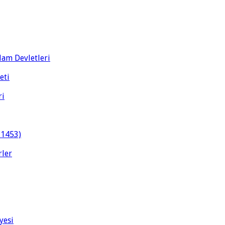
slam Devletleri
eti
ri
-1453)
rler
yesi