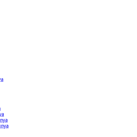
ya
a
ya
ünya
ünya