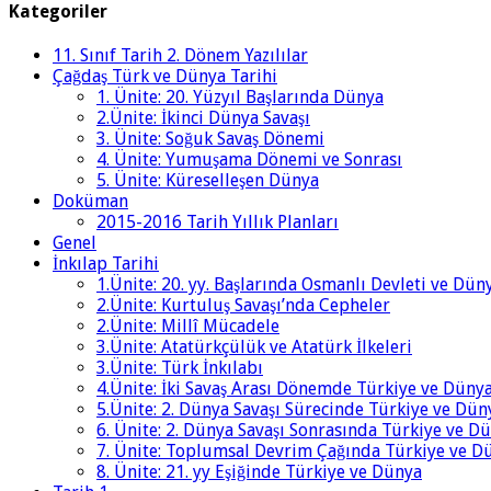
Kategoriler
11. Sınıf Tarih 2. Dönem Yazılılar
Çağdaş Türk ve Dünya Tarihi
1. Ünite: 20. Yüzyıl Başlarında Dünya
2.Ünite: İkinci Dünya Savaşı
3. Ünite: Soğuk Savaş Dönemi
4. Ünite: Yumuşama Dönemi ve Sonrası
5. Ünite: Küreselleşen Dünya
Doküman
2015-2016 Tarih Yıllık Planları
Genel
İnkılap Tarihi
1.Ünite: 20. yy. Başlarında Osmanlı Devleti ve Dün
2.Ünite: Kurtuluş Savaşı’nda Cepheler
2.Ünite: Millî Mücadele
3.Ünite: Atatürkçülük ve Atatürk İlkeleri
3.Ünite: Türk İnkılabı
4.Ünite: İki Savaş Arası Dönemde Türkiye ve Düny
5.Ünite: 2. Dünya Savaşı Sürecinde Türkiye ve Dün
6. Ünite: 2. Dünya Savaşı Sonrasında Türkiye ve D
7. Ünite: Toplumsal Devrim Çağında Türkiye ve D
8. Ünite: 21. yy Eşiğinde Türkiye ve Dünya