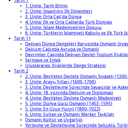
Tarih 1
1. Ünite: Tarih Bilimi
2. Ünite: İnsanlığın İlk Dönemleri
3. Ünite: Orta Çağ'da Dünya
4. Ünite: İlk ve Orta Çağlarda Türk Dünyası
5. Ünite: İslam Medeniyetinin Doğuşu
6. Ünite: Türklerin İslamiyeti Kabulu ve İlk Türk İ
Tarih 11
Değişen Dünya Dengeleri Karşısında Osmanlı Siyas
Değişim Çağında Avrupa ve Osmanlı
Devrimler Çağında Değişen Devlet-Toplum İlişkile
Sermaye ve Emek
Uluslararası İlişkilerde Denge Stratejisi
Tarih 2
2. Ünite: Beylikten Devlete Osmanlı Siyaseti (1300
3. Ünite: Arayış Yılları (1600-1700)
3. Ünite: Devletleşme Sürecinde Savaşçılar ve Aske
4. Ünite: 18. yüzyılda Değişim ve Diplomasi
4. Ünite: Beylikten Devlete Osmanlı Medeniyeti
5. Ünite: Dünya Gücü Osmanlı (1453-1595)
5. Ünite: En Uzun Yüzyıl (1800-1922)
6. Ünite: Sultan ve Osmanlı Merkez Teşkilatı
Osmanlı Kültür ve Uygarlığı
Yerleşme ve Devletleşme Sürecinde Selçuklu Türki