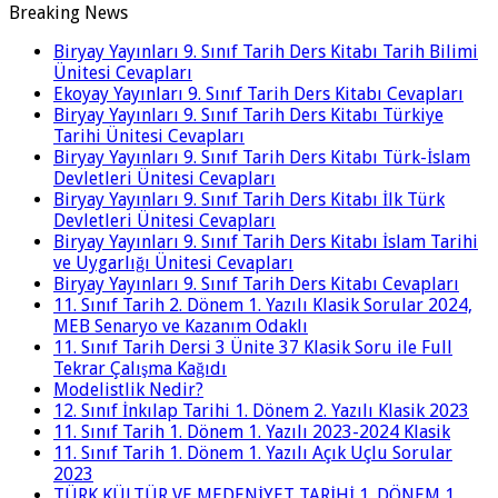
Breaking News
Biryay Yayınları 9. Sınıf Tarih Ders Kitabı Tarih Bilimi
Ünitesi Cevapları
Ekoyay Yayınları 9. Sınıf Tarih Ders Kitabı Cevapları
Biryay Yayınları 9. Sınıf Tarih Ders Kitabı Türkiye
Tarihi Ünitesi Cevapları
Biryay Yayınları 9. Sınıf Tarih Ders Kitabı Türk-İslam
Devletleri Ünitesi Cevapları
Biryay Yayınları 9. Sınıf Tarih Ders Kitabı İlk Türk
Devletleri Ünitesi Cevapları
Biryay Yayınları 9. Sınıf Tarih Ders Kitabı İslam Tarihi
ve Uygarlığı Ünitesi Cevapları
Biryay Yayınları 9. Sınıf Tarih Ders Kitabı Cevapları
11. Sınıf Tarih 2. Dönem 1. Yazılı Klasik Sorular 2024,
MEB Senaryo ve Kazanım Odaklı
11. Sınıf Tarih Dersi 3 Ünite 37 Klasik Soru ile Full
Tekrar Çalışma Kağıdı
Modelistlik Nedir?
12. Sınıf İnkılap Tarihi 1. Dönem 2. Yazılı Klasik 2023
11. Sınıf Tarih 1. Dönem 1. Yazılı 2023-2024 Klasik
11. Sınıf Tarih 1. Dönem 1. Yazılı Açık Uçlu Sorular
2023
TÜRK KÜLTÜR VE MEDENİYET TARİHİ 1. DÖNEM 1.