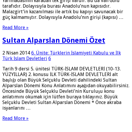
Yarımadasının karadan tek girişi vardır. Bu da Van Gölü
tarafıdır. Dolayısıyla burası Anadolu’nun kapısıdır.
Malazgirt’in kazanılması ile artık bu kapıyı savunacak bir
güç kalmamıştır. Dolayısıyla Anadolu’nın girişi (kapısı) …
Read More »
Sultan Alparslan Dönemi Özet
2 Nisan 2014
6. Ünite: Türklerin İslamiyeti Kabulu ve İlk
Türk İslam Devletleri
6
Tarih 9 dersi 5. ünitesi TÜRK-İSLAM DEVLETLERİ (10-13.
YÜZYILLAR) 2. konusu İLK TÜRK-İSLAM DEVLETLERİ alt
başlığı olan Büyük Selçuklu Devleti dahilindeki Sultan
Alparslan Dönemi Konu Anlatımını aşağıdan okuyabilirsiniz.
Öncesinde Büyük Selçuklu Devleti’nin Kuruluşu konu
anlatımını okumak için lütfen buraya tıklayınız. Büyük
Selçuklu Devleti Sultan Alparslan Dönemi * Önce akraba
isyanlarını …
Read More »