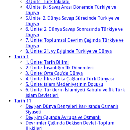
3.Ünite: Türk İnkılabı
4.Ünite: İki Savaş Arası Dönemde Türkiye ve
Dünya
5.Ünite: 2. Dünya Savaşı Sürecinde Türkiye ve
Dünya
6. Ünite: 2. Dünya Savaşı Sonrasında Türkiye ve
Dünya
7. Ünite: Toplumsal Devrim Çağında Türkiye ve
Dünya
8. Ünite: 21. yy Eşiğinde Türkiye ve Dünya
Tarih 1
1. Ünite: Tarih Bilimi
2. Ünite: İnsanlığın İlk Dönemleri
3. Ünite: Orta Çağ'da Dünya
4. Ünite: İlk ve Orta Çağlarda Türk Dünyası
5. Ünite: İslam Medeniyetinin Doğuşu
6. Ünite: Türklerin İslamiyeti Kabulu ve İlk Türk
İslam Devletleri
Tarih 11
Değişen Dünya Dengeleri Karşısında Osmanlı
Siyaseti
Değişim Çağında Avrupa ve Osmanlı
Devrimler Çağında Değişen Devlet-Toplum
İlişkileri