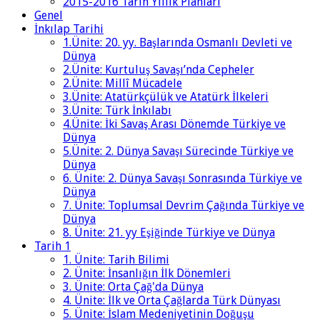
2015-2016 Tarih Yıllık Planları
Genel
İnkılap Tarihi
1.Ünite: 20. yy. Başlarında Osmanlı Devleti ve
Dünya
2.Ünite: Kurtuluş Savaşı’nda Cepheler
2.Ünite: Millî Mücadele
3.Ünite: Atatürkçülük ve Atatürk İlkeleri
3.Ünite: Türk İnkılabı
4.Ünite: İki Savaş Arası Dönemde Türkiye ve
Dünya
5.Ünite: 2. Dünya Savaşı Sürecinde Türkiye ve
Dünya
6. Ünite: 2. Dünya Savaşı Sonrasında Türkiye ve
Dünya
7. Ünite: Toplumsal Devrim Çağında Türkiye ve
Dünya
8. Ünite: 21. yy Eşiğinde Türkiye ve Dünya
Tarih 1
1. Ünite: Tarih Bilimi
2. Ünite: İnsanlığın İlk Dönemleri
3. Ünite: Orta Çağ'da Dünya
4. Ünite: İlk ve Orta Çağlarda Türk Dünyası
5. Ünite: İslam Medeniyetinin Doğuşu