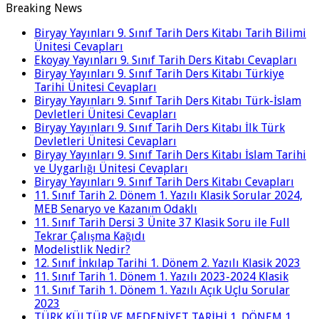
Breaking News
Biryay Yayınları 9. Sınıf Tarih Ders Kitabı Tarih Bilimi
Ünitesi Cevapları
Ekoyay Yayınları 9. Sınıf Tarih Ders Kitabı Cevapları
Biryay Yayınları 9. Sınıf Tarih Ders Kitabı Türkiye
Tarihi Ünitesi Cevapları
Biryay Yayınları 9. Sınıf Tarih Ders Kitabı Türk-İslam
Devletleri Ünitesi Cevapları
Biryay Yayınları 9. Sınıf Tarih Ders Kitabı İlk Türk
Devletleri Ünitesi Cevapları
Biryay Yayınları 9. Sınıf Tarih Ders Kitabı İslam Tarihi
ve Uygarlığı Ünitesi Cevapları
Biryay Yayınları 9. Sınıf Tarih Ders Kitabı Cevapları
11. Sınıf Tarih 2. Dönem 1. Yazılı Klasik Sorular 2024,
MEB Senaryo ve Kazanım Odaklı
11. Sınıf Tarih Dersi 3 Ünite 37 Klasik Soru ile Full
Tekrar Çalışma Kağıdı
Modelistlik Nedir?
12. Sınıf İnkılap Tarihi 1. Dönem 2. Yazılı Klasik 2023
11. Sınıf Tarih 1. Dönem 1. Yazılı 2023-2024 Klasik
11. Sınıf Tarih 1. Dönem 1. Yazılı Açık Uçlu Sorular
2023
TÜRK KÜLTÜR VE MEDENİYET TARİHİ 1. DÖNEM 1.