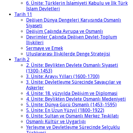
6. Ünite: Türklerin İslamiyeti Kabulu ve İlk Türk
İslam Devletleri
Tarih 11
Değişen Dünya Dengeleri Karşısında Osmanlı
Siyaseti
Değişim Çağında Avrupa ve Osmanlı
Devrimler Çağında Değişen Devlet-Toplum
İlişkileri
Sermaye ve Emek
Uluslararası İlişkilerde Denge Stratejisi
Tarih 2
2. Ünite: Beylikten Devlete Osmanlı Siyaseti
(1300-1453)
3. Ünite: Arayış Yılları (1600-1700)
3. Ünite: Devletleşme Sürecinde Savaşçılar ve
Askerler
4. Ünite: 18. yüzyılda Değişim ve Diplomasi
4. Ünite: Beylikten Devlete Osmanlı Medeniyeti
5. Ünite: Dünya Gücü Osmanlı (1453-1595)
5. Ünite: En Uzun Yüzyıl (1800-1922)
6. Ünite: Sultan ve Osmanlı Merkez Teşkilatı
Osmanlı Kültür ve Uygarlığı
Yerleşme ve Devletleşme Sürecinde Selçuklu
Türkiyesi